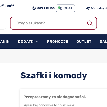
00
00
8
- 20
CHAT
883 999 100
Wirtualny 
KANIN
DODATKI
PROMOCJE
OUTLET
SA
Szafki i komody
Przepraszamy za niedogodności.
Wyszukaj ponownie to co szukasz