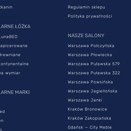
tkanin
Regulamin sklepu
Polityka prywatności
ARNE ŁÓŻKA
NASZE SALONY
LunaBED
tapicerowane
Warszawa Połczyńska
drewniane
Warszawa Płowiecka
kontynentalne
Warszawa Puławska 579
na wymiar
Warszawa Puławska 322
Warszawa Powsińska
Warszawa Jagiellońska
ARNE MARKI
Warszawa Janki
Kraków Bronowice
ed
Kraków Zakopiańska
on
Gdańsk — City Meble
o