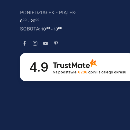
PONIEDZIAŁEK - PIĄTEK:
00
00
8
- 20
SOBOTA:
00
00
10
- 18
4.9
Na podstawie
6236
opinii
z całego okresu