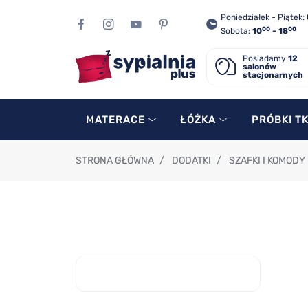
Poniedziałek - Piątek:
00
00
Sobota:
10
- 18
Posiadamy
12
salonów
stacjonarnych
MATERACE
ŁÓŻKA
PRÓBKI T
STRONA GŁÓWNA
/
DODATKI
/
SZAFKI I KOMODY