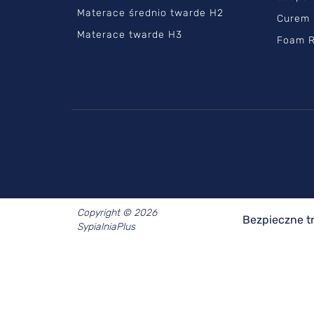
Materace średnio twarde H2
Curem
Materace twarde H3
Foam R
Copyright © 2026
Bezpieczne t
SypialniaPlus