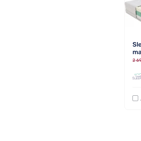
Sl
ma
2 69