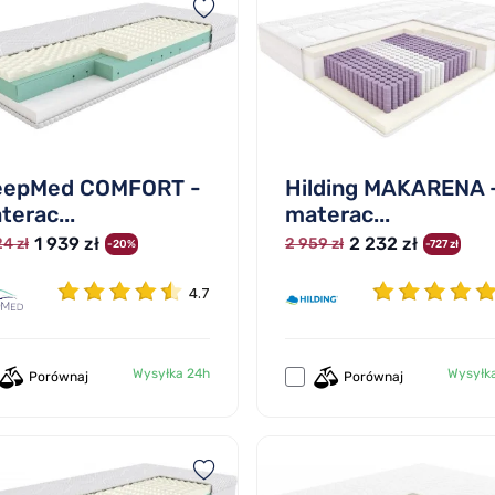
eepMed COMFORT -
Hilding MAKARENA 
terac...
materac...
1 939 zł
2 232 zł
4 zł
2 959 zł
-20%
-727 zł
4.7
Wysyłka 24h
Wysyłk
Porównaj
Porównaj