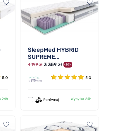
-
SleepMed HYBRID
SUPREME...
3 359 zł
4 199 zł
-20%
5.0
5.0
a 24h
Wysyłka 24h
Porównaj