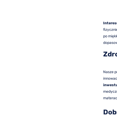
Intere
fizyczni
po mięk
dopasow
Zdr
Nasze pr
innowac
inwest
medyczn
materac
Dob