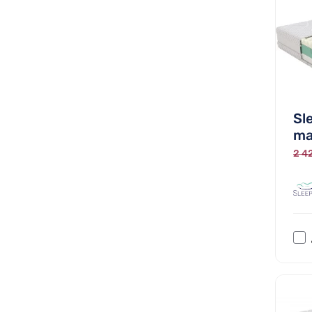
Sl
ma
2 42