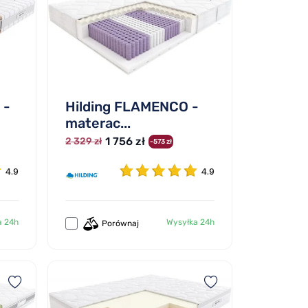
 -
Hilding FLAMENCO -
materac...
1 756 zł
2 329 zł
-573 zł
4.9
4.9
a 24h
Wysyłka 24h
Porównaj