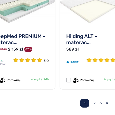
eepMed PREMIUM -
Hilding ALT -
terac...
materac...
2 159 zł
589 zł
9 zł
-20%
5.0
Wysyłka 24h
Wysyłk
Porównaj
Porównaj
1
2
3
4