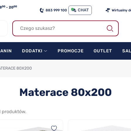
00
00
8
- 20
CHAT
883 999 100
Wirtualny 
KANIN
DODATKI
PROMOCJE
OUTLET
SA
TERACE 80X200
Materace 80x200
1
produktów.