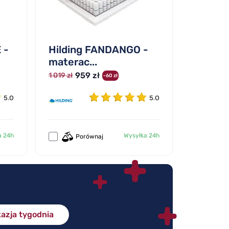
 -
Hilding FANDANGO -
materac...
959 zł
1 019 zł
-60 zł
5.0
5.0
a 24h
Wysyłka 24h
Porównaj
azja tygodnia