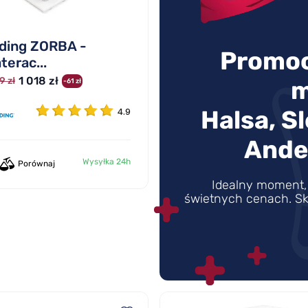
lding ZORBA -
Promoc
terac...
1 018 zł
9 zł
m
-61 zł
Halsa, S
4.9
Ande
Wysyłka 24h
Porównaj
Idealny moment, 
świetnych cenach. Sk