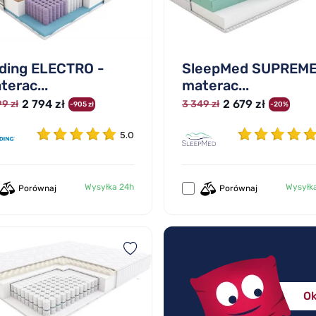
lding ELECTRO -
SleepMed SUPREME
terac...
materac...
2 794 zł
2 679 zł
9 zł
3 349 zł
-905 zł
-20%
5.0
Wysyłka 24h
Wysyłk
Porównaj
Porównaj
Ok