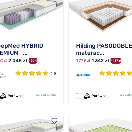
eepMed HYBRID
Hilding PASODOBLE
EMIUM -...
materac...
2 048 zł
1 342 zł
1 zł
1 779 zł
-20%
-437 zł
4.9
Wysyłka 24h
Wysyłk
Porównaj
Porównaj