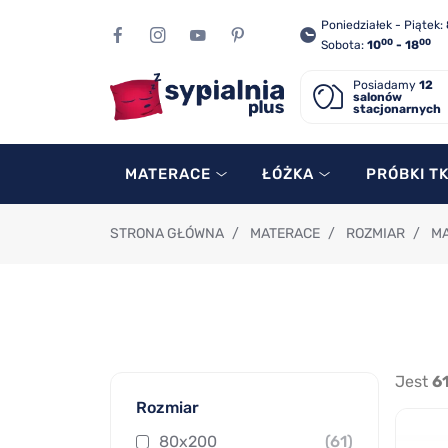
Poniedziałek - Piątek:
00
00
Sobota:
10
- 18
Posiadamy
12
salonów
stacjonarnych
MATERACE
ŁÓŻKA
PRÓBKI T
STRONA GŁÓWNA
/
MATERACE
/
ROZMIAR
/
MA
Jest
6
Rozmiar
80x200
(61)