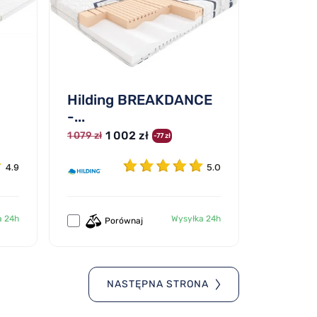
Hilding BREAKDANCE
-...
1 002 zł
1 079 zł
-77 zł
4.9
5.0
a 24h
Wysyłka 24h
Porównaj
NASTĘPNA STRONA