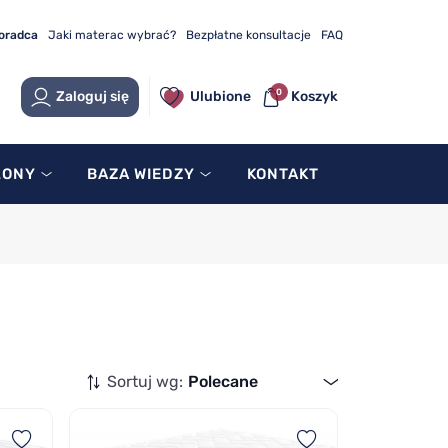
doradca
Jaki materac wybrać?
Bezpłatne konsultacje
FAQ
0
Zaloguj się
Ulubione
Koszyk
LONY
BAZA WIEDZY
KONTAKT
Sortuj wg:
Polecane