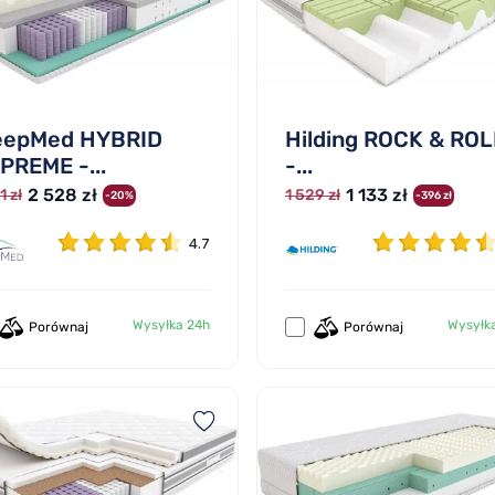
eepMed HYBRID
Hilding ROCK & ROL
PREME -...
-...
2 528 zł
1 133 zł
1 zł
1 529 zł
-20%
-396 zł
4.7
Wysyłka 24h
Wysyłk
Porównaj
Porównaj