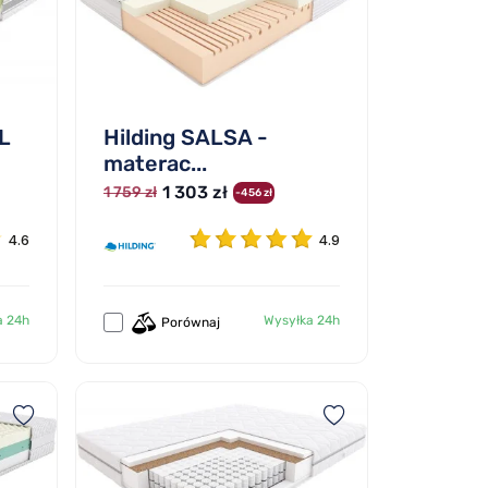
L
Hilding SALSA -
materac...
1 303 zł
1 759 zł
-456 zł
4.6
4.9
a 24h
Wysyłka 24h
Porównaj