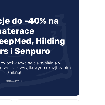
je do -40% na
aterace
leepMed, Hilding
rs i Senpuro
by odświeżyć swoją sypialnię w
orzystaj z wyjątkowych okazji, zanim
znikną!
SPRAWDŹ