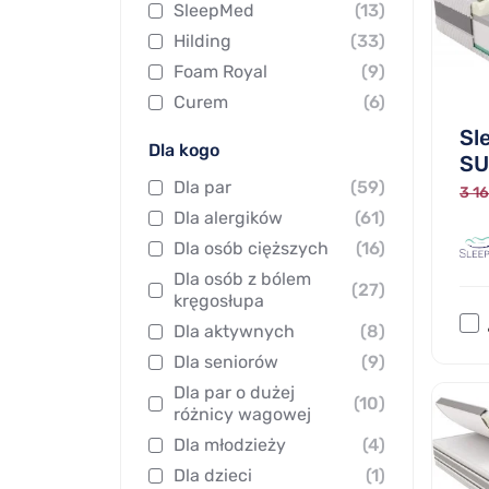
SleepMed
(13)
Hilding
(33)
Foam Royal
(9)
Curem
(6)
Sl
Dla kogo
SU
Dla par
(59)
3 16
Dla alergików
(61)
Dla osób cięższych
(16)
Dla osób z bólem
(27)
kręgosłupa
Dla aktywnych
(8)
Dla seniorów
(9)
Dla par o dużej
(10)
różnicy wagowej
Dla młodzieży
(4)
Dla dzieci
(1)