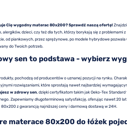
suje Cię wygodny materac
80x200? Sprawdź naszą ofertę!
Znajdzi
e, alergików, dzieci, czy też dla tych, którzy borykają się z problema
kie, od piankowych, przez sprężynowe, po modele hybrydowe pozwala 
any do Twoich potrzeb.
owy sen to podstawa - wybierz w
odukty, pochodzą od producentów o uznanej pozycji na rynku. Charakte
yjnymi rozwiązaniami, które sprostają nawet najbardziej wymagając
ujesz w zdrowy sen
, dzięki certyfikatom takim jak Oeko-Tex Standard 
ego. Zapewniamy długoterminową satysfakcję, oferując nawet 20 lat 
 80x200 z gwarancją najniższej ceny i darmową dostawą w 24H.
re materace 80x200 do łóżek poj