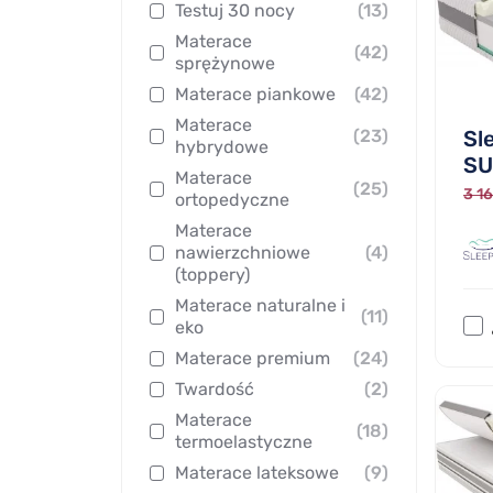
Testuj 30 nocy
(13)
Materace
(42)
sprężynowe
Materace piankowe
(42)
Materace
Sl
(23)
hybrydowe
SU
Materace
(25)
3 16
ortopedyczne
Materace
nawierzchniowe
(4)
(toppery)
Materace naturalne i
(11)
eko
Materace premium
(24)
Twardość
(2)
Materace
(18)
termoelastyczne
Materace lateksowe
(9)