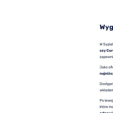
Wyg
W Sypia
czy Cu
zapewni 
Jako of
najniżs
Dostępne
wkładem
Po lewej
które ma