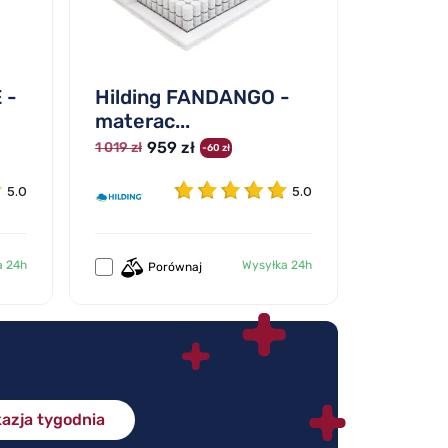
 -
Hilding FANDANGO -
materac...
959 zł
1 019 zł
-60 zł
5.0
5.0
a 24h
Wysyłka 24h
Porównaj
azja tygodnia