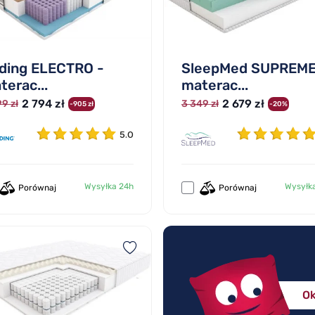
lding ELECTRO -
SleepMed SUPREME
terac...
materac...
2 794 zł
2 679 zł
9 zł
3 349 zł
-905 zł
-20%
5.0
Wysyłka 24h
Wysyłk
Porównaj
Porównaj
Ok