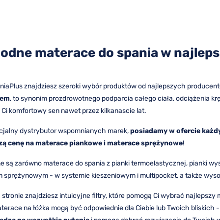
odne materace do spania w najlepsz
lniaPlus znajdziesz szeroki wybór produktów od najlepszych producen
rem
, to synonim prozdrowotnego podparcia całego ciała, odciążenia krę
Ci komfortowy sen nawet przez kilkanascie lat.
icjalny dystrybutor wspomnianych marek,
posiadamy w ofercie każdy
zą cenę na materace piankowe i materace sprężynowe
!
 są zarówno materace do spania z pianki termoelastycznej, pianki wys
 sprężynowym - w systemie kieszeniowym i multipocket, a także wys
 stronie znajdziesz intuicyjne filtry, które pomogą Ci wybrać najlepsz
terace na łóżka mogą być odpowiednie dla Ciebie lub Twoich bliskich - 