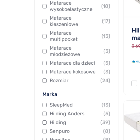
Materace
(18)
wysokoelastyczne
Materace
(17)
kieszeniowe
Hi
Materace
(13)
ma
multipocket
3 69
Materace
(3)
młodzieżowe
Materace dla dzieci
(5)
Materace kokosowe
(3)
Rozmiar
(24)
Marka
SleepMed
(13)
Hilding Anders
(5)
Hilding
(39)
Senpuro
(8)
Hamilton
(8)