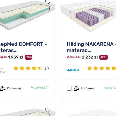
eepMed COMFORT -
Hilding MAKARENA 
terac...
materac...
1 939 zł
2 232 zł
4 zł
2 959 zł
-20%
-727 zł
4.7
Wysyłka 24h
Wysyłk
Porównaj
Porównaj