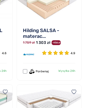
L
Hilding SALSA -
materac...
1 303 zł
1 759 zł
-456 zł
4.6
4.9
a 24h
Wysyłka 24h
Porównaj