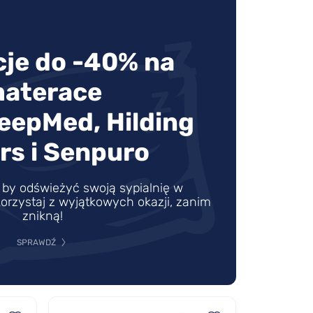
je do -40% na
aterace
leepMed, Hilding
rs i Senpuro
by odświeżyć swoją sypialnię w
orzystaj z wyjątkowych okazji, zanim
znikną!
SPRAWDŹ