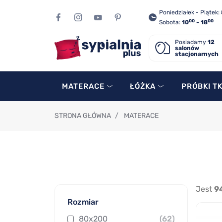
Poniedziałek - Piątek:
00
00
Sobota:
10
- 18
Posiadamy
12
salonów
stacjonarnych
MATERACE
ŁÓŻKA
PRÓBKI T
STRONA GŁÓWNA
/
MATERACE
Jest
9
Rozmiar
80x200
(62)