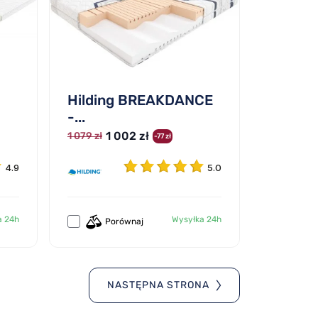
Hilding BREAKDANCE
-...
1 002 zł
1 079 zł
-77 zł
4.9
5.0
a 24h
Wysyłka 24h
Porównaj
NASTĘPNA STRONA