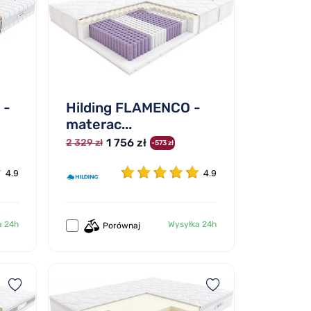
 -
Hilding FLAMENCO -
materac...
1 756 zł
2 329 zł
-573 zł
4.9
4.9
a 24h
Wysyłka 24h
Porównaj