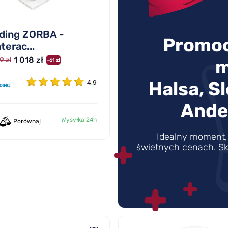
lding ZORBA -
Promoc
terac...
1 018 zł
9 zł
m
-61 zł
Halsa, S
4.9
Ande
Wysyłka 24h
Porównaj
Idealny moment, 
świetnych cenach. Sk