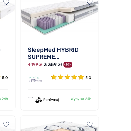
-
SleepMed HYBRID
SUPREME...
3 359 zł
4 199 zł
-20%
5.0
5.0
a 24h
Wysyłka 24h
Porównaj