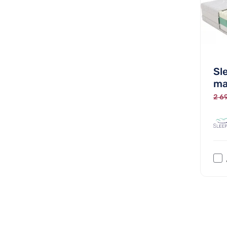
Sl
ma
2 69