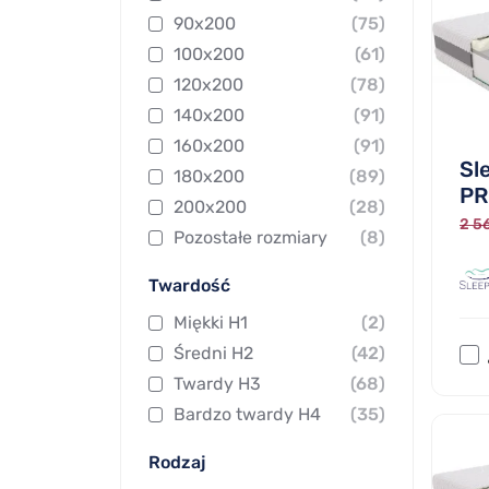
90x200
(75)
100x200
(61)
120x200
(78)
140x200
(91)
160x200
(91)
Sl
180x200
(89)
PR
200x200
(28)
2 56
Pozostałe rozmiary
(8)
Twardość
Miękki H1
(2)
Średni H2
(42)
Twardy H3
(68)
Bardzo twardy H4
(35)
Rodzaj