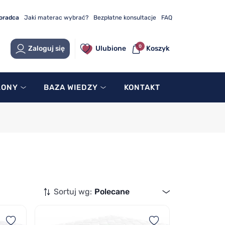
doradca
Jaki materac wybrać?
Bezpłatne konsultacje
FAQ
0
Zaloguj się
Ulubione
Koszyk
LONY
BAZA WIEDZY
KONTAKT
Sortuj wg:
Polecane