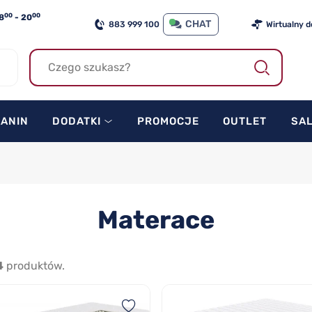
00
00
8
- 20
CHAT
883 999 100
Wirtualny 
KANIN
DODATKI
PROMOCJE
OUTLET
SA
Materace
4
produktów.