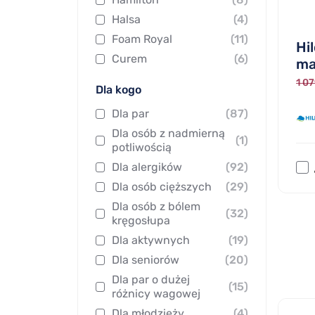
Halsa
(4)
Foam Royal
(11)
Hi
Curem
(6)
ma
1 07
Dla kogo
Dla par
(87)
Dla osób z nadmierną
(1)
potliwością
Dla alergików
(92)
Dla osób cięższych
(29)
Dla osób z bólem
(32)
kręgosłupa
Dla aktywnych
(19)
Dla seniorów
(20)
Dla par o dużej
(15)
różnicy wagowej
Dla młodzieży
(4)