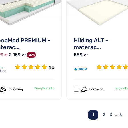
eepMed PREMIUM -
Hilding ALT -
terac...
materac...
2 159 zł
589 zł
9 zł
-20%
5.0
Wysyłka 24h
Wysyłk
Porównaj
Porównaj
…
1
2
3
6