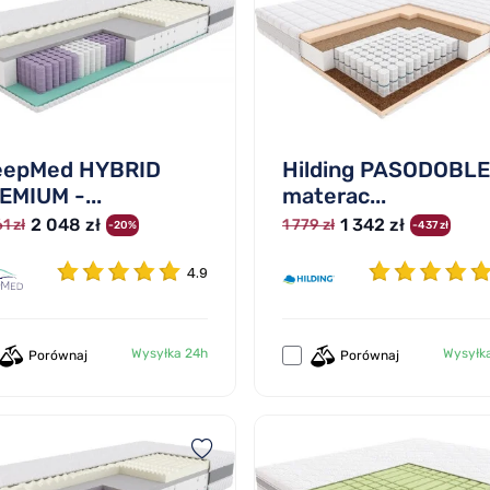
eepMed HYBRID
Hilding PASODOBLE
EMIUM -...
materac...
2 048 zł
1 342 zł
1 zł
1 779 zł
-20%
-437 zł
4.9
Wysyłka 24h
Wysyłk
Porównaj
Porównaj