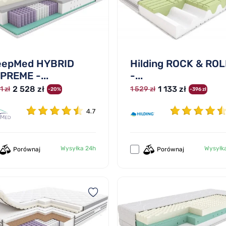
eepMed HYBRID
Hilding ROCK & ROL
PREME -...
-...
2 528 zł
1 133 zł
1 zł
1 529 zł
-20%
-396 zł
4.7
Wysyłka 24h
Wysyłk
Porównaj
Porównaj