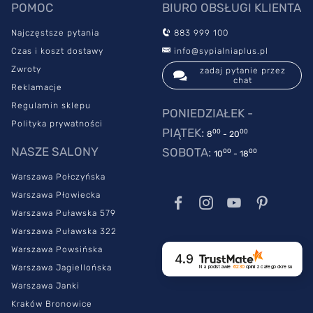
POMOC
BIURO OBSŁUGI KLIENTA
Najczęstsze pytania
883 999 100
Czas i koszt dostawy
info@sypialniaplus.pl
Zwroty
zadaj pytanie przez
chat
Reklamacje
Regulamin sklepu
PONIEDZIAŁEK -
Polityka prywatności
PIĄTEK:
00
00
8
- 20
NASZE SALONY
SOBOTA:
00
00
10
- 18
Warszawa Połczyńska
Warszawa Płowiecka
Warszawa Puławska 579
Warszawa Puławska 322
Warszawa Powsińska
4.9
Warszawa Jagiellońska
Na podstawie
6230
opinii
z całego okresu
Warszawa Janki
Kraków Bronowice