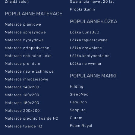
Znajdź salon
Gwarancja nawet 20 lat
Próbki tkanin
POPULARNE MATERACE
POPULARNE ŁÓŻKA
Materace piankowe
Materace sprężynowe
Łóżka LunaBED
Materace hybrydowe
Łóżka tapicerowane
Materace ortopedyczne
Łóżka drewniane
Materace naturalne i eko
Łóżka kontynentalne
Materace premium
Łóżka na wymiar
Materace nawierzchniowe
POPULARNE MARKI
Materace młodzieżowe
Hilding
Materace 140x200
SleepMed
Materace 160x200
Hamilton
Materace 180x200
Senpuro
Materace 200x200
Curem
Materace średnio twarde H2
Foam Royal
Materace twarde H3