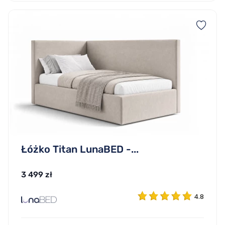
Łóżko Titan LunaBED -...
3 499 zł
4.8