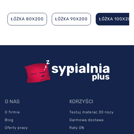
ŁÓŻKA 80X200
ŁÓŻKA 90X200
ŁÓŻKA 100X200
O NAS
KORZYŚCI
O firmie
Testuj materac 30 nocy
Blog
Darmowa dostawa
Oferty pracy
Raty 0%