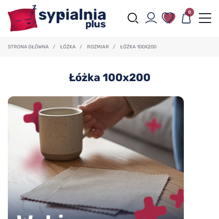
0
STRONA GŁÓWNA
/
ŁÓŻKA
/
ROZMIAR
/
ŁÓŻKA 100X200
Łóżka 100x200