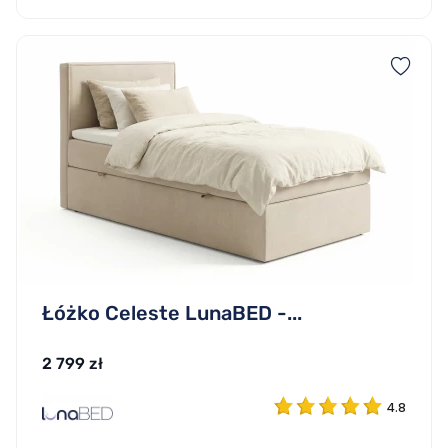
Łóżko Celeste LunaBED -...
2 799 zł
4.8