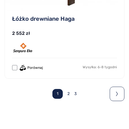
Łóżko drewniane Haga
2 552 zł
Wysyłka: 6-8 tygodni
Porównaj
1
2
3