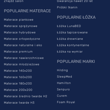
Znajdź salon
Gwarancja nawet 20 lat
Próbki tkanin
POPULARNE MATERACE
POPULARNE ŁÓŻKA
Materace piankowe
Materace sprężynowe
Łóżka LunaBED
Materace hybrydowe
Łóżka tapicerowane
Materace ortopedyczne
Łóżka drewniane
Materace naturalne i eko
Łóżka kontynentalne
Materace premium
Łóżka na wymiar
Materace nawierzchniowe
POPULARNE MARKI
Materace młodzieżowe
Hilding
Materace 140x200
SleepMed
Materace 160x200
Hamilton
Materace 180x200
Senpuro
Materace 200x200
Curem
Materace średnio twarde H2
Foam Royal
Materace twarde H3