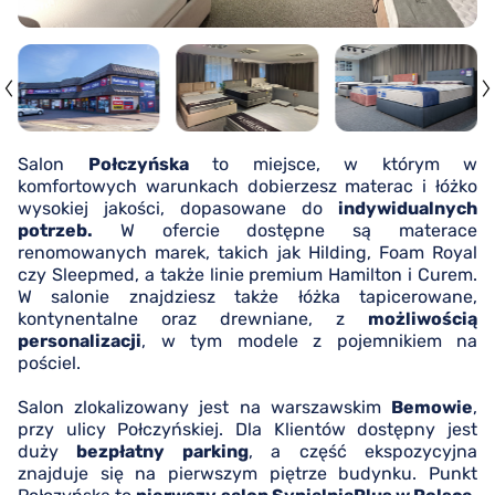
Salon
Połczyńska
to miejsce, w którym w
komfortowych warunkach dobierzesz materac i łóżko
wysokiej jakości, dopasowane do
indywidualnych
potrzeb.
W ofercie dostępne są materace
renomowanych marek, takich jak Hilding, Foam Royal
czy Sleepmed, a także linie premium Hamilton i Curem.
W salonie znajdziesz także łóżka tapicerowane,
kontynentalne oraz drewniane, z
możliwością
personalizacji
, w tym modele z pojemnikiem na
pościel.
Salon zlokalizowany jest na warszawskim
Bemowie
,
przy ulicy Połczyńskiej. Dla Klientów dostępny jest
duży
bezpłatny parking
, a część ekspozycyjna
znajduje się na pierwszym piętrze budynku. Punkt