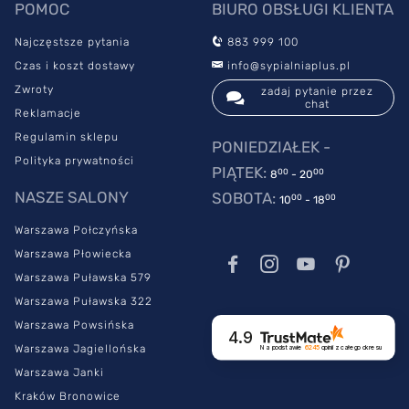
POMOC
BIURO OBSŁUGI KLIENTA
Najczęstsze pytania
883 999 100
Czas i koszt dostawy
info@sypialniaplus.pl
Zwroty
zadaj pytanie przez
chat
Reklamacje
Regulamin sklepu
PONIEDZIAŁEK -
Polityka prywatności
PIĄTEK:
00
00
8
- 20
NASZE SALONY
SOBOTA:
00
00
10
- 18
Warszawa Połczyńska
Warszawa Płowiecka
Warszawa Puławska 579
Warszawa Puławska 322
Warszawa Powsińska
4.9
Warszawa Jagiellońska
Na podstawie
6245
opinii
z całego okresu
Warszawa Janki
Kraków Bronowice