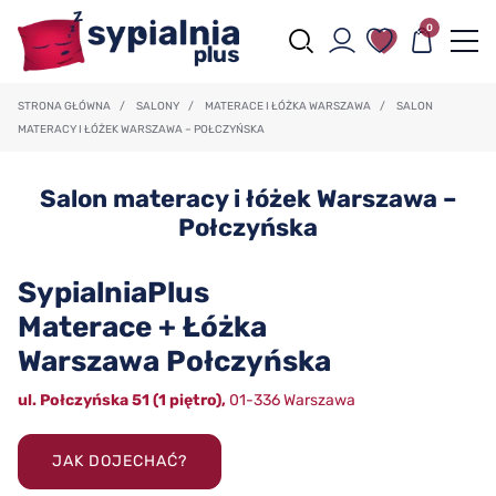
0
STRONA GŁÓWNA
/
SALONY
/
MATERACE I ŁÓŻKA WARSZAWA
/
SALON
MATERACY I ŁÓŻEK WARSZAWA – POŁCZYŃSKA
Salon materacy i łóżek Warszawa –
Połczyńska
SypialniaPlus
Materace + Łóżka
Warszawa Połczyńska
ul. Połczyńska 51 (1 piętro),
01-336 Warszawa
JAK DOJECHAĆ?