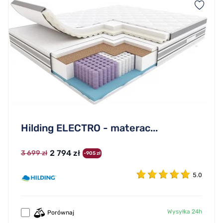
Hilding ELECTRO - materac...
2 794 zł
3 699 zł
-905 zł
5.0
Wysyłka 24h
Porównaj