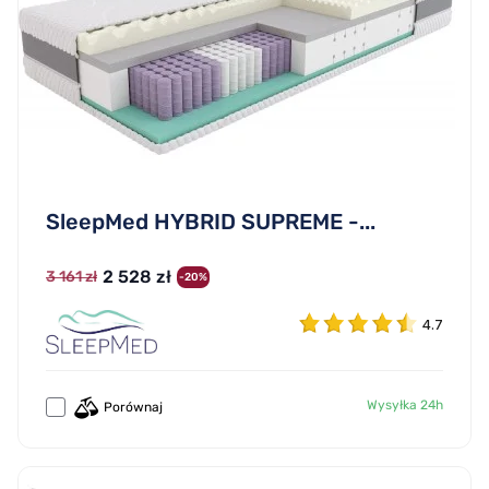
SleepMed HYBRID SUPREME -...
2 528 zł
3 161 zł
-20%
4.7
Wysyłka 24h
Porównaj