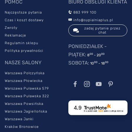
POMOC
BIURO OBSŁUGI KLIENTA
Najczęstsze pytania
883 999 100
Czas i koszt dostawy
info@sypialniaplus.pl
Zwroty
zadaj pytanie przez
chat
Reklamacje
Regulamin sklepu
PONIEDZIAŁEK -
Polityka prywatności
PIĄTEK:
00
00
8
- 20
NASZE SALONY
SOBOTA:
00
00
10
- 18
Warszawa Połczyńska
Warszawa Płowiecka
Warszawa Puławska 579
Warszawa Puławska 322
Warszawa Powsińska
4.9
Warszawa Jagiellońska
Na podstawie
6264
opinii
z całego okresu
Warszawa Janki
Kraków Bronowice