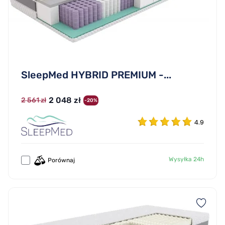
SleepMed HYBRID PREMIUM -...
2 048 zł
2 561 zł
-20%
4.9
Wysyłka 24h
Porównaj