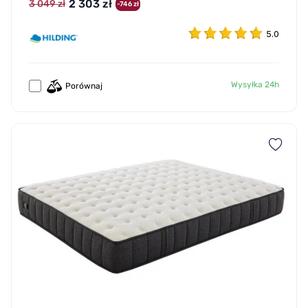
2 303 zł
3 049 zł
-746 zł
5.0
Wysyłka 24h
Porównaj