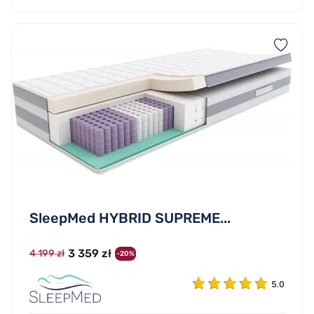
SleepMed HYBRID SUPREME...
3 359 zł
4 199 zł
-20%
5.0