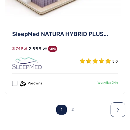
SleepMed NATURA HYBRID PLUS...
2 999 zł
3 749 zł
-20%
5.0
Wysyłka 24h
Porównaj
1
2