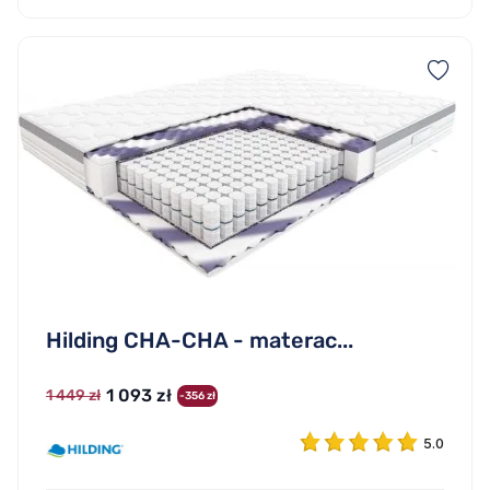
Hilding CHA-CHA - materac...
1 093 zł
1 449 zł
-356 zł
5.0