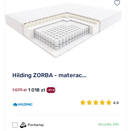
Hilding ZORBA - materac...
1 018 zł
1 079 zł
-61 zł
4.9
Wysyłka 24h
Porównaj