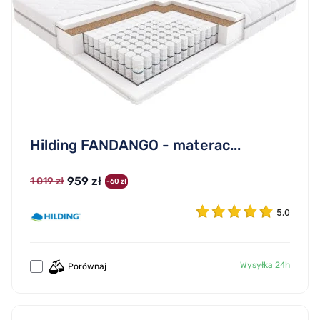
Hilding FANDANGO - materac...
959 zł
1 019 zł
-60 zł
5.0
Wysyłka 24h
Porównaj