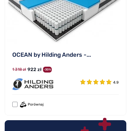
OCEAN by Hilding Anders -...
922 zł
1 318 zł
-30%
4.9
Porównaj