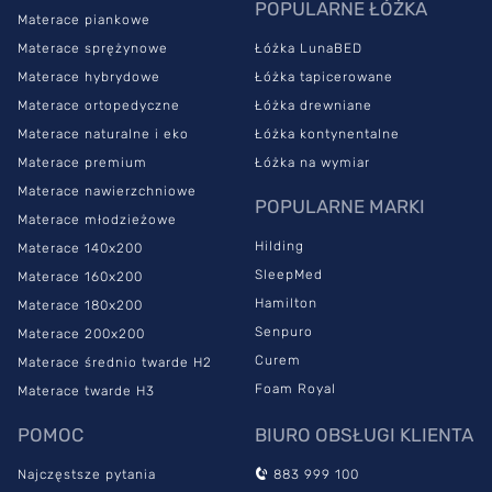
POPULARNE ŁÓŻKA
Materace piankowe
Materace sprężynowe
Łóżka LunaBED
Materace hybrydowe
Łóżka tapicerowane
Materace ortopedyczne
Łóżka drewniane
Materace naturalne i eko
Łóżka kontynentalne
Materace premium
Łóżka na wymiar
Materace nawierzchniowe
POPULARNE MARKI
Materace młodzieżowe
Hilding
Materace 140x200
SleepMed
Materace 160x200
Hamilton
Materace 180x200
Senpuro
Materace 200x200
Curem
Materace średnio twarde H2
Foam Royal
Materace twarde H3
POMOC
BIURO OBSŁUGI KLIENTA
Najczęstsze pytania
883 999 100