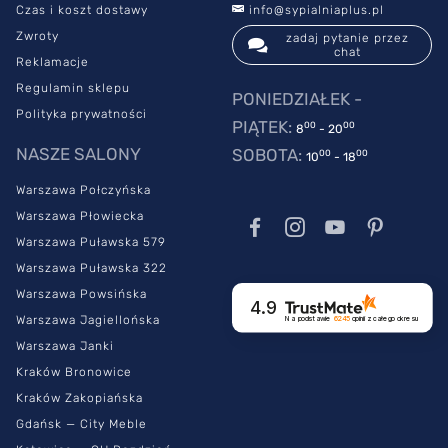
Czas i koszt dostawy
info@sypialniaplus.pl
Zwroty
zadaj pytanie przez
chat
Reklamacje
Regulamin sklepu
PONIEDZIAŁEK -
Polityka prywatności
PIĄTEK:
00
00
8
- 20
NASZE SALONY
SOBOTA:
00
00
10
- 18
Warszawa Połczyńska
Warszawa Płowiecka
Warszawa Puławska 579
Warszawa Puławska 322
Warszawa Powsińska
4.9
Warszawa Jagiellońska
Na podstawie
6245
opinii
z całego okresu
Warszawa Janki
Kraków Bronowice
Kraków Zakopiańska
Gdańsk — City Meble