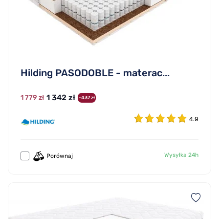
Hilding PASODOBLE - materac...
1 342 zł
1 779 zł
-437 zł
4.9
Wysyłka 24h
Porównaj