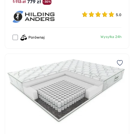
779 zł
1 113 zł
-30%
5.0
Wysyłka 24h
Porównaj