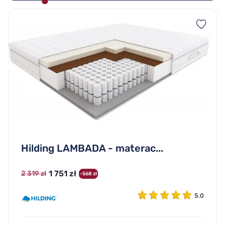
Hilding LAMBADA - materac...
1 751 zł
2 319 zł
-568 zł
5.0