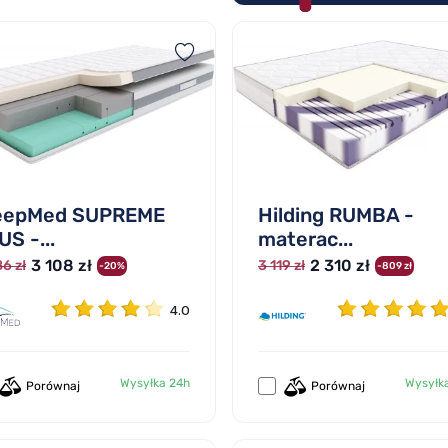
eepMed SUPREME
Hilding RUMBA -
US -...
materac...
3 108 zł
2 310 zł
6 zł
3 119 zł
-20%
-809 zł
4.0
Wysyłka 24h
Wysyłk
Porównaj
Porównaj