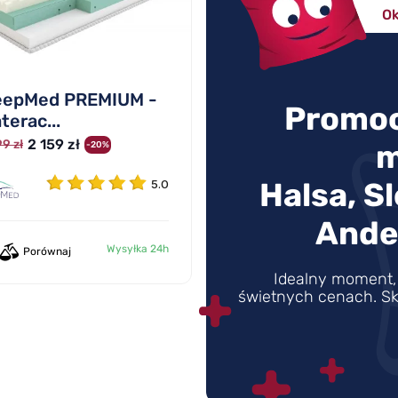
Ok
eepMed PREMIUM -
Promoc
terac...
2 159 zł
9 zł
m
-20%
Halsa, S
5.0
Ande
Wysyłka 24h
Porównaj
Idealny moment, 
świetnych cenach. Sk