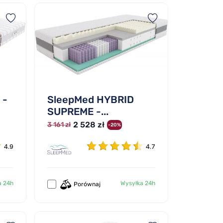
 -
SleepMed HYBRID
SUPREME -...
2 528 zł
3 161 zł
-20%
4.9
4.7
a 24h
Wysyłka 24h
Porównaj