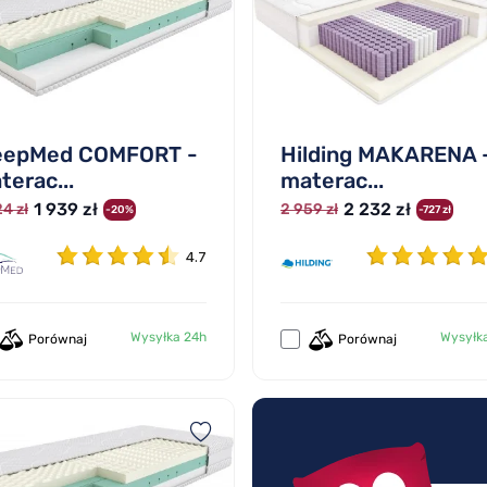
eepMed COMFORT -
Hilding MAKARENA 
terac...
materac...
1 939 zł
2 232 zł
4 zł
2 959 zł
-20%
-727 zł
4.7
Wysyłka 24h
Wysyłk
Porównaj
Porównaj