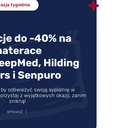
azja tygodnia
je do -40% na
aterace
leepMed, Hilding
rs i Senpuro
by odświeżyć swoją sypialnię w
orzystaj z wyjątkowych okazji, zanim
znikną!
SPRAWDŹ