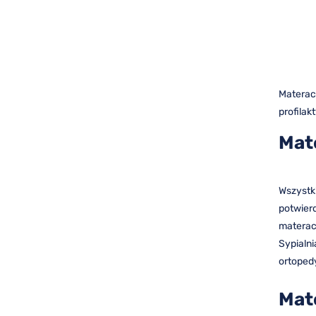
Materac
profila
Mat
Wszyst
potwier
materac
Sypialn
ortoped
Mat