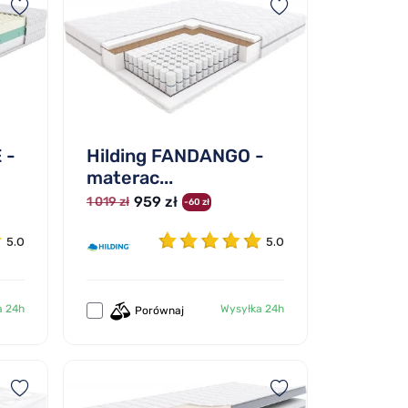
 -
Hilding FANDANGO -
materac...
959 zł
1 019 zł
-60 zł
5.0
5.0
a 24h
Wysyłka 24h
Porównaj