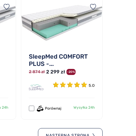
SleepMed COMFORT
PLUS -...
2 299 zł
2 874 zł
-20%
5.0
a 24h
Wysyłka 24h
Porównaj
NASTĘPNA STRONA