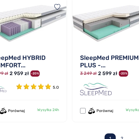
eepMed HYBRID
SleepMed PREMIUM
MFORT...
PLUS -...
2 959 zł
2 599 zł
9 zł
3 249 zł
-20%
-20%
5.0
Wysyłka 24h
Wysyłk
Porównaj
Porównaj
1
2