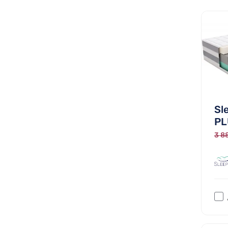
Sl
PL
3 88