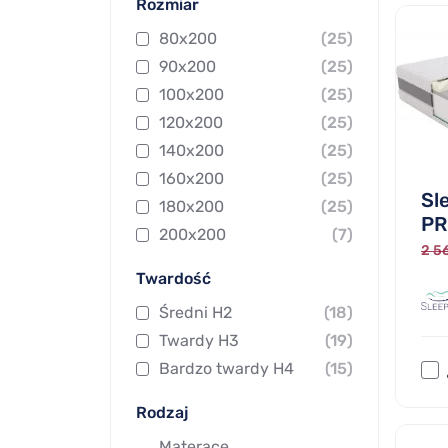
Rozmiar
80x200
(25)
90x200
(25)
100x200
(25)
120x200
(25)
140x200
(25)
160x200
(25)
Sl
180x200
(25)
PR
200x200
(7)
2 56
Twardość
Średni H2
(18)
Twardy H3
(19)
Bardzo twardy H4
(15)
Rodzaj
Materace