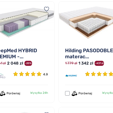
eepMed HYBRID
Hilding PASODOBLE
EMIUM -...
materac...
2 048 zł
1 342 zł
1 zł
1 779 zł
-20%
-437 zł
4.9
Wysyłka 24h
Wysyłk
Porównaj
Porównaj