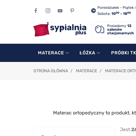
Poniedziałek - Piątek:
00
00
Sobota:
10
- 18
Posiadamy
12
salonów
stacjonarnych
MATERACE
ŁÓŻKA
PRÓBKI T
STRONA GŁÓWNA
/
MATERACE
/
MATERACE OR
Materac ortopedyczny to produkt, k
Jest
2