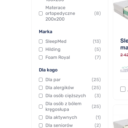
Materace
ortopedyczne
(8)
200x200
Marka
Sl
SleepMed
(13)
ma
Hilding
(5)
2 42
Foam Royal
(7)
Dla kogo
Dla par
(25)
Dla alergików
(25)
Dla osób cięższych
(3)
Dla osób z bólem
(25)
kręgosłupa
Dla aktywnych
(1)
Dla seniorów
(2)