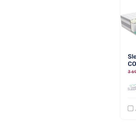
Sl
CO
3 69