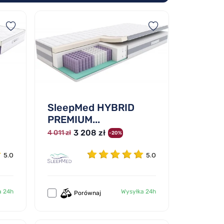
SleepMed HYBRID
PREMIUM...
3 208 zł
4 011 zł
-20%
5.0
5.0
a 24h
Wysyłka 24h
Porównaj