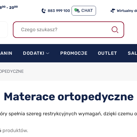
00
00
8
- 20
CHAT
883 999 100
Wirtualny 
KANIN
DODATKI
PROMOCJE
OUTLET
SA
TOPEDYCZNE
Materace ortopedyczne
tóry spełnia szereg restrykcyjnych wymagań, dzięki czemu
6
produktów.