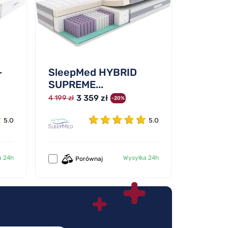
-
SleepMed HYBRID
SUPREME...
3 359 zł
4 199 zł
-20%
5.0
5.0
a 24h
Wysyłka 24h
Porównaj