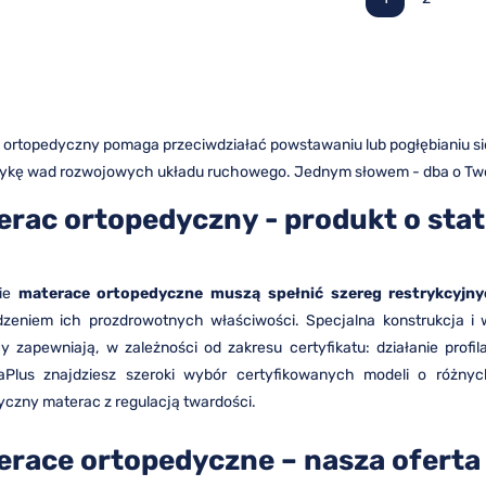
 ortopedyczny pomaga przeciwdziałać powstawaniu lub pogłębianiu się
ktykę wad rozwojowych układu ruchowego. Jednym słowem - dba o Twoje
erac ortopedyczny - produkt o st
kie
materace ortopedyczne muszą spełnić szereg restrykcyj
dzeniem ich prozdrowotnych właściwości. Specjalna konstrukcja i 
y zapewniają, w zależności od zakresu certyfikatu: działanie profil
iaPlus znajdziesz szeroki wybór certyfikowanych modeli o różny
yczny materac z regulacją twardości.
erace ortopedyczne – nasza oferta