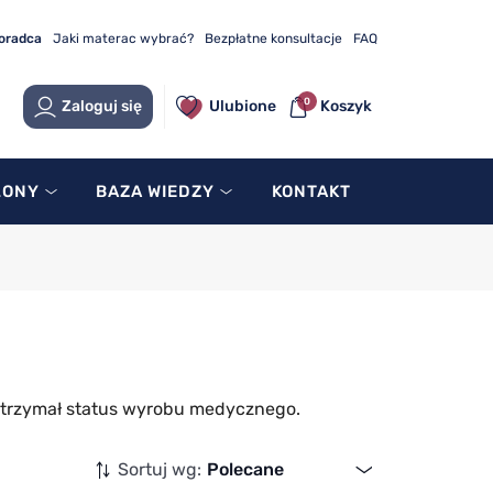
doradca
Jaki materac wybrać?
Bezpłatne konsultacje
FAQ
0
Zaloguj się
Ulubione
Koszyk
LONY
BAZA WIEDZY
KONTAKT
 otrzymał status wyrobu medycznego.
Sortuj wg:
Polecane