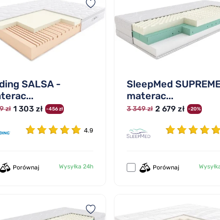
lding SALSA -
SleepMed SUPREME
terac...
materac...
1 303 zł
2 679 zł
9 zł
3 349 zł
-456 zł
-20%
4.9
Wysyłka 24h
Wysyłk
Porównaj
Porównaj