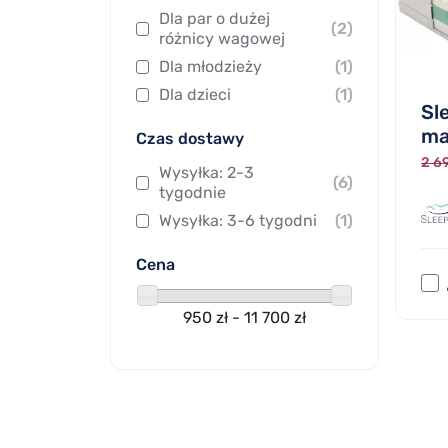
Dla par o dużej
(2)
różnicy wagowej
Dla młodzieży
(1)
Dla dzieci
(1)
Sl
ma
Czas dostawy
2 69
Wysyłka: 2-3
(6)
tygodnie
Wysyłka: 3-6 tygodni
(1)
Cena
950 zł - 11 700 zł