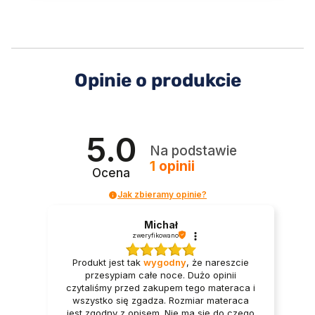
Opinie o produkcie
5.0
Na podstawie
1
opinii
Ocena
Jak zbieramy opinie?
Michał
zweryfikowano
Produkt jest tak
wygodny
, że nareszcie
przesypiam całe noce. Dużo opinii
czytaliśmy przed zakupem tego materaca i
wszystko się zgadza. Rozmiar materaca
jest zgodny z opisem. Nie ma się do czego