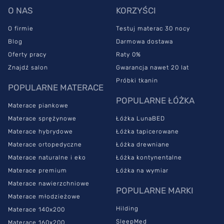
Pianka termoelastyczna sprawia, że
materac ma
O NAS
KORZYŚCI
właściwości ortopedyczne.
Znajdzie więc zastosowanie u
O firmie
Testuj materac 30 nocy
osób, które zmagają się z bólem pleców i karku. Model zapobiega
powstawaniu i pogłębianiu się dysfunkcji kręgosłupa, a
Blog
Darmowa dostawa
dodatkowo ma właściwości przeciwodleżynowe.
Oferty pracy
Raty 0%
Znajdź salon
Gwarancja nawet 20 lat
SleepMed Premium sprawdzi się niezależnie od tego, jaką pozycję
snu lubisz najbardziej. Dopasuje się do Twojej wagi i ułożenia
Próbki tkanin
POPULARNE MATERACE
ciała i co ważne, zapewni swobodny przepływ krwi.
POPULARNE ŁÓŻKA
Materace piankowe
Materac ortopedyczny
Materace sprężynowe
Łóżka LunaBED
SleepMed – dlaczego warto go
Materace hybrydowe
Łóżka tapicerowane
wybrać?
Materace ortopedyczne
Łóżka drewniane
Materace naturalne i eko
Łóżka kontynentalne
Materace premium
Łóżka na wymiar
Materac termoelastyczny jest łatwy do utrzymania w czystości, a
Materace nawierzchniowe
jego warstwy zostały skomponowane w taki sposób, żeby
POPULARNE MARKI
zapewniać optymalną wentylację i odprowadzanie wilgoci – to
Materace młodzieżowe
zasługa technologii Airforce. Dzięki temu we wnętrzu modelu nie
Hilding
Materace 140x200
gromadzą się kurz i mikroorganizmy.
Certyfikat Oeko-Tex
SleepMed
Materace 160x200