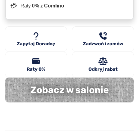
💳
Raty
0% z Comfino
Zapytaj Doradcę
Zadzwoń i zamów
Raty 0%
Odkryj rabat
Zobacz w salonie