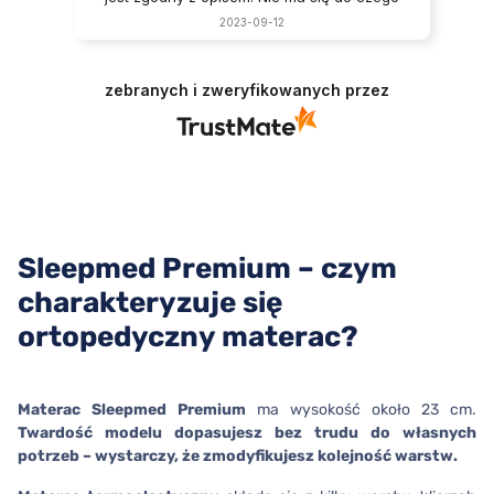
przyczepić. Super materac. Bardzo dobrze
2023-09-12
zapakowany do transportu. Podoba mi się
to, że materac posiada dwie twardości.
Materac jest
rewelacyjny
.
zebranych i zweryfikowanych przez
Sleepmed Premium – czym
charakteryzuje się
ortopedyczny materac?
Materac Sleepmed Premium
ma wysokość około 23 cm.
Twardość modelu dopasujesz bez trudu do własnych
potrzeb – wystarczy, że zmodyfikujesz kolejność warstw.