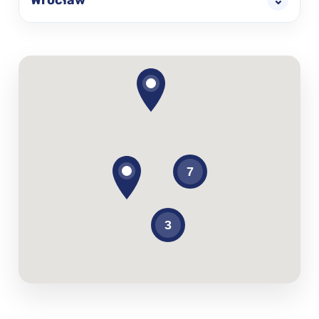
Wrocław
⌄