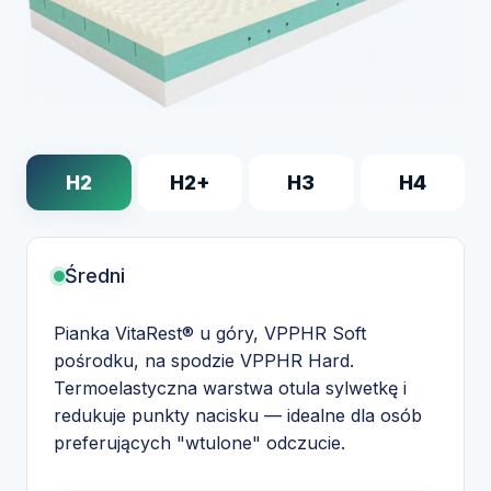
H2
H2+
H3
H4
Średni
Pianka VitaRest® u góry, VPPHR Soft
pośrodku, na spodzie VPPHR Hard.
Termoelastyczna warstwa otula sylwetkę i
redukuje punkty nacisku — idealne dla osób
preferujących "wtulone" odczucie.