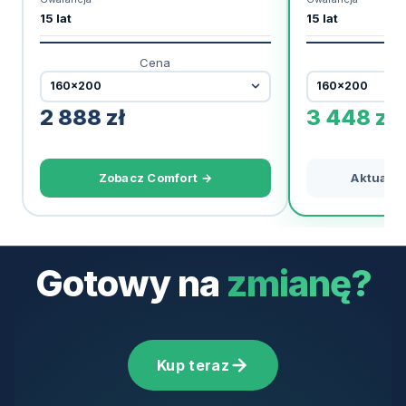
15 lat
15 lat
Cena
2 888
zł
3 448
zł
Zobacz Comfort →
Aktualni
Gotowy na
zmianę?
Kup teraz