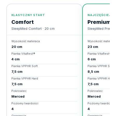
KLASYCZNY START
NAJCZĘŚCIEJ W
Comfort
Premium
SleepMed Comfort · 20 cm
SleepMed Premiu
Wysokość materaca
Wysokość materaca
20 cm
23 cm
Pianka VitaRest®
Pianka VitaRest®
4 cm
6 cm
Pianka VPPHR Soft
Pianka VPPHR Soft
7,5 cm
8,5 cm
Pianka VPPHR Hard
Pianka VPPHR Hard
7,5 cm
7,5 cm
Pokrowiec
Pokrowiec
Merced
Merced
Poziomy twardości
Poziomy twardości
4
4
Gwarancja
Gwarancja