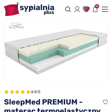
0
4.9/5
SleepMed PREMIUM -
materac termoelastyczny,