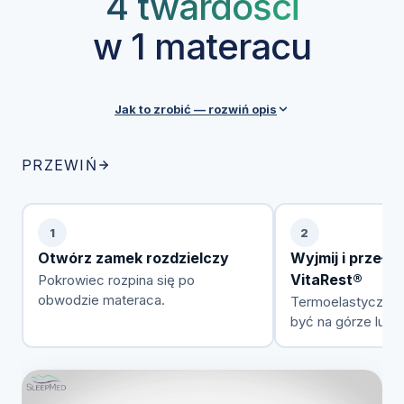
4 twardości
w 1 materacu
Jak to zrobić — rozwiń opis
Każdy materac SleepMed posiada zdejmowalny
PRZEWIŃ
pokrowiec z zamkiem rozdzielczym, który ułatwia
przekładanie pianki VitaRest® między warstwami.
Przez cały okres użytkowania możesz swobodnie
1
2
zmieniać konfigurację w zależności od preferencji,
Otwórz zamek rozdzielczy
Wyjmij i przełóż
wagi czy stanu zdrowia.
VitaRest®
Pokrowiec rozpina się po
obwodzie materaca.
Termoelastyczna
być na górze lub 