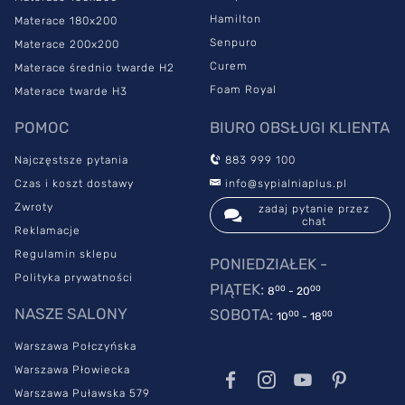
potwierdza, że materac jest idealnie dostosowany do
Hamilton
Materace 180x200
potrzeb alergików.
Senpuro
Materace 200x200
Materac ortopedyczny
ma wierzchnią warstwę z pianki
Curem
Materace średnio twarde H2
VitaRest, która zapewnia odpowiednie podparcie między innymi
Foam Royal
Materace twarde H3
wszystkim odcinkom kręgosłupa. Pianka termoelastyczna z
7
strefami twardości
odciąża ciało i zapobiega uciskom, a
POMOC
BIURO OBSŁUGI KLIENTA
dodatkowo jest odporna na uszkodzenia, wynikające z
codziennej eksploatacji. Dzięki temu masz pewność, że materac
Najczęstsze pytania
883 999 100
posłuży Ci przez wiele lat.
Czas i koszt dostawy
info@sypialniaplus.pl
Na komfort użytkowania modelu wpływa również pokrowiec,
Zwroty
zadaj pytanie przez
chat
który został uszyty ze specjalnej tkaniny. Dzięki odpowiedniej
Reklamacje
strukturze zapewnia uczucie delikatnego masażu.
Regulamin sklepu
PONIEDZIAŁEK -
Polityka prywatności
PIĄTEK:
00
00
8
- 20
NASZE SALONY
SOBOTA:
00
00
10
- 18
Warszawa Połczyńska
Warszawa Płowiecka
Warszawa Puławska 579