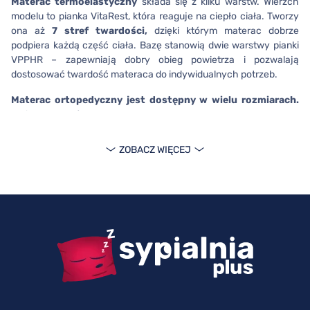
Materac termoelastyczny
składa się z kilku warstw. Wierzch
modelu to pianka VitaRest, która reaguje na ciepło ciała. Tworzy
ona aż
7 stref twardości,
dzięki którym materac dobrze
podpiera każdą część ciała. Bazę stanowią dwie warstwy pianki
VPPHR – zapewniają dobry obieg powietrza i pozwalają
dostosować twardość materaca do indywidualnych potrzeb.
Materac ortopedyczny
jest dostępny w wielu rozmiarach.
Możesz wybrać: 80x200, 90x200, 100x200, 120x200, 140x200,
160x200 lub 180x200 cm. Model otrzymał certyfikat Oeko-Tex,
dlatego masz pewność, że jest odpowiedni dla alergików.
ZOBACZ WIĘCEJ
Materac SleepMed Premium –
dowiedz się o nim więcej
SleepMed Premium został zabezpieczony przy pomocy
pokrowca Merced,
który zapewnia właściwą cyrkulację
powietrza. Bez trudu zadbasz o jego czystość. Pokrowiec został
bowiem wyposażony w zamek rozdzielczy, który pozwoli Ci
sprawnie zdjąć materiał i uprać go w temperaturze nawet w 60°C.