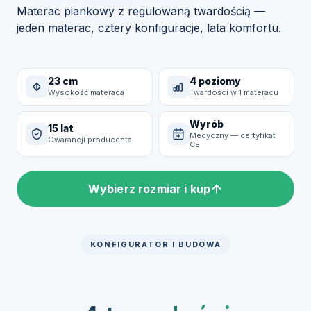
Materac piankowy z regulowaną twardością —
jeden materac, cztery konfiguracje, lata komfortu.
23 cm
4 poziomy
Wysokość materaca
Twardości w 1 materacu
Wyrób
15 lat
Medyczny — certyfikat
Gwarancji producenta
CE
Wybierz rozmiar i kup
KONFIGURATOR I BUDOWA