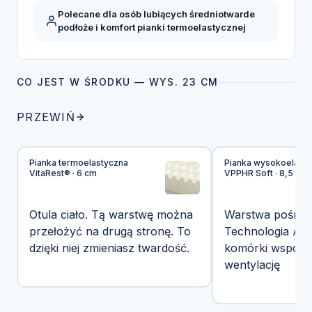
Polecane dla osób lubiących średniotwarde
podłoże i komfort pianki termoelastycznej
CO JEST W ŚRODKU — WYS. 23 CM
PRZEWIŃ
Pianka termoelastyczna
Pianka wysokoelasty
VitaRest® · 6 cm
VPPHR Soft · 8,5 cm
Otula ciało. Tą warstwę można
Warstwa pośredn
przełożyć na drugą stronę. To
Technologia Airf
dzięki niej zmieniasz twardość.
komórki wspoma
wentylację