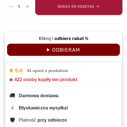
DODAJ DO KOSZYKA
Kliknij i
odbierz rabat %
ODBIERAM
★ 5.0
41 opinii o produkcie
🔥 422 osoby kupiły ten produkt
🚚
Darmowa dostawa
⚡
Błyskawiczna wysyłka!
🛡️
Płatność
przy odbiorze