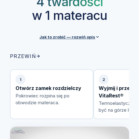
4 twardości
w 1 materacu
Jak to zrobić — rozwiń opis
Każdy materac SleepMed posiada zdejmowalny
PRZEWIŃ
pokrowiec z zamkiem rozdzielczym, który ułatwia
przekładanie pianki VitaRest® między warstwami.
Przez cały okres użytkowania możesz swobodnie
1
2
zmieniać konfigurację w zależności od preferencji,
Otwórz zamek rozdzielczy
Wyjmij i przełóż
wagi czy stanu zdrowia.
VitaRest®
Pokrowiec rozpina się po
obwodzie materaca.
Termoelastyczna 
być na górze lub n