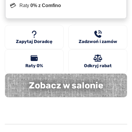
💳
Raty
0% z Comfino
Zapytaj Doradcę
Zadzwoń i zamów
Raty 0%
Odkryj rabat
Zobacz w salonie