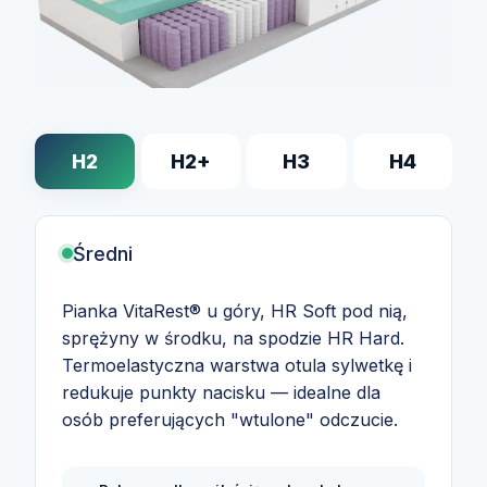
H2
H2+
H3
H4
Średni
Pianka VitaRest® u góry, HR Soft pod nią,
sprężyny w środku, na spodzie HR Hard.
Termoelastyczna warstwa otula sylwetkę i
redukuje punkty nacisku — idealne dla
osób preferujących "wtulone" odczucie.