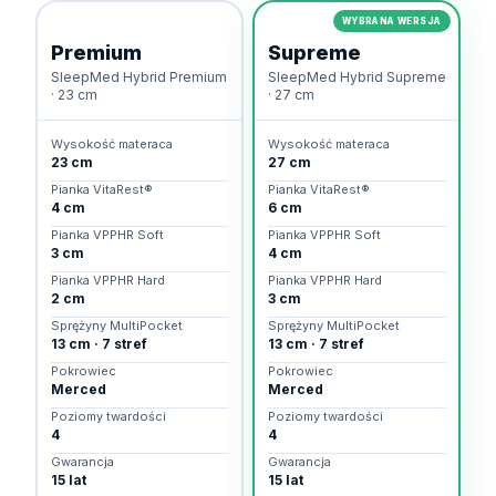
WYBRANA WERSJA
Premium
Supreme
SleepMed Hybrid Premium
SleepMed Hybrid Supreme
· 23 cm
· 27 cm
Wysokość materaca
Wysokość materaca
23 cm
27 cm
Pianka VitaRest®
Pianka VitaRest®
4 cm
6 cm
Pianka VPPHR Soft
Pianka VPPHR Soft
3 cm
4 cm
Pianka VPPHR Hard
Pianka VPPHR Hard
2 cm
3 cm
Sprężyny MultiPocket
Sprężyny MultiPocket
13 cm · 7 stref
13 cm · 7 stref
Pokrowiec
Pokrowiec
Merced
Merced
Poziomy twardości
Poziomy twardości
4
4
Gwarancja
Gwarancja
15 lat
15 lat