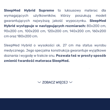
SleepMed Hybrid Supreme
to luksusowy materac dla
wymagających użytkowników, którzy poszukują modeli
gwarantujących najwyższą jakość wypoczynku.
SleepMed
Hybrid występuje w następujących rozmiarach:
80x200 cm,
90x200 cm, 100x200 cm, 120x200 cm, 140x200 cm, 160x200
cm oraz 180x200 cm.
SleepMed Hybrid o wysokości ok. 27 cm ma status wyrobu
medycznego. Jego specjalna konstrukcja gwarantuje wyjątkowe
doznania i wygodę w trakcie snu.
Pozwala też w prosty sposób
zmienić twardość materaca SleepMed.
Luksusowy SleepMed Hybrid z
7-strefową sprężyną typu Multi
ZOBACZ WIĘCEJ
Materac SleepMed Hybrid Supreme zawiera wkład z
7-
strefową sprężyną typu Multi
dopasowującą się do
anatomicznej budowy ciała. Sprężyny stabilnie podpierają