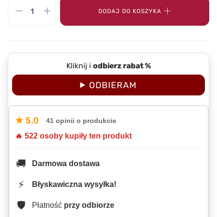
DODAJ DO KOSZYKA
Kliknij i
odbierz rabat %
ODBIERAM
★ 5.0
41 opinii o produkcie
🔥 522 osoby kupiły ten produkt
🚚
Darmowa dostawa
⚡
Błyskawiczna wysyłka!
🛡️
Płatność
przy odbiorze