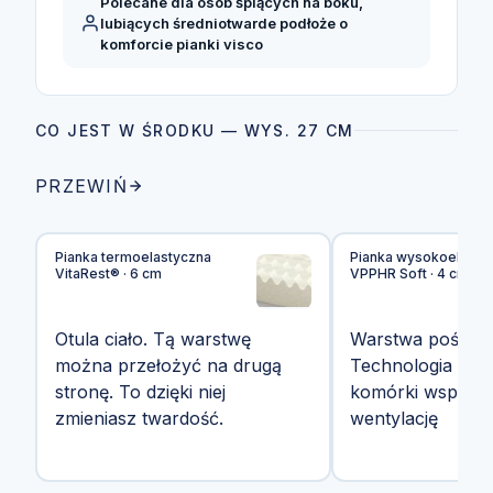
Polecane dla osób śpiących na boku,
lubiących średniotwarde podłoże o
komforcie pianki visco
CO JEST W ŚRODKU — WYS. 27 CM
PRZEWIŃ
Pianka termoelastyczna
Pianka wysokoelasty
VitaRest® · 6 cm
VPPHR Soft · 4 cm
Otula ciało. Tą warstwę
Warstwa pośredn
można przełożyć na drugą
Technologia Airf
stronę. To dzięki niej
komórki wspoma
zmieniasz twardość.
wentylację