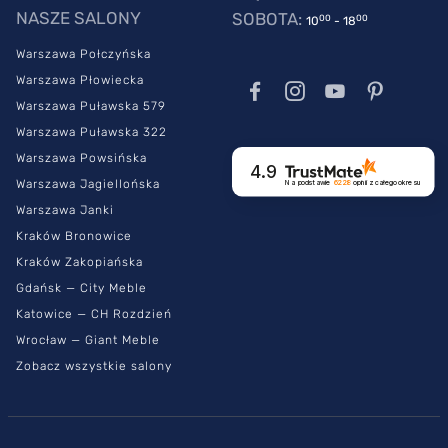
SleepMed Hybrid Supreme jest objęty 15-letnią gwarancją.
NASZE SALONY
SOBOTA:
00
00
10
- 18
Jego wysoką jakość potwierdzają stosowne certyfikaty: atest
Szwajcarskiego Instytutu AEH oraz certyfikat Oeko- Tex.
Warszawa Połczyńska
Warszawa Płowiecka
Warszawa Puławska 579
Warszawa Puławska 322
Warszawa Powsińska
4.9
Warszawa Jagiellońska
Na podstawie
6228
opinii
z całego okresu
Warszawa Janki
Kraków Bronowice
Kraków Zakopiańska
Gdańsk — City Meble
Katowice — CH Rozdzień
Wrocław — Giant Meble
Zobacz wszystkie salony