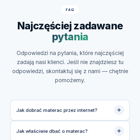
FAQ
Najczęściej zadawane
pytania
Odpowiedzi na pytania, które najczęściej
zadają nasi klienci. Jeśli nie znajdziesz tu
odpowiedzi, skontaktuj się z nami — chętnie
pomożemy.
Jak dobrać materac przez internet?
Dobór materaca przez internet może
Jak właściwie dbać o materac?
wydawać się trudny, ale przy pomocy kilku