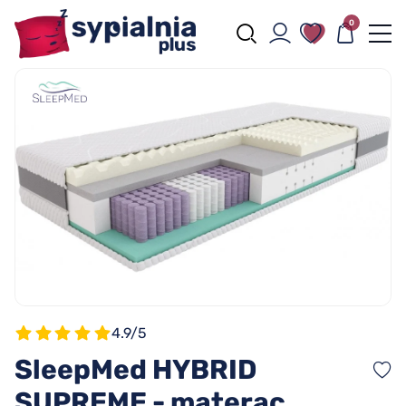
0
4.9/5
SleepMed HYBRID
SUPREME - materac