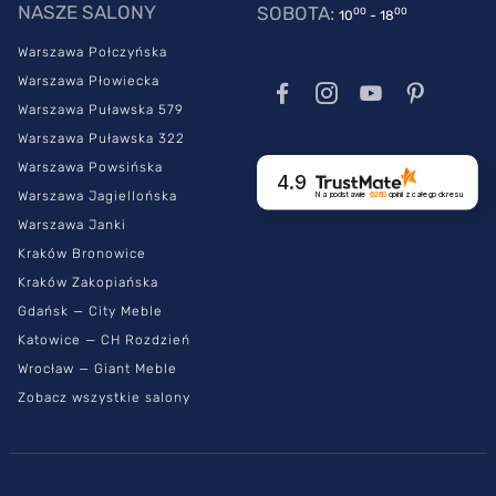
NASZE SALONY
SOBOTA:
00
00
10
- 18
Warszawa Połczyńska
Warszawa Płowiecka
Warszawa Puławska 579
Warszawa Puławska 322
Warszawa Powsińska
4.9
Warszawa Jagiellońska
Na podstawie
6260
opinii
z całego okresu
Warszawa Janki
Kraków Bronowice
Kraków Zakopiańska
Gdańsk — City Meble
Katowice — CH Rozdzień
Wrocław — Giant Meble
Zobacz wszystkie salony