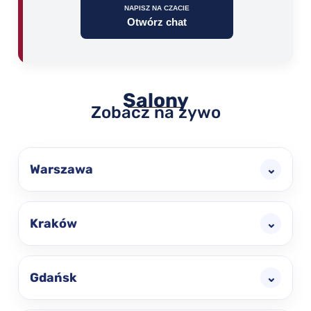
NAPISZ NA CZACIE
Otwórz chat
Salony
Zobacz na żywo
Warszawa
⌄
Kraków
⌄
Gdańsk
⌄