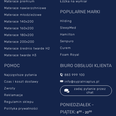
Materace premium
Łóżka na wymiar
Materace nawierzchniowe
POPULARNE MARKI
Materace młodzieżowe
Hilding
Materace 140x200
SleepMed
Materace 160x200
Hamilton
Materace 180x200
Senpuro
Materace 200x200
Curem
Materace średnio twarde H2
Foam Royal
Materace twarde H3
POMOC
BIURO OBSŁUGI KLIENTA
Najczęstsze pytania
883 999 100
Czas i koszt dostawy
info@sypialniaplus.pl
Zwroty
zadaj pytanie przez
chat
Reklamacje
Regulamin sklepu
PONIEDZIAŁEK -
Polityka prywatności
PIĄTEK:
00
00
8
- 20