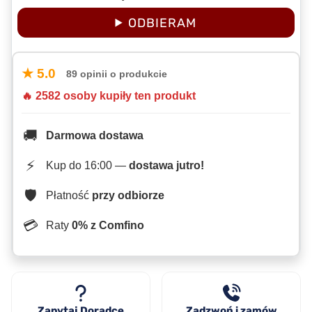
ODBIERAM
★ 5.0
89 opinii o produkcie
🔥 2582 osoby kupiły ten produkt
🚚
Darmowa dostawa
⚡
Kup do 16:00 —
dostawa jutro!
🛡️
Płatność
przy odbiorze
💳
Raty
0% z Comfino
Zapytaj Doradcę
Zadzwoń i zamów