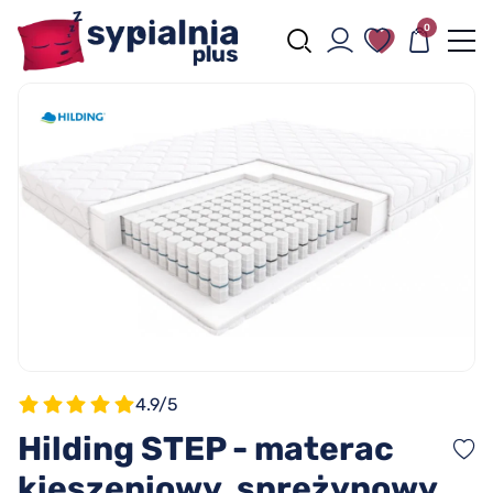
0
4.9/5
Hilding STEP - materac
kieszeniowy, sprężynowy