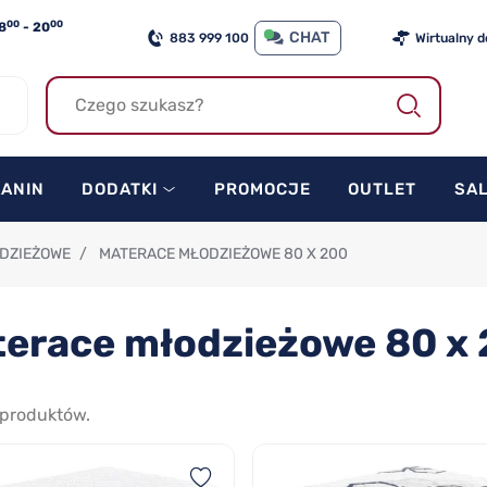
00
00
8
- 20
CHAT
883 999 100
Wirtualny 
KANIN
DODATKI
PROMOCJE
OUTLET
SA
DZIEŻOWE
/
MATERACE MŁODZIEŻOWE 80 X 200
erace młodzieżowe 80 x
produktów.