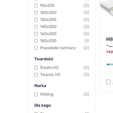
90x200
(3)
100x200
(3)
120x200
(3)
140x200
(3)
160x200
(3)
Hi
180x200
(1)
-...
Pozostałe rozmiary
(2)
1 52
Twardość
Średni H2
(3)
Twardy H3
(3)
Marka
Hilding
(3)
Dla kogo