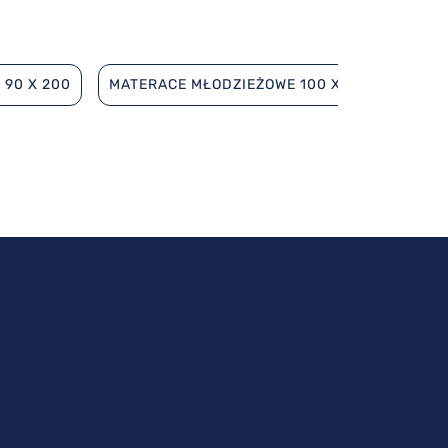
 90 X 200
MATERACE MŁODZIEŻOWE 100 X 200
MATE