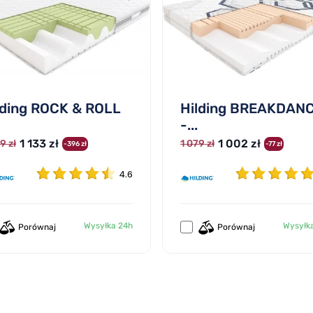
lding ROCK & ROLL
Hilding BREAKDAN
-...
1 133 zł
1 002 zł
9 zł
1 079 zł
-396 zł
-77 zł
4.6
Wysyłka 24h
Wysyłk
Porównaj
Porównaj