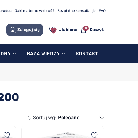
doradca
Jaki materac wybrać?
Bezpłatne konsultacje
FAQ
0
Zaloguj się
Ulubione
Koszyk
LONY
BAZA WIEDZY
KONTAKT
 200
Sortuj wg:
Polecane