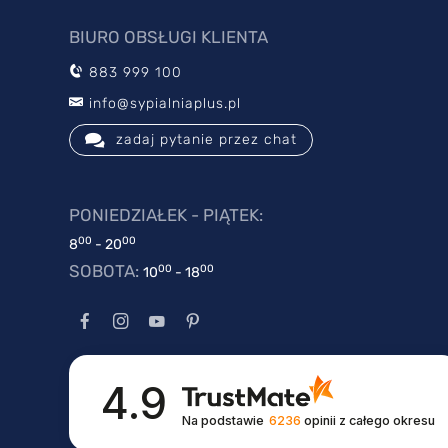
BIURO OBSŁUGI KLIENTA
883 999 100
info@sypialniaplus.pl
zadaj pytanie przez chat
PONIEDZIAŁEK - PIĄTEK:
00
00
8
- 20
SOBOTA:
00
00
10
- 18
4.9
Na podstawie
6236
opinii
z całego okresu