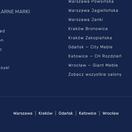
Warszawa Powsińska
Warszawa Jagiellońska
ARNE MARKI
Warszawa Janki
Kraków Bronowice
ed
Kraków Zakopiańska
on
Gdańsk — City Meble
o
Katowice — CH Rozdzień
Wrocław — Giant Meble
oyal
Zobacz wszystkie salony
Warszawa
|
Kraków
|
Gdańsk
|
Katowice
|
Wrocław