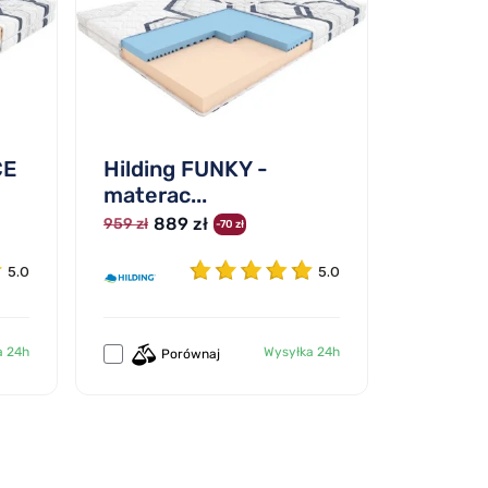
CE
Hilding FUNKY -
materac...
889 zł
959 zł
-70 zł
5.0
5.0
a 24h
Wysyłka 24h
Porównaj