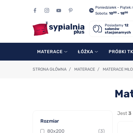
Poniedziałek - Piątek:
00
00
Sobota:
10
- 18
Posiadamy
12
salonów
stacjonarnych
MATERACE
ŁÓŻKA
PRÓBKI T
STRONA GŁÓWNA
/
MATERACE
/
MATERACE MŁO
Mat
Jest
3
Rozmiar
80x200
(3)