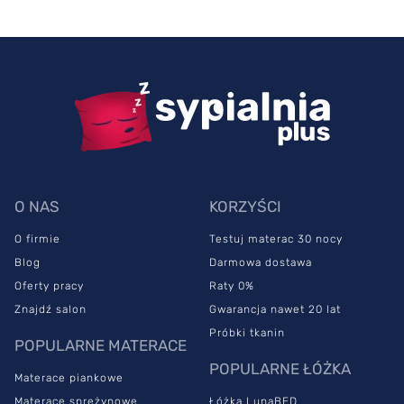
O NAS
KORZYŚCI
O firmie
Testuj materac 30 nocy
Blog
Darmowa dostawa
Oferty pracy
Raty 0%
Znajdź salon
Gwarancja nawet 20 lat
Próbki tkanin
POPULARNE MATERACE
POPULARNE ŁÓŻKA
Materace piankowe
Materace sprężynowe
Łóżka LunaBED