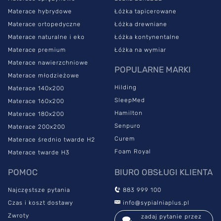
Materace hybrydowe
Łóżka tapicerowane
Materace ortopedyczne
Łóżka drewniane
Materace naturalne i eko
Łóżka kontynentalne
Materace premium
Łóżka na wymiar
Materace nawierzchniowe
POPULARNE MARKI
Materace młodzieżowe
Hilding
Materace 140x200
SleepMed
Materace 160x200
Hamilton
Materace 180x200
Senpuro
Materace 200x200
Curem
Materace średnio twarde H2
Foam Royal
Materace twarde H3
POMOC
BIURO OBSŁUGI KLIENTA
Najczęstsze pytania
883 999 100
Czas i koszt dostawy
info@sypialniaplus.pl
Zwroty
zadaj pytanie przez