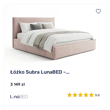
Łóżko Subra LunaBED -...
3 149 zł
5.0