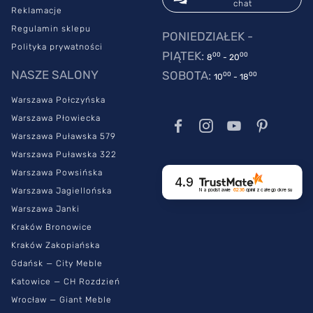
chat
Reklamacje
Regulamin sklepu
PONIEDZIAŁEK -
Polityka prywatności
PIĄTEK:
00
00
8
- 20
NASZE SALONY
SOBOTA:
00
00
10
- 18
Warszawa Połczyńska
Warszawa Płowiecka
Warszawa Puławska 579
Warszawa Puławska 322
Warszawa Powsińska
4.9
Warszawa Jagiellońska
Na podstawie
6236
opinii
z całego okresu
Warszawa Janki
Kraków Bronowice
Kraków Zakopiańska
Gdańsk — City Meble
Katowice — CH Rozdzień
Wrocław — Giant Meble