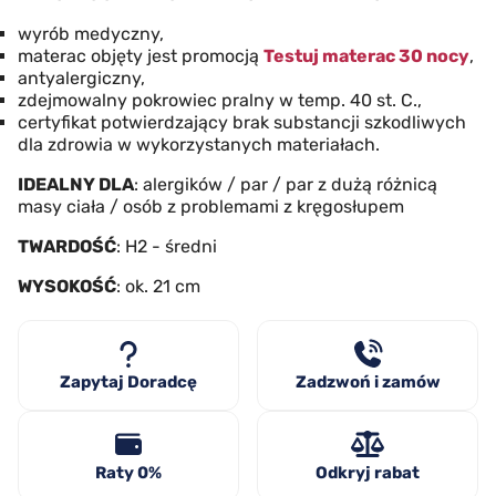
wyrób medyczny,
materac objęty jest promocją
Testuj materac 30 nocy
,
antyalergiczny,
zdejmowalny pokrowiec pralny w temp. 40 st. C.,
certyfikat potwierdzający brak substancji szkodliwych
dla zdrowia w wykorzystanych materiałach.
IDEALNY DLA
: alergików / par / par z dużą różnicą
masy ciała / osób z problemami z kręgosłupem
TWARDOŚĆ
: H2 - średni
WYSOKOŚĆ
: ok. 21 cm
Zapytaj Doradcę
Zadzwoń i zamów
Raty 0%
Odkryj rabat