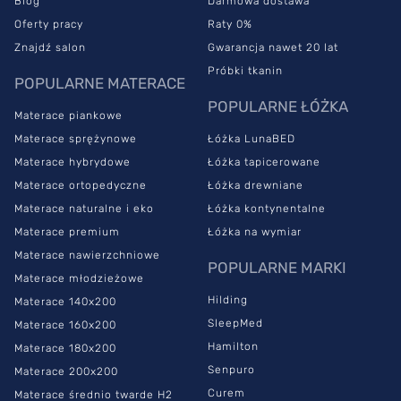
Blog
Darmowa dostawa
wyposażony w specjalną matę antypoślizgową, dlatego sprawdzi
się na łóżkach kontynentalnych. Dzianinę możesz prać w pralce
Oferty pracy
Raty 0%
w temperaturze 40°C bez obaw o zniszczenie. Pokrowiec ma
Znajdź salon
Gwarancja nawet 20 lat
zamek błyskawiczny, więc bez trudu zdejmiesz go z materaca.
Próbki tkanin
POPULARNE MATERACE
Materac średnio twardy
znajdzie zastosowanie na łóżku dla
POPULARNE ŁÓŻKA
pary.
Nie przenosi on drgań, dlatego poruszanie się jednej osoby
Materace piankowe
nie przeszkadza odpoczywać drugiej. Materac z pianki
Materace sprężynowe
Łóżka LunaBED
wysokoelastycznej sprawdzi się dla par, u których występuje
Materace hybrydowe
Łóżka tapicerowane
duża różnica wagi.
Materace ortopedyczne
Łóżka drewniane
Materac Royal MED PRESTIGE –
Materace naturalne i eko
Łóżka kontynentalne
dlaczego warto go wybrać?
Materace premium
Łóżka na wymiar
Materace nawierzchniowe
POPULARNE MARKI
Materace młodzieżowe
Materac średnio twardy
został wyposażony w przekładkę
Hilding
Materace 140x200
FeelDrought. Struktura elementu przypomina teflon. Przekładka
SleepMed
Materace 160x200
doskonale odprowadza wilgoć na boki, dzięki czemu zapobiega
Hamilton
Materace 180x200
rozwijaniu się bakterii, roztoczy i grzybów. Model MED PRESTIGE
doskonale sprawdzi się jako
materac antyalergiczny
, ponieważ
Senpuro
Materace 200x200
zapewni czystą powierzchnię do spania.
Curem
Materace średnio twarde H2