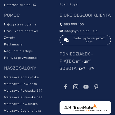
Foam Royal
Materace twarde H3
Materac Royal MED PRESTIGE dobrze podpiera wszystkie części
ciała. Nie wywołuje nacisku punktowego i zwrotnego, dlatego
POMOC
BIURO OBSŁUGI KLIENTA
gwarantuje prawidłowy przepływ krwi. Materac medyczny
sprawdzi się przy profilaktyce dyskopatii bioder. Model zapobiega
Najczęstsze pytania
883 999 100
przeciążeniu kręgosłupa. Sprawdzi się również dla osób, u
Czas i koszt dostawy
info@sypialniaplus.pl
których występuje duże ryzyko rozwoju odleżyn.
Zwroty
zadaj pytanie przez
chat
Reklamacje
Regulamin sklepu
PONIEDZIAŁEK -
Polityka prywatności
PIĄTEK:
00
00
8
- 20
NASZE SALONY
SOBOTA:
00
00
10
- 18
Warszawa Połczyńska
Warszawa Płowiecka
Warszawa Puławska 579
Warszawa Puławska 322
Warszawa Powsińska
4.9
Warszawa Jagiellońska
Na podstawie
6245
opinii
z całego okresu