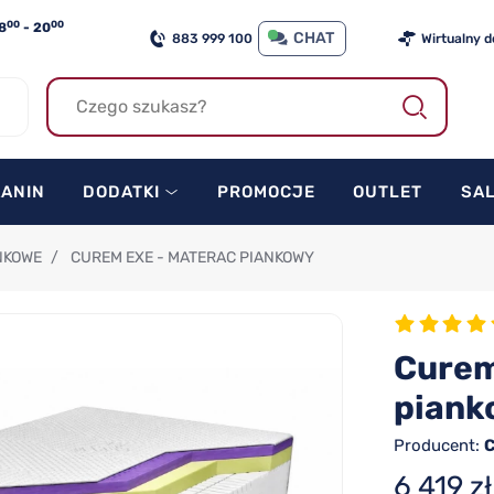
00
00
8
- 20
CHAT
883 999 100
Wirtualny 
KANIN
DODATKI
PROMOCJE
OUTLET
SA
NKOWE
/
CUREM EXE - MATERAC PIANKOWY
Curem
piank
Producent:
6 419 zł