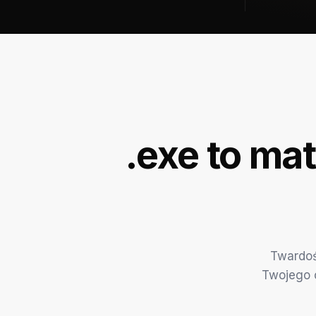
.exe to ma
Twardoś
Twojego c