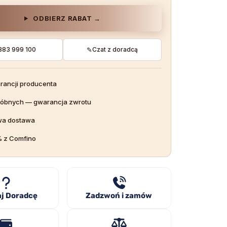
ODBIERZ RABAT →
883 999 100
✎
Czat z doradcą
rancji producenta
róbnych — gwarancja zwrotu
a dostawa
% z Comfino
j Doradcę
Zadzwoń i zamów