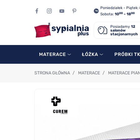
Poniedziałek - Piątek:
00
00
Sobota:
10
- 18
Posiadamy
12
salonów
stacjonarnych
MATERACE
ŁÓŻKA
PRÓBKI T
STRONA GŁÓWNA
/
MATERACE
/
MATERACE PIA