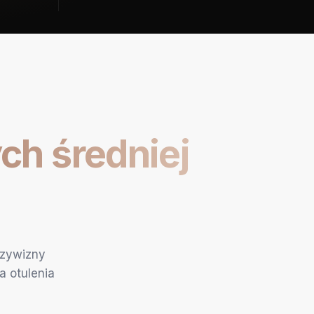
ch średniej
rzywizny
a otulenia