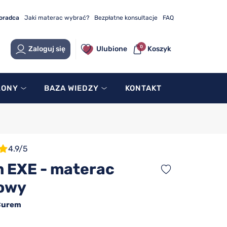
doradca
Jaki materac wybrać?
Bezpłatne konsultacje
FAQ
0
Zaloguj się
Ulubione
Koszyk
LONY
BAZA WIEDZY
KONTAKT
4.9/5
 EXE - materac
owy
Curem