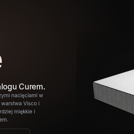
e
alogu Curem.
zymi nacięciami w
a warstwa Visco i
dziej miękkie i
rem.