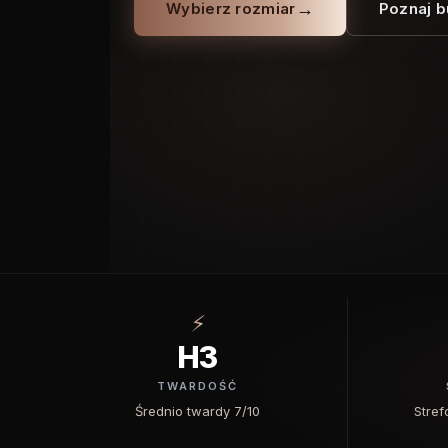
→
Wybierz rozmiar
Poznaj 
⚡
H3
TWARDOŚĆ
Średnio twardy 7/10
Stre