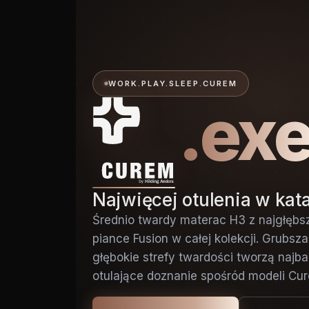
WORK.PLAY.SLEEP.CUREM
.ex
Najwięcej otulenia w kat
Średnio twardy materac H3 z najgłębs
piance Fusion w całej kolekcji. Grubsz
głębokie strefy twardości tworzą najbar
otulające doznanie spośród modeli Cu