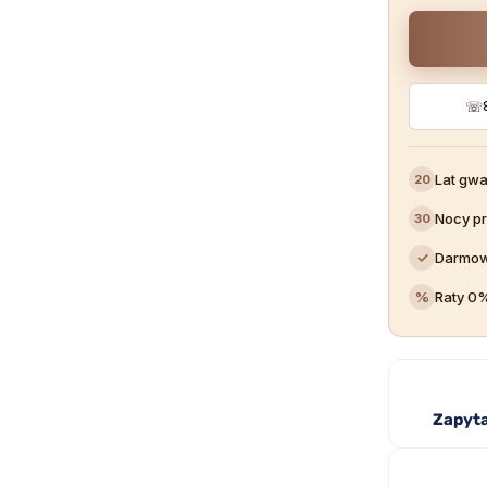
☏
Lat gwa
20
Nocy p
30
✓
Darmow
%
Raty 0
Zapyta