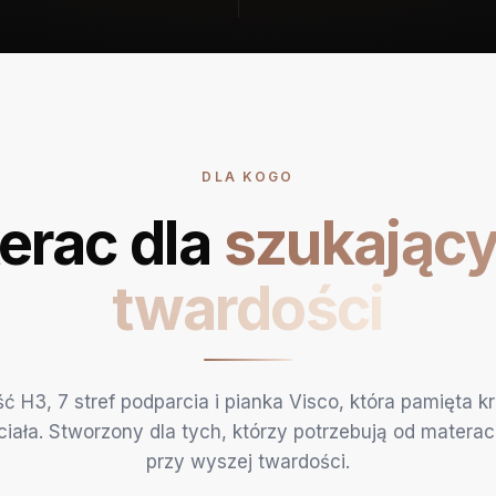
DLA KOGO
terac dla
szukający
twardości
ć H3, 7 stref podparcia i pianka Visco, która pamięta k
iała. Stworzony dla tych, którzy potrzebują od materac
przy wyszej twardości.