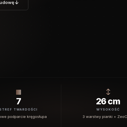
↓
budowę
▦
↕
7
26 cm
STREF TWARDOŚCI
WYSOKOŚĆ
fowe podparcie kręgosłupa
3 warstwy pianki + Zeo