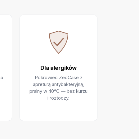
Dla alergików
na
Pokrowiec ZeoCase z
apreturą antybakteryjną,
pralny w 40°C — bez kurzu
i roztoczy.