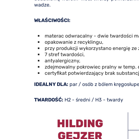
wadze.
WŁAŚCIWOŚCI:
materac odwracalny - dwie twardości m
opakowanie z recyklingu,
przy produkcji wykorzystano energię ze 
7 stref twardości,
antyalergiczny,
zdejmowalny pokrowiec pralny w temp. 60
certyfikat potwierdzający brak substanc
IDEALNY DLA:
par / osób z bólem kręgosłupe
TWARDOŚĆ:
H2 - średni / H3 - twardy