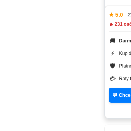
★ 5.0
2
🔥 231 os
🚚
Darm
⚡
Kup 
🛡️
Płat
💳
Raty
💬 Chce