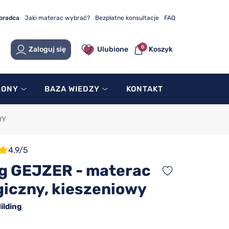
doradca
Jaki materac wybrać?
Bezpłatne konsultacje
FAQ
0
Zaloguj się
Ulubione
Koszyk
LONY
BAZA WIEDZY
KONTAKT
WY
4.9/5
ng GEJZER - materac
giczny, kieszeniowy
ilding