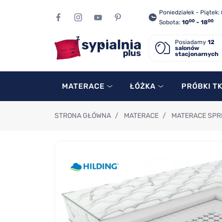
Poniedziałek - Piątek:
00
00
Sobota:
10
- 18
Posiadamy
12
salonów
stacjonarnych
MATERACE
ŁÓŻKA
PRÓBKI T
STRONA GŁÓWNA
/
MATERACE
/
MATERACE SP