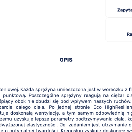
Zapyta
Ra
OPIS
niowej. Każda sprężyna umieszczona jest w woreczku z flize
punktową. Poszczególne sprężyny reagują na ciężar ciał
 śpiący obok nie obudzi się pod wpływem naszych ruchów.
rcie całego ciała. Po jednej stronie Eco HighResili
uje doskonałą wentylację, a tym samym odpowiednią higi
zemu uzyskuje lepsze parametry podtrzymywania ciała, kom
dwyższonej elastyczności. Jej zadaniem jest utrzymanie c
ię o optymalnej twardości. Kręgosłup zyskuje doskonałe w