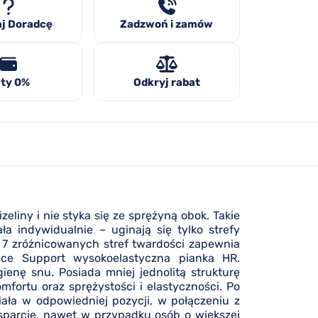
j Doradcę
Zadzwoń i zamów
ty 0%
Odkryj rabat
liny i nie styka się ze sprężyną obok. Takie
a indywidualnie – uginają się tylko strefy
 7 zróżnicowanych stref twardości zapewnia
ence Support wysokoelastyczna pianka HR.
enę snu. Posiada mniej jednolitą strukturę
fortu oraz sprężystości i elastyczności. Po
iała w odpowiedniej pozycji, w połączeniu z
sparcie, nawet w przypadku osób o większej