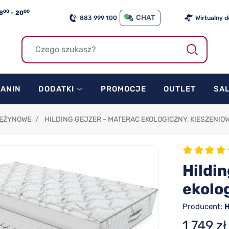
00
00
8
- 20
CHAT
883 999 100
Wirtualny 
KANIN
DODATKI
PROMOCJE
OUTLET
SA
RĘŻYNOWE
/
HILDING GEJZER - MATERAC EKOLOGICZNY, KIESZENIO
Hildi
ekolo
Producent:
H
1 749 zł