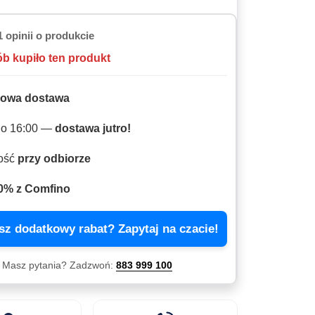
1 opinii o produkcie
ób kupiło ten produkt
owa dostawa
do 16:00 —
dostawa jutro!
ność
przy odbiorze
0% z Comfino
sz dodatkowy rabat? Zapytaj na czacie!
Masz pytania?
Zadzwoń:
883 999 100