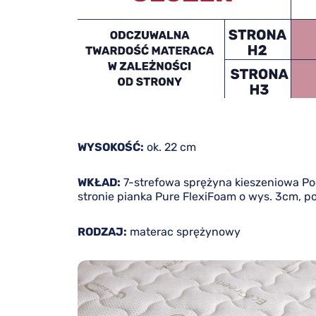
WYSOKOŚĆ:
ok. 22 cm
WKŁAD:
7-strefowa sprężyna kieszeniowa Pock
stronie pianka Pure FlexiFoam o wys. 3cm, po
RODZAJ:
materac sprężynowy