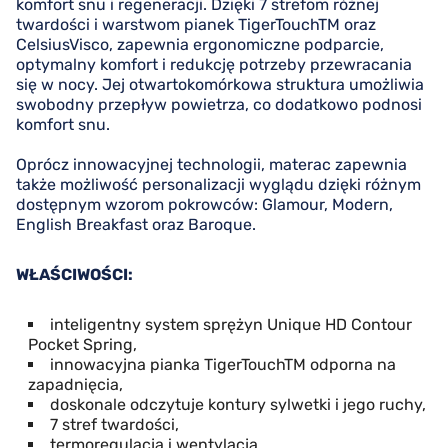
komfort snu i regeneracji. Dzięki 7 strefom różnej
twardości i warstwom pianek TigerTouchTM oraz
CelsiusVisco, zapewnia ergonomiczne podparcie,
optymalny komfort i redukcję potrzeby przewracania
się w nocy. Jej otwartokomórkowa struktura umożliwia
swobodny przepływ powietrza, co dodatkowo podnosi
komfort snu.
Oprócz innowacyjnej technologii, materac zapewnia
także możliwość personalizacji wyglądu dzięki różnym
dostępnym wzorom pokrowców: Glamour, Modern,
English Breakfast oraz Baroque.
WŁAŚCIWOŚCI:
inteligentny system sprężyn Unique HD Contour
Pocket Spring,
innowacyjna pianka TigerTouchTM odporna na
zapadnięcia,
doskonale odczytuje kontury sylwetki i jego ruchy,
7 stref twardości,
termoregulacja i wentylacja,