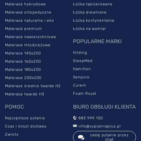
Materace hybrydowe
Łóżka tapicerowane
Materace ortopedyczne
Łóżka drewniane
Materace naturalne i eko
Łóżka kontynentalne
Materace premium
Łóżka na wymiar
Materace nawierzchniowe
POPULARNE MARKI
Materace młodzieżowe
Hilding
Materace 140x200
SleepMed
Materace 160x200
Hamilton
Materace 180x200
Senpuro
Materace 200x200
Curem
Materace średnio twarde H2
Foam Royal
Materace twarde H3
POMOC
BIURO OBSŁUGI KLIENTA
Najczęstsze pytania
883 999 100
Czas i koszt dostawy
info@sypialniaplus.pl
Zwroty
zadaj pytanie przez
chat