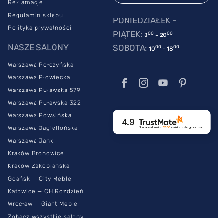
Reklamacje
Regulamin sklepu
PONIEDZIAŁEK -
Polityka prywatności
PIĄTEK:
00
00
8
- 20
NASZE SALONY
SOBOTA:
00
00
10
- 18
Warszawa Połczyńska
Warszawa Płowiecka
Warszawa Puławska 579
Warszawa Puławska 322
Warszawa Powsińska
4.9
Warszawa Jagiellońska
Na podstawie
6236
opinii
z całego okresu
Warszawa Janki
Kraków Bronowice
Kraków Zakopiańska
Gdańsk — City Meble
Katowice — CH Rozdzień
Wrocław — Giant Meble
Zobacz wszystkie salony