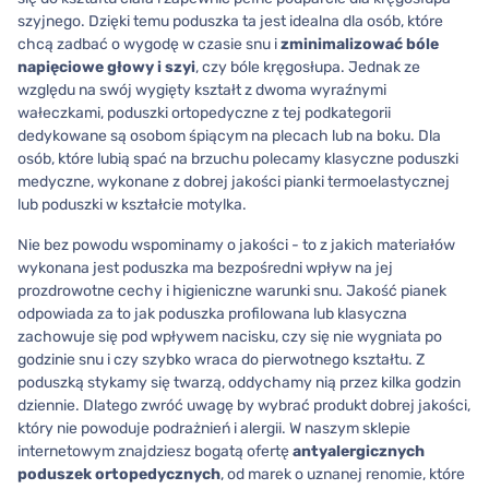
szyjnego. Dzięki temu poduszka ta jest idealna dla osób, które
chcą zadbać o wygodę w czasie snu i
zminimalizować bóle
napięciowe głowy i szyi
, czy bóle kręgosłupa. Jednak ze
względu na swój wygięty kształt z dwoma wyraźnymi
wałeczkami, poduszki ortopedyczne z tej podkategorii
dedykowane są osobom śpiącym na plecach lub na boku. Dla
osób, które lubią spać na brzuchu polecamy klasyczne poduszki
medyczne, wykonane z dobrej jakości pianki termoelastycznej
lub poduszki w kształcie motylka.
Nie bez powodu wspominamy o jakości - to z jakich materiałów
wykonana jest poduszka ma bezpośredni wpływ na jej
prozdrowotne cechy i higieniczne warunki snu. Jakość pianek
odpowiada za to jak poduszka profilowana lub klasyczna
zachowuje się pod wpływem nacisku, czy się nie wygniata po
godzinie snu i czy szybko wraca do pierwotnego kształtu. Z
poduszką stykamy się twarzą, oddychamy nią przez kilka godzin
dziennie. Dlatego zwróć uwagę by wybrać produkt dobrej jakości,
który nie powoduje podrażnień i alergii. W naszym sklepie
internetowym znajdziesz bogatą ofertę
antyalergicznych
poduszek ortopedycznych
, od marek o uznanej renomie, które