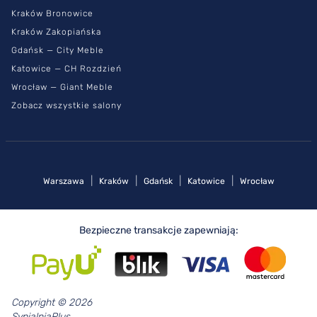
Kraków Bronowice
Kraków Zakopiańska
Gdańsk — City Meble
Katowice — CH Rozdzień
Wrocław — Giant Meble
Zobacz wszystkie salony
|
|
|
|
Warszawa
Kraków
Gdańsk
Katowice
Wrocław
Bezpieczne transakcje zapewniają:
Copyright © 2026
SypialniaPlus