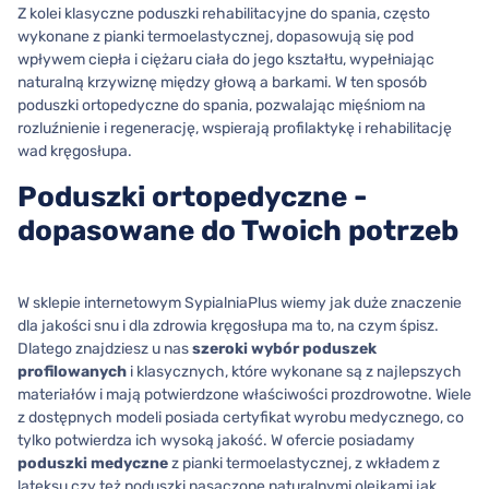
Z kolei klasyczne poduszki rehabilitacyjne do spania, często
wykonane z pianki termoelastycznej, dopasowują się pod
wpływem ciepła i ciężaru ciała do jego kształtu, wypełniając
naturalną krzywiznę między głową a barkami. W ten sposób
poduszki ortopedyczne do spania, pozwalając mięśniom na
rozluźnienie i regenerację, wspierają profilaktykę i rehabilitację
wad kręgosłupa.
Poduszki ortopedyczne -
dopasowane do Twoich potrzeb
W sklepie internetowym SypialniaPlus wiemy jak duże znaczenie
dla jakości snu i dla zdrowia kręgosłupa ma to, na czym śpisz.
Dlatego znajdziesz u nas
szeroki wybór poduszek
profilowanych
i klasycznych, które wykonane są z najlepszych
materiałów i mają potwierdzone właściwości prozdrowotne. Wiele
z dostępnych modeli posiada certyfikat wyrobu medycznego, co
tylko potwierdza ich wysoką jakość. W ofercie posiadamy
poduszki medyczne
z pianki termoelastycznej, z wkładem z
lateksu czy też poduszki nasączone naturalnymi olejkami jak