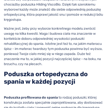
chociażby poduszka Hilding ViscoBio. Dzięki tak szerokiemu
wyborowi każdy może znaleźć dla siebie odpowiednią poduszkę
ortopedyczną, która poprawi jakość snu i pomoże w redukcji bólu
kręgosłupa.
Ważne jest, żeby przy wyborze konkretnego modelu zwrócić
uwagę na kilka kwestii. Waga i budowa ciała ma znaczenie w
kontekście doboru odpowiedniej wysokości poduszki
rehabilitacyjnej do spania. Istotne jest też to, na jakim materacu
śpisz - im materac twardszy tym poduszka powinna być wyższa,
ponieważ Twoje ciało mniej się w niego zapada. Duże też
znaczenie ma to, w jakiej pozycji najczęściej śpisz - na boku, na
brzuchu, czy na plecach.
Poduszka ortopedyczna do
spania w każdej pozycji
Poduszka profilowana do spania
to rodzaj poduszki, której
konstrukcja została specjalnie zaprojektowana, aby dostosować
się do kształtu ciała i zapewnić pełne podparcie dla kręgosłupa