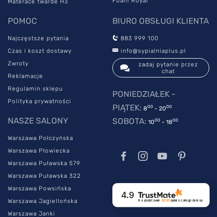
Foam Royal
Materace twarde H3
POMOC
BIURO OBSŁUGI KLIENTA
Najczęstsze pytania
883 999 100
Czas i koszt dostawy
info@sypialniaplus.pl
Zwroty
zadaj pytanie przez
chat
Reklamacje
Regulamin sklepu
PONIEDZIAŁEK -
Polityka prywatności
PIĄTEK:
00
00
8
- 20
NASZE SALONY
SOBOTA:
00
00
10
- 18
Warszawa Połczyńska
Warszawa Płowiecka
Warszawa Puławska 579
Warszawa Puławska 322
Warszawa Powsińska
4.9
Warszawa Jagiellońska
Na podstawie
6236
opinii
z całego okresu
Warszawa Janki