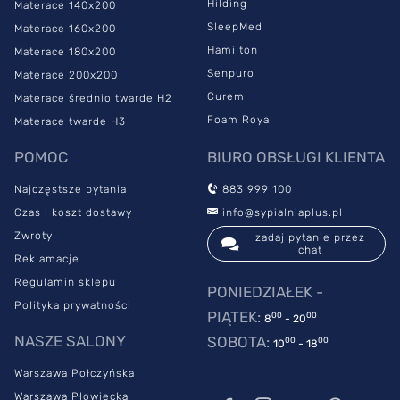
Hilding
Materace 140x200
SleepMed
Materace 160x200
Hamilton
Materace 180x200
Senpuro
Materace 200x200
Curem
Materace średnio twarde H2
Foam Royal
Materace twarde H3
POMOC
BIURO OBSŁUGI KLIENTA
Najczęstsze pytania
883 999 100
Czas i koszt dostawy
info@sypialniaplus.pl
Zwroty
zadaj pytanie przez
chat
Reklamacje
Regulamin sklepu
PONIEDZIAŁEK -
Polityka prywatności
PIĄTEK:
00
00
8
- 20
NASZE SALONY
SOBOTA:
00
00
10
- 18
Warszawa Połczyńska
Warszawa Płowiecka