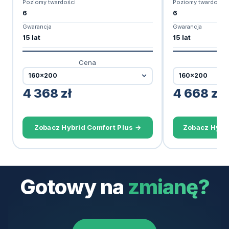
Poziomy twardości
Poziomy twardości
6
6
Gwarancja
Gwarancja
15 lat
15 lat
Cena
4 368
zł
4 668
zł
Zobacz Hybrid Comfort Plus →
Zobacz Hybr
Gotowy na
zmianę?