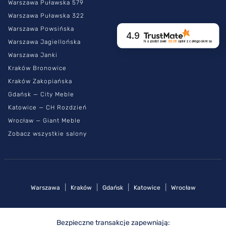
Warszawa Puławska 579
Warszawa Puławska 322
Warszawa Powsińska
4.9
Warszawa Jagiellońska
Na podstawie
6228
opinii
z całego okresu
Warszawa Janki
Kraków Bronowice
Kraków Zakopiańska
Gdańsk — City Meble
Katowice — CH Rozdzień
Wrocław — Giant Meble
Zobacz wszystkie salony
|
|
|
|
Warszawa
Kraków
Gdańsk
Katowice
Wrocław
Bezpieczne transakcje zapewniają: