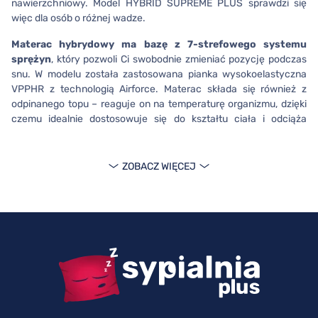
nawierzchniowy. Model HYBRID SUPREME PLUS sprawdzi się
więc dla osób o różnej wadze.
Materac hybrydowy ma bazę z
7-strefowego systemu
sprężyn
, który pozwoli Ci swobodnie zmieniać pozycję podczas
snu. W modelu została zastosowana pianka wysokoelastyczna
VPPHR z technologią Airforce. Materac składa się również z
odpinanego topu – reaguje on na temperaturę organizmu, dzięki
czemu idealnie dostosowuje się do kształtu ciała i odciąża
kręgosłup.
Materac SleepMed HYBRID SUPREME PLUS jest dostępny w
ZOBACZ WIĘCEJ
rozmiarach
: 80x200, 90x200, 100x200, 120x200, 140x200,
160x200, 180x200 cm. Dzięki temu możesz wybrać model do
pojedynczego lub podwójnego łóżka.
SleepMed HYBRID SUPREME
PLUS – śpij wygodnie!
Materac hybrydowy
pozwoli Ci swobodnie zmieniać twardość