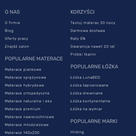
powierzchni do spania. Z modelu możesz odpiąć top, który
sprawdzi się jako nawierzchniowy materac do niewygodnej,
O NAS
KORZYŚCI
rozkładanej kanapy.
O firmie
Testuj materac 30 nocy
Materac termoelastyczny jest odwracalny
. Pozwala na
samodzielne dopasowanie twardości – umożliwiają to pianki,
Blog
Darmowa dostawa
które można układać w dowolnej kolejności, w zależności od tego,
Oferty pracy
Raty 0%
jaki efekt chcemy osiągnąć. Dzięki zmianie stron przedłużysz
Znajdź salon
Gwarancja nawet 20 lat
żywotność modelu HYBRID SUPREME PLUS. Materac został
Próbki tkanin
wyposażony w pokrowiec, który z łatwością utrzymasz w
POPULARNE MATERACE
czystości. Możesz wyprać go w temperaturze do 60°C – dzięki
POPULARNE ŁÓŻKA
temu pozostanie czysty i zachowa swoje właściwości.
Materace piankowe
Materace sprężynowe
Łóżka LunaBED
Model ma 7 stref twardości,
dlatego dobrze dopasowuje się do
Materace hybrydowe
Łóżka tapicerowane
anatomicznej budowy człowieka. Materac podpiera ciało
punktowo. Ugina się wyłącznie w miejscach, na które
Materace ortopedyczne
Łóżka drewniane
wywoływany jest nacisk.
Materace naturalne i eko
Łóżka kontynentalne
Materace premium
Łóżka na wymiar
Materac HYBRID SUPREME
Materace nawierzchniowe
PLUS – co zyskasz?
POPULARNE MARKI
Materace młodzieżowe
Hilding
Materace 140x200