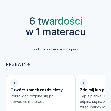
6 twardości
w 1 materacu
Jak to zrobić — rozwiń opis
Materac SleepMed Supreme Plus ma najgrubszy w
PRZEWIŃ
serii odpinany top Termo z 6 cm pianki Celsius®
Waterlily®. Dzięki temu dostajesz sześć poziomów
twardości w jednym materacu — zdejmujesz top,
1
2
zmieniasz układ pianek, masz inne odczucie snu.
Otwórz zamek rozdzielczy
Zdejmij lub prz
Konfigurację możesz zmieniać dowolnie wiele razy,
Pokrowiec rozpina się po
Top z pianką Celsi
w zależności od preferencji, wagi czy stanu
obwodzie materaca.
odpina się na za
zdrowia.
zdjąć całkowicie 