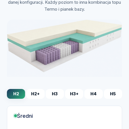
Zobacz jak to zrobić
danej konfiguracji. Każdy poziom to inna kombinacja topu
Termo i pianek bazy.
H2
H2+
H3
H3+
H4
H5
Średni