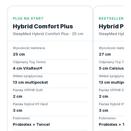
PLUS NA START
BESTSELLER SER
Hybrid Comfort Plus
Hybrid Pr
SleepMed Hybrid Comfort Plus · 25 cm
SleepMed Hybrid 
Wysokość materaca
Wysokość materaca
25 cm
27 cm
Odpinany Top Termo
Odpinany Top Term
4 cm VitaRest®
5 cm Celsius® W
Wkład sprężynowy
Wkład sprężynowy
13 cm multipocket
13 cm multipock
Pianka VPPHR Soft
Pianka VPPHR Soft
2 cm
2 cm
Pianka Hybrid HY Hard
Pianka Hybrid HY Ha
3 cm
3 cm
Pokrowiec
Pokrowiec
Probiotex + Tencel
Probiotex + Ten