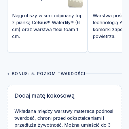
Najgrubszy w serii odpinany top
Warstwa pośredn
z pianką Celsius® Waterlily® (6
technologią Airf
cm) oraz warstwą flexi foam 1
komórki zapewni
cm.
powietrza.
+ BONUS: 5. POZIOM TWARDOŚCI
Dodaj matę kokosową
Wkładana między warstwy materaca podnosi
twardość, chroni przed odkształceniami i
przedłuża żywotność. Można umieścić do 3