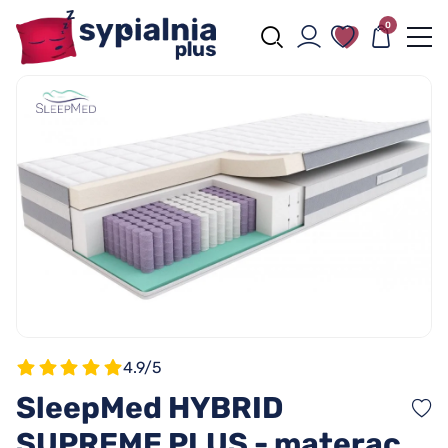
0
4.9/5
SleepMed HYBRID
SUPREME PLUS - materac