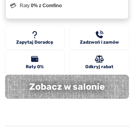
💳
Raty
0% z Comfino
Zapytaj Doradcę
Zadzwoń i zamów
Raty 0%
Odkryj rabat
Zobacz w salonie