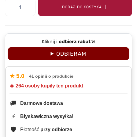
DODAJ DO KOSZYKA
Kliknij i
odbierz rabat %
ODBIERAM
★ 5.0
41 opinii o produkcie
🔥 264 osoby kupiły ten produkt
🚚
Darmowa dostawa
⚡
Błyskawiczna wysyłka!
🛡️
Płatność
przy odbiorze