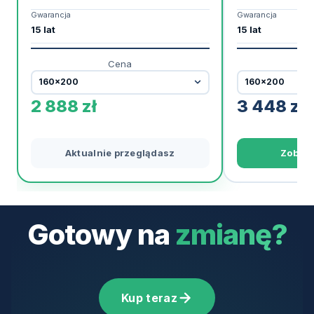
Gwarancja
Gwarancja
15 lat
15 lat
Cena
2 888
zł
3 448
zł
Aktualnie przeglądasz
Zobac
Gotowy na
zmianę?
Kup teraz