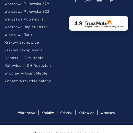
Warszawa Puławska 579
Warszawa Puławska 322
Warszawa Powsińska
4.9
Warszawa Jagiellońska
Na podstawie
6261
opinii
z całego okresu
Warszawa Janki
Kraków Bronowice
Kraków Zakopiańska
Gdańsk — City Meble
Katowice — CH Rozdzień
Wrocław — Giant Meble
Zobacz wszystkie salony
|
|
|
|
Warszawa
Kraków
Gdańsk
Katowice
Wrocław