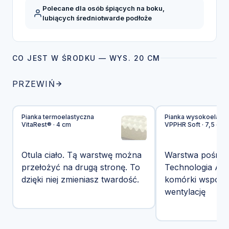
Polecane dla osób śpiących na boku,
lubiących średniotwarde podłoże
CO JEST W ŚRODKU — WYS. 20 CM
PRZEWIŃ
Pianka termoelastyczna
Pianka wysokoelasty
VitaRest® · 4 cm
VPPHR Soft · 7,5 cm
Otula ciało. Tą warstwę można
Warstwa pośredn
przełożyć na drugą stronę. To
Technologia Airf
dzięki niej zmieniasz twardość.
komórki wspoma
wentylację