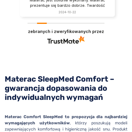
Materac jest solidnie wykonany. Materac
prezentuje się bardzo dobrze. Twardość
materaca odpowiada mojej wadze.
2024-10-22
Serdecznie
polecam
. Wyspany klient.
zebranych i zweryfikowanych przez
Materac SleepMed Comfort –
gwarancja dopasowania do
indywidualnych wymagań
Materac Comfort SleepMed
to propozycja dla najbardziej
wymagających użytkowników
, którzy poszukują modeli
zapewniających komfortową i higieniczną jakość snu. Produkt