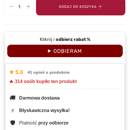
DODAJ DO KOSZYKA
Kliknij i
odbierz rabat %
ODBIERAM
★ 5.0
41 opinii o produkcie
🔥 314 osób kupiło ten produkt
🚚
Darmowa dostawa
⚡
Błyskawiczna wysyłka!
🛡️
Płatność
przy odbiorze