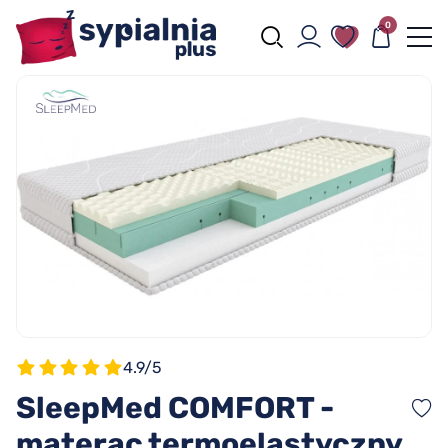
0
4.9/5
SleepMed COMFORT -
materac termoelastyczny,