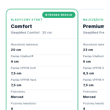
WYBRANA WERSJA
KLASYCZNY START
NAJCZĘŚCIEJ W
Comfort
Premium
SleepMed Comfort · 20 cm
SleepMed Premiu
Wysokość materaca
Wysokość materaca
20 cm
23 cm
Pianka VitaRest®
Pianka VitaRest®
4 cm
6 cm
Pianka VPPHR Soft
Pianka VPPHR Soft
7,5 cm
8,5 cm
Pianka VPPHR Hard
Pianka VPPHR Hard
7,5 cm
7,5 cm
Pokrowiec
Pokrowiec
Merced
Merced
Poziomy twardości
Poziomy twardości
4
4