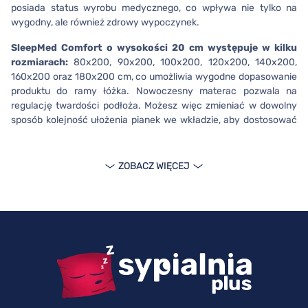
posiada status wyrobu medycznego, co wpływa nie tylko na
wygodny, ale również zdrowy wypoczynek.
SleepMed Comfort o wysokości 20 cm występuje w kilku
rozmiarach:
80x200, 90x200, 100x200, 120x200, 140x200,
160x200 oraz 180x200 cm, co umożliwia wygodne dopasowanie
produktu do ramy łóżka. Nowoczesny materac pozwala na
regulację twardości podłoża. Możesz więc zmieniać w dowolny
sposób kolejność ułożenia pianek we wkładzie, aby dostosować
miękkość materaca do indywidualnych potrzeb.
Materac Comfort dla najbardziej
ZOBACZ WIĘCEJ
wymagających
Materac medyczny to idealna propozycja dla osób
poszukujących najlepszej jakości produktu. Dzięki swojej
konstrukcji i zastosowaniu nowoczesnych rozwiązań stanowi on
świetny wybór dla osób o niższej i wyższej wadze, a także
dla par.