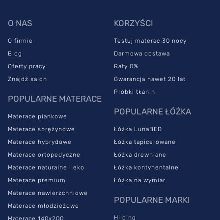
Wysoka oddychalność wkładu sprawia, że nadaje się również dla
alergików oraz tych, którzy pocą się podczas snu. Stabilne
O NAS
KORZYŚCI
podparcie tułowia powoduje natomiast, że materac znajdzie
zastosowanie w sypialni cierpiących na bóle kręgosłupa.
O firmie
Testuj materac 30 nocy
Materac SleepMed Comfort składa się z kilku warstw wysokiej
Blog
Darmowa dostawa
jakości pianek. Wierzchnia warstwa to profilowana,
7-
Oferty pracy
Raty 0%
strefowa pianka termoelastyczna
VitaRest o wysokości 4 cm,
Znajdź salon
Gwarancja nawet 20 lat
odpowiadająca za przyjemne uczucie otulenia. Pianka
Próbki tkanin
termoelastyczna pod wpływem nacisku i temperatury z łatwością
POPULARNE MATERACE
dopasowuje się do kształtu ciała.
POPULARNE ŁÓŻKA
Materace piankowe
Dwie warstwy pianek wysokoelastycznych VPPHR Hard i Soft o
Materace sprężynowe
Łóżka LunaBED
wysokości 7,5 cm każda, wspartych przez technologię Airforce,
Materace hybrydowe
Łóżka tapicerowane
zapewniają odpowiednią przewiewność wkładu, co przekłada się
na higienę korzystania z produktu. Dzięki temu
materac
Materace ortopedyczne
Łóżka drewniane
medyczny
niweluje ryzyko rozwoju roztoczy i grzybów.
Materace naturalne i eko
Łóżka kontynentalne
Materace premium
Łóżka na wymiar
Certyfikat Oeko-Tex i AEH
Materace nawierzchniowe
POPULARNE MARKI
Materace młodzieżowe
Wysoką jakość i bezpieczeństwo materaca SleepMed
Hilding
Materace 140x200