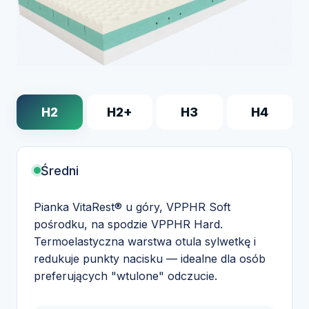
H2
H2+
H3
H4
Średni
Pianka VitaRest® u góry, VPPHR Soft
pośrodku, na spodzie VPPHR Hard.
Termoelastyczna warstwa otula sylwetkę i
redukuje punkty nacisku — idealne dla osób
preferujących "wtulone" odczucie.