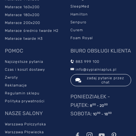
Comfort potwierdza certyfikat jakości Szwajcarskiego Instytutu
SleepMed
Materace 160x200
AEH. Został on uzyskany w efekcie pozytywnie zdanych testów
Hamilton
Materace 180x200
przeprowadzonych przez Laboratorium Sleep-Lab,
Senpuro
Materace 200x200
współpracujące z renomowaną instytucją.
Curem
Materace średnio twarde H2
SleepMed Comfort jest ubrany w antyalergiczny pokrowiec
Foam Royal
Materace twarde H3
Merced
uszyty ze specjalnej tkaniny Oeko Tex o strukturze
zapewniającej odczucie subtelnego masażu na skórze. Materiał
POMOC
BIURO OBSŁUGI KLIENTA
ten jest wolny od substancji szkodliwych i alergennych, a jego
jakość poświadcza Certyfikat Oeko-Tex. Zamek rozdzielczy
Najczęstsze pytania
883 999 100
umożliwia łatwe ściągnięcie i założenie pokrowca. Produkt można
Czas i koszt dostawy
info@sypialniaplus.pl
prać w pralce w temperaturze do 60˚C.
Zwroty
zadaj pytanie przez
chat
Reklamacje
Regulamin sklepu
PONIEDZIAŁEK -
Polityka prywatności
PIĄTEK:
00
00
8
- 20
NASZE SALONY
SOBOTA:
00
00
10
- 18
Warszawa Połczyńska
Warszawa Płowiecka