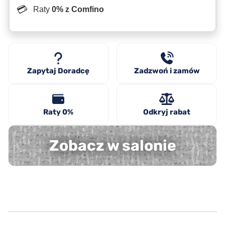
💳
Raty
0% z Comfino
Zapytaj Doradcę
Zadzwoń i zamów
Raty 0%
Odkryj rabat
Zobacz w salonie