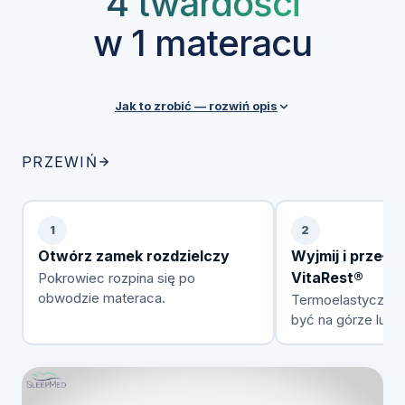
4 twardości
w 1 materacu
Jak to zrobić — rozwiń opis
Każdy materac SleepMed posiada zdejmowalny
PRZEWIŃ
pokrowiec z zamkiem rozdzielczym, który ułatwia
przekładanie pianki VitaRest® między warstwami.
Przez cały okres użytkowania możesz swobodnie
1
2
zmieniać konfigurację w zależności od preferencji,
Otwórz zamek rozdzielczy
Wyjmij i przełóż
wagi czy stanu zdrowia.
VitaRest®
Pokrowiec rozpina się po
obwodzie materaca.
Termoelastyczna
być na górze lub 