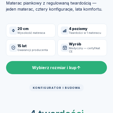
Materac piankowy z regulowaną twardością —
jeden materac, cztery konfiguracje, lata komfortu.
20 cm
4 poziomy
Wysokość materaca
Twardości w 1 materacu
Wyrób
15 lat
Medyczny — certyfikat
Gwarancji producenta
CE
Wybierz rozmiar i kup
KONFIGURATOR I BUDOWA