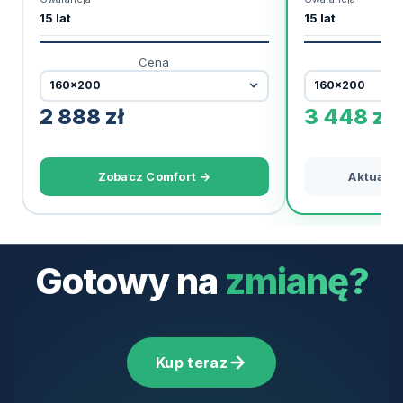
15 lat
15 lat
Cena
2 888
zł
3 448
zł
Zobacz Comfort →
Aktualni
Gotowy na
zmianę?
Kup teraz