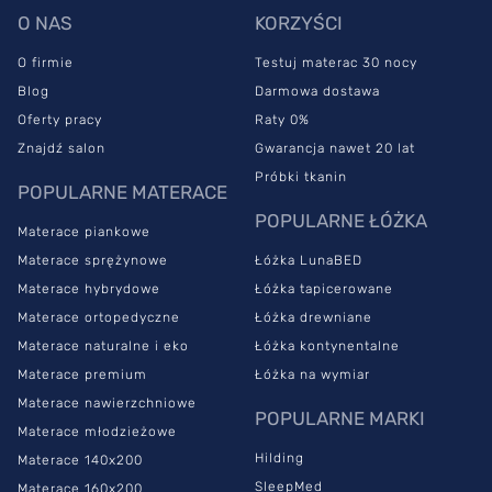
Pianka termoelastyczna sprawia, że
materac ma
O NAS
KORZYŚCI
właściwości ortopedyczne.
Znajdzie więc zastosowanie u
O firmie
Testuj materac 30 nocy
osób, które zmagają się z bólem pleców i karku. Model zapobiega
powstawaniu i pogłębianiu się dysfunkcji kręgosłupa, a
Blog
Darmowa dostawa
dodatkowo ma właściwości przeciwodleżynowe.
Oferty pracy
Raty 0%
Znajdź salon
Gwarancja nawet 20 lat
SleepMed Premium sprawdzi się niezależnie od tego, jaką pozycję
snu lubisz najbardziej. Dopasuje się do Twojej wagi i ułożenia
Próbki tkanin
POPULARNE MATERACE
ciała i co ważne, zapewni swobodny przepływ krwi.
POPULARNE ŁÓŻKA
Materace piankowe
Materac ortopedyczny
Materace sprężynowe
Łóżka LunaBED
SleepMed – dlaczego warto go
Materace hybrydowe
Łóżka tapicerowane
wybrać?
Materace ortopedyczne
Łóżka drewniane
Materace naturalne i eko
Łóżka kontynentalne
Materace premium
Łóżka na wymiar
Materac termoelastyczny jest łatwy do utrzymania w czystości, a
Materace nawierzchniowe
jego warstwy zostały skomponowane w taki sposób, żeby
POPULARNE MARKI
zapewniać optymalną wentylację i odprowadzanie wilgoci – to
Materace młodzieżowe
zasługa technologii Airforce. Dzięki temu we wnętrzu modelu nie
Hilding
Materace 140x200
gromadzą się kurz i mikroorganizmy.
Certyfikat Oeko-Tex
SleepMed
Materace 160x200