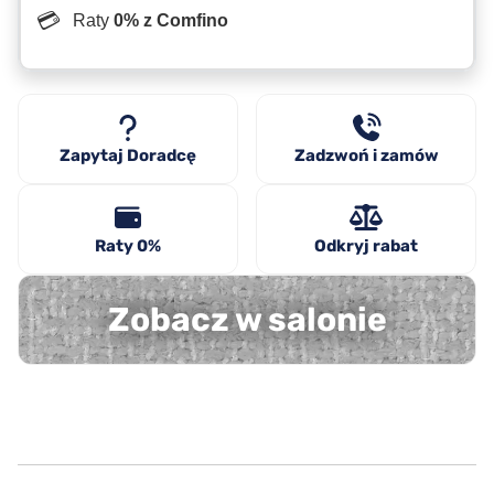
💳
Raty
0% z Comfino
Zapytaj Doradcę
Zadzwoń i zamów
Raty 0%
Odkryj rabat
Zobacz w salonie