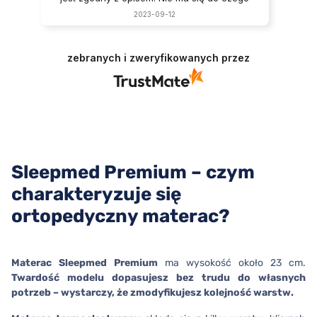
przyczepić. Super materac. Bardzo dobrze
2023-09-12
zapakowany do transportu. Podoba mi się
to, że materac posiada dwie twardości.
Materac jest
rewelacyjny
.
zebranych i zweryfikowanych przez
Sleepmed Premium – czym
charakteryzuje się
ortopedyczny materac?
Materac Sleepmed Premium
ma wysokość około 23 cm.
Twardość modelu dopasujesz bez trudu do własnych
potrzeb – wystarczy, że zmodyfikujesz kolejność warstw.