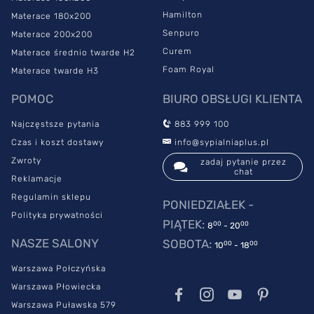
potwierdza, że materac jest idealnie dostosowany do
Hamilton
Materace 180x200
potrzeb alergików.
Senpuro
Materace 200x200
Materac ortopedyczny
ma wierzchnią warstwę z pianki
Curem
Materace średnio twarde H2
VitaRest, która zapewnia odpowiednie podparcie między innymi
Foam Royal
Materace twarde H3
wszystkim odcinkom kręgosłupa. Pianka termoelastyczna z
7
strefami twardości
odciąża ciało i zapobiega uciskom, a
POMOC
BIURO OBSŁUGI KLIENTA
dodatkowo jest odporna na uszkodzenia, wynikające z
codziennej eksploatacji. Dzięki temu masz pewność, że materac
Najczęstsze pytania
883 999 100
posłuży Ci przez wiele lat.
Czas i koszt dostawy
info@sypialniaplus.pl
Na komfort użytkowania modelu wpływa również pokrowiec,
Zwroty
zadaj pytanie przez
chat
który został uszyty ze specjalnej tkaniny. Dzięki odpowiedniej
Reklamacje
strukturze zapewnia uczucie delikatnego masażu.
Regulamin sklepu
PONIEDZIAŁEK -
Polityka prywatności
PIĄTEK:
00
00
8
- 20
NASZE SALONY
SOBOTA:
00
00
10
- 18
Warszawa Połczyńska
Warszawa Płowiecka
Warszawa Puławska 579