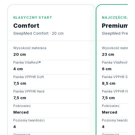
KLASYCZNY START
NAJCZĘŚCIEJ W
Comfort
Premium
SleepMed Comfort · 20 cm
SleepMed Premiu
Wysokość materaca
Wysokość materaca
20 cm
23 cm
Pianka VitaRest®
Pianka VitaRest®
4 cm
6 cm
Pianka VPPHR Soft
Pianka VPPHR Soft
7,5 cm
8,5 cm
Pianka VPPHR Hard
Pianka VPPHR Hard
7,5 cm
7,5 cm
Pokrowiec
Pokrowiec
Merced
Merced
Poziomy twardości
Poziomy twardości
4
4
Gwarancja
Gwarancja