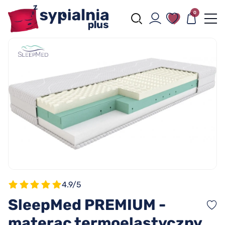
0
4.9/5
SleepMed PREMIUM -
materac termoelastyczny,