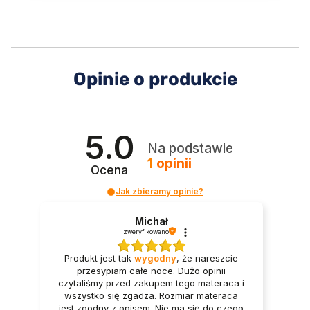
Opinie o produkcie
5.0
Na podstawie
1
opinii
Ocena
Jak zbieramy opinie?
Michał
zweryfikowano
Produkt jest tak
wygodny
, że nareszcie
przesypiam całe noce. Dużo opinii
czytaliśmy przed zakupem tego materaca i
wszystko się zgadza. Rozmiar materaca
jest zgodny z opisem. Nie ma się do czego