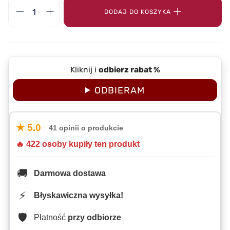
DODAJ DO KOSZYKA
Kliknij i
odbierz rabat %
ODBIERAM
★ 5.0
41 opinii o produkcie
🔥 422 osoby kupiły ten produkt
🚚
Darmowa dostawa
⚡
Błyskawiczna wysyłka!
🛡️
Płatność
przy odbiorze