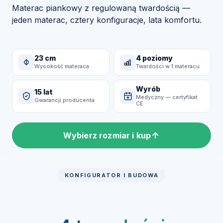
Materac piankowy z regulowaną twardością —
jeden materac, cztery konfiguracje, lata komfortu.
23 cm
4 poziomy
Wysokość materaca
Twardości w 1 materacu
Wyrób
15 lat
Medyczny — certyfikat
Gwarancji producenta
CE
Wybierz rozmiar i kup
KONFIGURATOR I BUDOWA