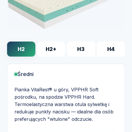
H2
H2+
H3
H4
Średni
Pianka VitaRest® u góry, VPPHR Soft
pośrodku, na spodzie VPPHR Hard.
Termoelastyczna warstwa otula sylwetkę i
redukuje punkty nacisku — idealne dla osób
preferujących "wtulone" odczucie.