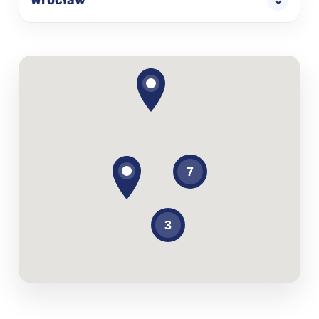
Wrocław
⌄