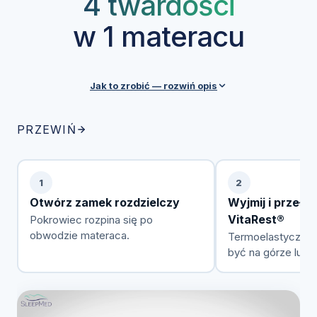
4 twardości
w 1 materacu
Jak to zrobić — rozwiń opis
Każdy materac SleepMed posiada zdejmowalny
PRZEWIŃ
pokrowiec z zamkiem rozdzielczym, który ułatwia
przekładanie pianki VitaRest® między warstwami.
Przez cały okres użytkowania możesz swobodnie
1
2
zmieniać konfigurację w zależności od preferencji,
Otwórz zamek rozdzielczy
Wyjmij i przełóż
wagi czy stanu zdrowia.
VitaRest®
Pokrowiec rozpina się po
obwodzie materaca.
Termoelastyczna
być na górze lub 