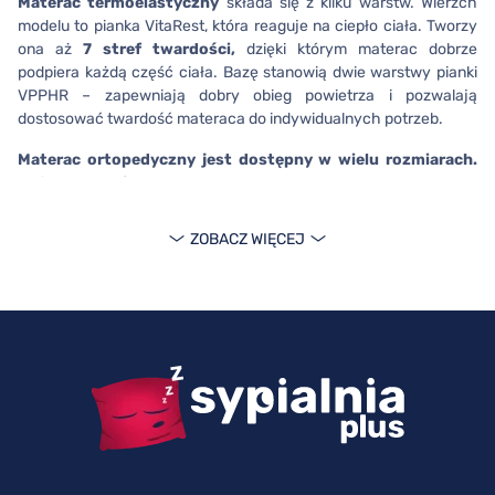
Materac termoelastyczny
składa się z kilku warstw. Wierzch
modelu to pianka VitaRest, która reaguje na ciepło ciała. Tworzy
ona aż
7 stref twardości,
dzięki którym materac dobrze
podpiera każdą część ciała. Bazę stanowią dwie warstwy pianki
VPPHR – zapewniają dobry obieg powietrza i pozwalają
dostosować twardość materaca do indywidualnych potrzeb.
Materac ortopedyczny
jest dostępny w wielu rozmiarach.
Możesz wybrać: 80x200, 90x200, 100x200, 120x200, 140x200,
160x200 lub 180x200 cm. Model otrzymał certyfikat Oeko-Tex,
dlatego masz pewność, że jest odpowiedni dla alergików.
ZOBACZ WIĘCEJ
Materac SleepMed Premium –
dowiedz się o nim więcej
SleepMed Premium został zabezpieczony przy pomocy
pokrowca Merced,
który zapewnia właściwą cyrkulację
powietrza. Bez trudu zadbasz o jego czystość. Pokrowiec został
bowiem wyposażony w zamek rozdzielczy, który pozwoli Ci
sprawnie zdjąć materiał i uprać go w temperaturze nawet w 60°C.