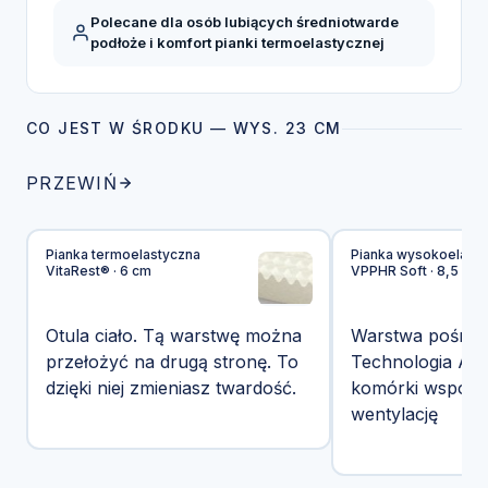
Polecane dla osób lubiących średniotwarde
podłoże i komfort pianki termoelastycznej
CO JEST W ŚRODKU — WYS. 23 CM
PRZEWIŃ
Pianka termoelastyczna
Pianka wysokoelasty
VitaRest® · 6 cm
VPPHR Soft · 8,5 cm
Otula ciało. Tą warstwę można
Warstwa pośredn
przełożyć na drugą stronę. To
Technologia Airf
dzięki niej zmieniasz twardość.
komórki wspoma
wentylację