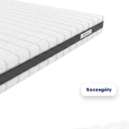
Pralny w 60°C
Zwalcza alergeny
Przyjemny w dotyku
Szczegóły
Tencel