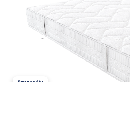
Pralny w 60°C
Antyalergiczny
Dobrze odprowadza wilgoć
Szczegóły