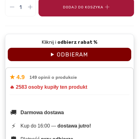
DODAJ DO KOSZYKA
Kliknij i
odbierz rabat %
ODBIERAM
★ 4.9
149 opinii o produkcie
🔥 2583 osoby kupiły ten produkt
🚚
Darmowa dostawa
⚡
Kup do 16:00 —
dostawa jutro!