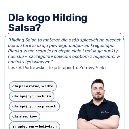
Dla kogo Hilding
Salsa?
"Hilding Salsa to materac dla osób spiacych na plecach i
boku, które szukają pewnego podparcia kregoslupa.
Pianka Visco reaguje na ciepło ciala i redukuje punkty
nacisku – szczególnie polecam osobom z napięciami w
odcinku lędżwiowym."
Leszek Piotrowski – fizjoterapeuta,
ZdrowyPunkt
dla par o róznej wadze
dla śpiących na boku
dla śpiących na plecach
dla alergików
z napięciem w lędźwiach