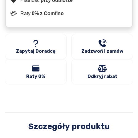
🛡️
Płatność
przy odbiorze
💳
Raty
0% z Comfino
Zapytaj Doradcę
Zadzwoń i zamów
Raty 0%
Odkryj rabat
Szczegóły produktu