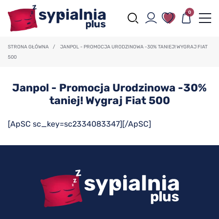
0
STRONA GŁÓWNA
/
JANPOL - PROMOCJA URODZINOWA -30% TANIEJ! WYGRAJ FIAT
500
Janpol - Promocja Urodzinowa -30%
taniej! Wygraj Fiat 500
[ApSC sc_key=sc2334083347][/ApSC]