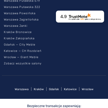
Warszawa Puławska 579
Warszawa Puławska 322
Warszawa Powsińska
4.9
Warszawa Jagiellońska
Na podstawie
6261
opinii
z całego okresu
Warszawa Janki
Kraków Bronowice
Kraków Zakopiańska
Gdańsk — City Meble
Katowice — CH Rozdzień
Wrocław — Giant Meble
Zobacz wszystkie salony
|
|
|
|
Warszawa
Kraków
Gdańsk
Katowice
Wrocław
Bezpieczne transakcje zapewniają: