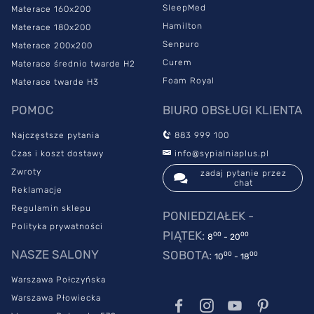
SleepMed
Materace 160x200
Hamilton
Materace 180x200
Senpuro
Materace 200x200
Curem
Materace średnio twarde H2
Foam Royal
Materace twarde H3
POMOC
BIURO OBSŁUGI KLIENTA
Najczęstsze pytania
883 999 100
Czas i koszt dostawy
info@sypialniaplus.pl
Zwroty
zadaj pytanie przez
chat
Reklamacje
Regulamin sklepu
PONIEDZIAŁEK -
Polityka prywatności
PIĄTEK:
00
00
8
- 20
NASZE SALONY
SOBOTA:
00
00
10
- 18
Warszawa Połczyńska
Warszawa Płowiecka