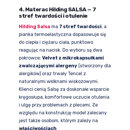
4. Materac Hilding SALSA — 7
stref twardości i otulenie
Hilding Salsa
ma
7 stref twardości
, a
pianka termoelastyczna dopasowuje się
do ciepła i ciężaru ciała, punktowo
reagując na nacisk. Do wyboru są dwa
pokrowce:
Velvet z mikrokapsułkami
zwalczającymi alergeny
(stworzony dla
alergików) oraz trwały Tencel z
naturalnymi włóknami wiskozowymi.
Klienci cenią Salsę za doskonałe wsparcie
kręgosłupa, komfortowe uczucie otulenia
i ulgę przy problemach z plecami. Ze
względu na konstrukcję model zalecany
jest także osobom, którym zależy na
właściwościach