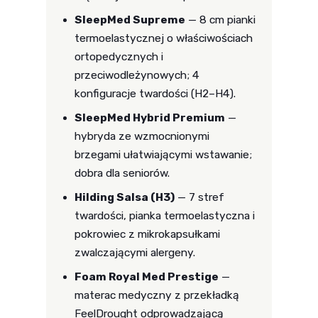
SleepMed Supreme
— 8 cm pianki
termoelastycznej o właściwościach
ortopedycznych i
przeciwodleżynowych; 4
konfiguracje twardości (H2–H4).
SleepMed Hybrid Premium
—
hybryda ze wzmocnionymi
brzegami ułatwiającymi wstawanie;
dobra dla seniorów.
Hilding Salsa (H3)
— 7 stref
twardości, pianka termoelastyczna i
pokrowiec z mikrokapsułkami
zwalczającymi alergeny.
Foam Royal Med Prestige
—
materac medyczny z przekładką
FeelDrought odprowadzającą