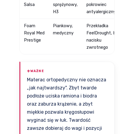
Salsa
sprężynowy,
pokrowiec
w
H3
antyalergiczny
p
Foam
Piankowy,
Przekładka
B
Royal Med
medyczny
FeelDrought, brak
p
Prestige
nacisku
zwrotnego
WAŻNE
Materac ortopedyczny nie oznacza
„jak najtwardszy". Zbyt twarde
podłoże uciska ramiona i biodra
oraz zaburza krążenie, a zbyt
miękkie pozwala kręgosłupowi
wyginać się w łuk. Twardość
zawsze dobieraj do wagi i pozycji