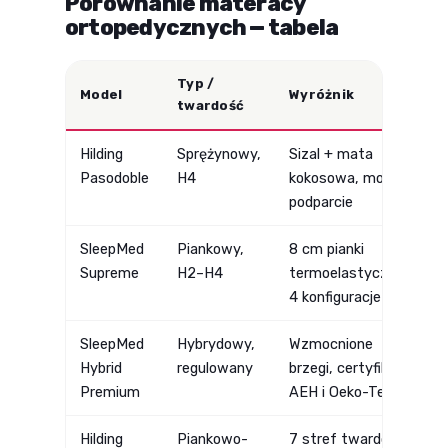
Porównanie materacy
ortopedycznych — tabela
Typ /
Model
Wyróżnik
D
twardość
Hilding
Sprężynowy,
Sizal + mata
W
Pasodoble
H4
kokosowa, mocne
c
podparcie
s
SleepMed
Piankowy,
8 cm pianki
P
Supreme
H2–H4
termoelastycznej,
k
4 konfiguracje
r
SleepMed
Hybrydowy,
Wzmocnione
S
Hybrid
regulowany
brzegi, certyfikaty
w
Premium
AEH i Oeko-Tex
Hilding
Piankowo-
7 stref twardości,
A