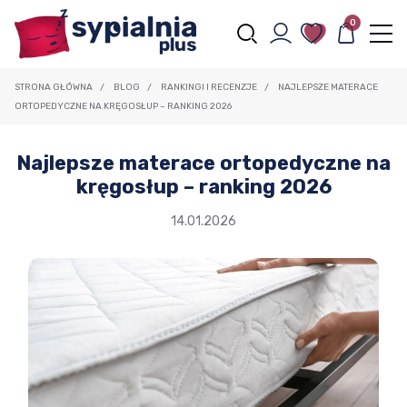
0
STRONA GŁÓWNA
/
BLOG
/
RANKINGI I RECENZJE
/
NAJLEPSZE MATERACE
ORTOPEDYCZNE NA KRĘGOSŁUP – RANKING 2026
Najlepsze materace ortopedyczne na
kręgosłup – ranking 2026
14.01.2026