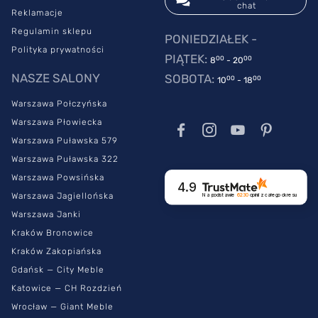
chat
Reklamacje
Regulamin sklepu
PONIEDZIAŁEK -
Polityka prywatności
PIĄTEK:
00
00
8
- 20
NASZE SALONY
SOBOTA:
00
00
10
- 18
Warszawa Połczyńska
Warszawa Płowiecka
Warszawa Puławska 579
Warszawa Puławska 322
Warszawa Powsińska
4.9
Warszawa Jagiellońska
Na podstawie
6230
opinii
z całego okresu
Warszawa Janki
Kraków Bronowice
Kraków Zakopiańska
Gdańsk — City Meble
Katowice — CH Rozdzień
Wrocław — Giant Meble