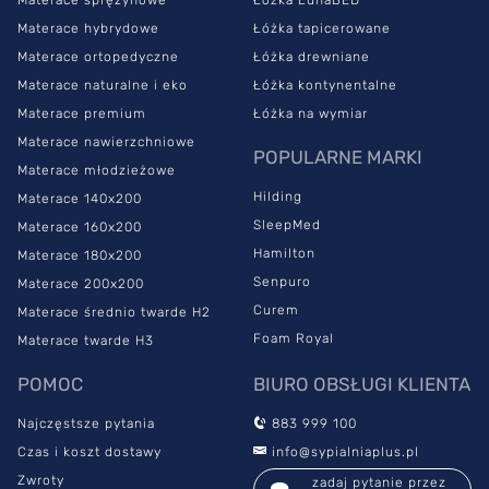
Materace sprężynowe
Łóżka LunaBED
Materace hybrydowe
Łóżka tapicerowane
Materace ortopedyczne
Łóżka drewniane
Materace naturalne i eko
Łóżka kontynentalne
Materace premium
Łóżka na wymiar
Materace nawierzchniowe
POPULARNE MARKI
Materace młodzieżowe
Hilding
Materace 140x200
SleepMed
Materace 160x200
Hamilton
Materace 180x200
Senpuro
Materace 200x200
Curem
Materace średnio twarde H2
Foam Royal
Materace twarde H3
POMOC
BIURO OBSŁUGI KLIENTA
Najczęstsze pytania
883 999 100
Czas i koszt dostawy
info@sypialniaplus.pl
Zwroty
zadaj pytanie przez