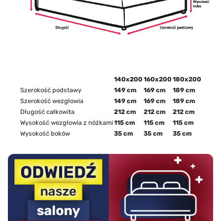
140x200
160x200
180x200
Szerokość podstawy
149 cm
169 cm
189 cm
Szerokość wezgłowia
149 cm
169 cm
189 cm
Długość całkowita
212 cm
212 cm
212 cm
Wysokość wezgłowia z nóżkami
115 cm
115 cm
115 cm
Wysokość boków
35 cm
35 cm
35 cm