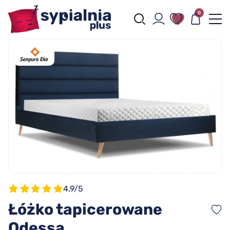
0
4.9/5
Łóżko tapicerowane
Odessa