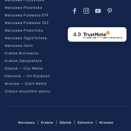
Warszawa Płowiecka
Warszawa Puławska 579
Warszawa Puławska 322
Warszawa Powsińska
4.9
Warszawa Jagiellońska
Na podstawie
6245
opinii
z całego okresu
Warszawa Janki
Kraków Bronowice
Kraków Zakopiańska
Gdańsk — City Meble
Katowice — CH Rozdzień
Wrocław — Giant Meble
Zobacz wszystkie salony
|
|
|
|
Warszawa
Kraków
Gdańsk
Katowice
Wrocław