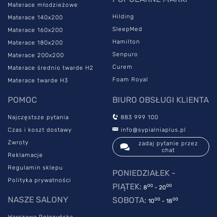
Materace młodzieżowe
Hilding
Materace 140x200
SleepMed
Materace 160x200
Hamilton
Materace 180x200
Senpuro
Materace 200x200
Curem
Materace średnio twarde H2
Foam Royal
Materace twarde H3
POMOC
BIURO OBSŁUGI KLIENTA
Najczęstsze pytania
883 999 100
Czas i koszt dostawy
info@sypialniaplus.pl
Zwroty
zadaj pytanie przez
chat
Reklamacje
Regulamin sklepu
PONIEDZIAŁEK -
Polityka prywatności
PIĄTEK:
00
00
8
- 20
NASZE SALONY
SOBOTA:
00
00
10
- 18
Warszawa Połczyńska