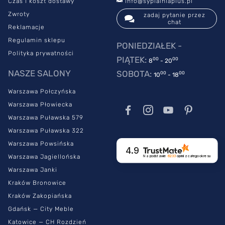
Czas i koszt dostawy
info@sypialniaplus.pl
Zwroty
zadaj pytanie przez
chat
Reklamacje
Regulamin sklepu
PONIEDZIAŁEK -
Polityka prywatności
PIĄTEK:
00
00
8
- 20
NASZE SALONY
SOBOTA:
00
00
10
- 18
Warszawa Połczyńska
Warszawa Płowiecka
Warszawa Puławska 579
Warszawa Puławska 322
Warszawa Powsińska
4.9
Warszawa Jagiellońska
Na podstawie
6233
opinii
z całego okresu
Warszawa Janki
Kraków Bronowice
Kraków Zakopiańska
Gdańsk — City Meble
Katowice — CH Rozdzień