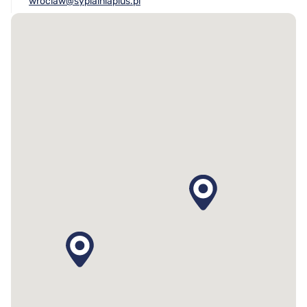
wroclaw@sypialniaplus.pl