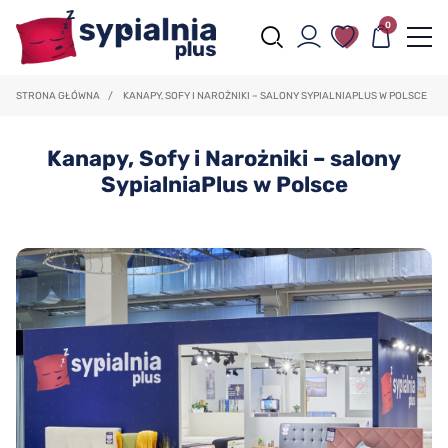
0
STRONA GŁÓWNA
/
KANAPY, SOFY I NAROŻNIKI – SALONY SYPIALNIAPLUS W POLSCE
Kanapy, Sofy i Narożniki – salony
SypialniaPlus w Polsce