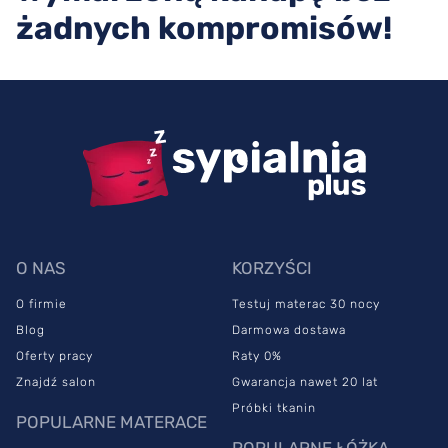
żadnych kompromisów!
O NAS
KORZYŚCI
O firmie
Testuj materac 30 nocy
Blog
Darmowa dostawa
Oferty pracy
Raty 0%
Znajdź salon
Gwarancja nawet 20 lat
Próbki tkanin
POPULARNE MATERACE
POPULARNE ŁÓŻKA