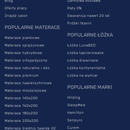
Blog
Darmowa dostawa
Oferty pracy
Raty 0%
Znajdź salon
Gwarancja nawet 20 lat
Próbki tkanin
POPULARNE MATERACE
POPULARNE ŁÓŻKA
Materace piankowe
Materace sprężynowe
Łóżka LunaBED
Materace hybrydowe
Łóżka tapicerowane
Materace ortopedyczne
Łóżka drewniane
Materace naturalne i eko
Łóżka kontynentalne
Materace premium
Łóżka na wymiar
Materace nawierzchniowe
POPULARNE MARKI
Materace młodzieżowe
Hilding
Materace 140x200
SleepMed
Materace 160x200
Hamilton
Materace 180x200
Senpuro
Materace 200x200
Curem
Materace średnio twarde H2