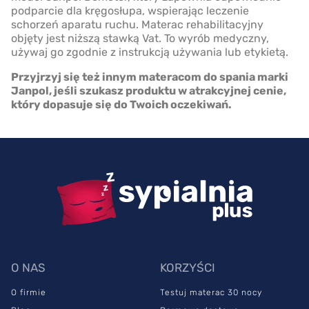
podparcie dla kręgosłupa, wspierając leczenie
schorzeń aparatu ruchu. Materac rehabilitacyjny
objęty jest niższą stawką Vat. To wyrób medyczny,
używaj go zgodnie z instrukcją używania lub etykietą.
Przyjrzyj się też innym materacom do spania marki
Janpol, jeśli szukasz produktu w atrakcyjnej cenie,
który dopasuje się do Twoich oczekiwań.
O NAS
KORZYŚCI
O firmie
Testuj materac 30 nocy