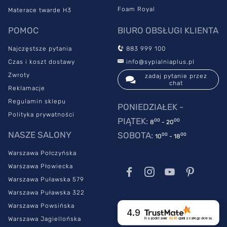
Foam Royal
Materace twarde H3
POMOC
BIURO OBSŁUGI KLIENTA
Najczęstsze pytania
883 999 100
Czas i koszt dostawy
info@sypialniaplus.pl
Zwroty
zadaj pytanie przez
chat
Reklamacje
Regulamin sklepu
PONIEDZIAŁEK -
Polityka prywatności
PIĄTEK:
00
00
8
- 20
NASZE SALONY
SOBOTA:
00
00
10
- 18
Warszawa Połczyńska
Warszawa Płowiecka
Warszawa Puławska 579
Warszawa Puławska 322
Warszawa Powsińska
4.9
Warszawa Jagiellońska
Na podstawie
6245
opinii
z całego okresu