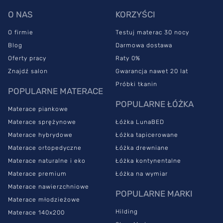
3D. Te uchwyty, ruchome w trzech płaszczyznach, zapewniają
idealne i precyzyjne podparcie materaca.
O NAS
KORZYŚCI
Stelaż Select Moto zapewnia podparcie materaca na całej
O firmie
Testuj materac 30 nocy
powierzchni, łącznie z bokami. Regulacja twardości stelaża jest
Blog
Darmowa dostawa
umieszczona w środkowej części.
Stelaż do materaca Select
Oferty pracy
Raty 0%
Moto jest wyposażony w elektryczną regulację nachylenia
podgłówka i podnóżka
. Ten stelaż do łóżka hilding to doskonała
Znajdź salon
Gwarancja nawet 20 lat
opcja, jeśli cenisz sobie komfort i estetyczne wykończenia.
Próbki tkanin
POPULARNE MATERACE
Uzupełni ramy łóżka i utrzyma materac w precyzyjnej pozycji.
POPULARNE ŁÓŻKA
Stelaż do łóżka hilding – spanie
Materace piankowe
Materace sprężynowe
Łóżka LunaBED
jeszcze nigdy nie było tak
Materace hybrydowe
Łóżka tapicerowane
komfortowe!
Materace ortopedyczne
Łóżka drewniane
Materace naturalne i eko
Łóżka kontynentalne
Materace premium
Łóżka na wymiar
Zastanawiasz się, czy warto inwestować w dobry stelaż do
materaca? Zapewniamy Cię, że nie ma niczego ważniejszego.
Materace nawierzchniowe
POPULARNE MARKI
Stelaż jest podstawowym wsparciem materaca – w połączeniu
Materace młodzieżowe
oba te elementy mają za zadanie podpierać Twój kręgosłup i dbać
Hilding
Materace 140x200
o jak najlepszą jego kondycję.