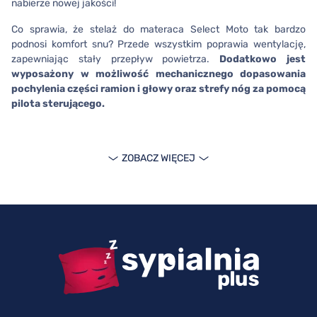
nabierze nowej jakości!
Co sprawia, że stelaż do materaca Select Moto tak bardzo
podnosi komfort snu? Przede wszystkim poprawia wentylację,
zapewniając stały przepływ powietrza.
Dodatkowo jest
wyposażony w możliwość mechanicznego dopasowania
pochylenia części ramion i głowy oraz strefy nóg za pomocą
pilota sterującego.
Jest dostępny w rozmiarach:
80 x 200 oraz 90 x 200. Jest
polecany jako wsparcie dla materacy miękkich,
ZOBACZ WIĘCEJ
wysokoelastycznych oraz piankowych. Jeśli właśnie taki
materac posiadasz w swojej sypialni, nie wahaj się i zamów stelaż
Select Moto do swojego domu.
Stelaż Select Moto – precyzja,
którą doceni Twój kręgosłup
Stelaż Select Moto tworzą 42 sprężyste listwy z drewna
klejonego, które są zamocowane w kauczukowych uchwytach