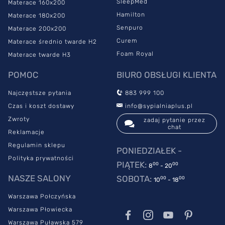
SleepMed
Materace 160x200
Stelaż do materaca Moto to wyjątkowa konstrukcja.
Hamilton
Materace 180x200
Wyposażony w elektryczną regulację nachylenia podgłówka
Senpuro
Materace 200x200
i podnóżka
sprawia, że korzystanie z niego jest niezwykle
Curem
Materace średnio twarde H2
komfortowe. Co więcej, jeśli został zakupiony dla osoby, która
Foam Royal
Materace twarde H3
wymaga stałej opieki, znacznie ułatwia zadanie poprawy
materaca i stelaża osobie, która sprawuje opiekę nad chorym.
POMOC
BIURO OBSŁUGI KLIENTA
Popraw jakość swojego snu i zdecyduj się na stelaż do materaca
Najczęstsze pytania
883 999 100
Moto. Nie ma nic lepszego niż zdrowy wypoczynek, który ma
bezpośrednie przełożenie na Twoje funkcjonowanie w czasie
Czas i koszt dostawy
info@sypialniaplus.pl
dnia. Stelaż Moto będzie wsparciem nie tylko dla Twojego
Zwroty
zadaj pytanie przez
materaca, ale i dla Ciebie. Sprawdź, a nie pożałujesz!
chat
Reklamacje
Regulamin sklepu
PONIEDZIAŁEK -
Polityka prywatności
PIĄTEK:
00
00
8
- 20
NASZE SALONY
SOBOTA:
00
00
10
- 18
Warszawa Połczyńska
Warszawa Płowiecka
Warszawa Puławska 579