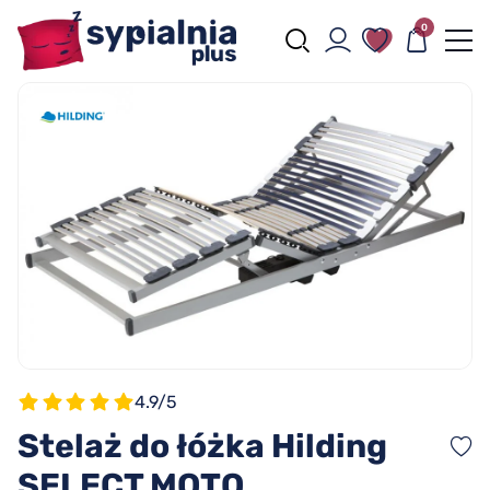
0
4.9/5
Stelaż do łóżka Hilding
SELECT MOTO