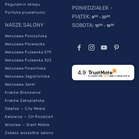
Regulamin sklepu
PONIEDZIAŁEK -
Polityka prywatności
PIĄTEK:
00
00
8
- 20
NASZE SALONY
SOBOTA:
00
00
10
- 18
Warszawa Połczyńska
Warszawa Płowiecka
Warszawa Puławska 579
Warszawa Puławska 322
Warszawa Powsińska
4.9
Warszawa Jagiellońska
Na podstawie
6245
opinii
z całego okresu
Warszawa Janki
Kraków Bronowice
Kraków Zakopiańska
Gdańsk — City Meble
Katowice — CH Rozdzień
Wrocław — Giant Meble
Zobacz wszystkie salony