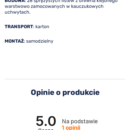
BUDOWA
: 28 sprężystych listew z drewna klejonego
warstwowo zamocowanych w kauczukowych
uchwytach.
TRANSPORT
: karton
MONTAŻ
: samodzielny
Opinie o produkcie
5.0
Na podstawie
1
opinii