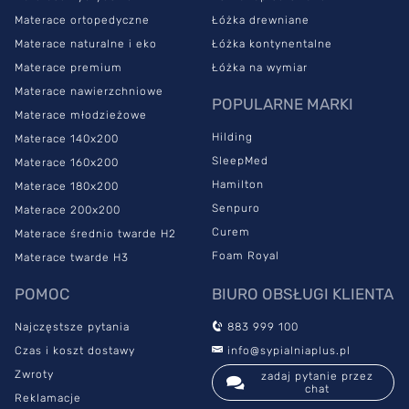
zapewnia Ci zdrowy i wygodny sen w każdej pozycji.
Materace ortopedyczne
Łóżka drewniane
Hilding stelaż Family Classic co
Materace naturalne i eko
Łóżka kontynentalne
noc wspiera Twój materac
Materace premium
Łóżka na wymiar
Materace nawierzchniowe
POPULARNE MARKI
Materace młodzieżowe
Hilding stelaż Family Classic ma ogromne znaczenie dla Twojego
Hilding
Materace 140x200
snu. Sprężysta konstrukcja podpiera Twój kręgosłup i pozwala
SleepMed
Materace 160x200
maksymalnie korzystać z właściwości materaca. Należy
Hamilton
Materace 180x200
pamiętać, że stelaż jest niezbędnym wyposażeniem każdego,
Senpuro
nawet leczniczego materaca – bez niego nie jest on w stanie
Materace 200x200
zaprezentować w pełni swojego potencjału.
Curem
Materace średnio twarde H2
Foam Royal
Materace twarde H3
Oprócz tego
hilding stelaż Family Classic wydłuża
żywotność materaca.
Stabilizuje ramę łóżka, co przekłada się
POMOC
BIURO OBSŁUGI KLIENTA
bezpośrednio na komfort spania. Stelaż wspiera także wentylację
materaca. Dzięki temu pomiędzy warstwą materiału i konstrukcją
Najczęstsze pytania
883 999 100
nie zbierają się zabrudzenia i wilgoć, które są doskonałą pożywką
Czas i koszt dostawy
info@sypialniaplus.pl
dla różnych mikroorganizmów. Właśnie dlatego nie musisz się
Zwroty
zadaj pytanie przez
obawiać, że na ścianie stelaża lub materacu osadzi się pleśń czy
chat
grzyb.
Reklamacje