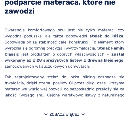
podparcie materaca, które nie
zawodzi
Gwarancją komfortowego snu jest nie tylko materac, czy
wygodna poduszka, ale także odpowiedni
stelaż do łóżka.
Odpowiada on za stabilność całej konstrukcji. To element, który
wyróżnia się ogromną precyzją i wytrzymałością.
Stelaż Family
Classic
jest produktem o dobrych właściwościach –
został
wykonany aż z 28 sprężystych listew z drewna klejonego
,
zamocowanych w kauczukowych uchwytach.
Tak zaprojektowany stelaż do łóżka hilding odznacza się
trwałością, dzięki czemu posłuży Ci przez długi czas. Utrzyma
materac we właściwej pozycji, co bezpośrednio przełoży się na
jakość Twojego snu. Klejone warstwowo listwy z naturalnego
surowca gwarantują, że stelaż do łóżka odznacza się
doskonałymi właściwościami i jest odporny na zniszczenia. Ten
stelaż do łóżka hilding jest dodatkowo wyposażony w funkcję
ZOBACZ WIĘCEJ
regulacji twardości konstrukcji, którą znajdziesz na środku
szkieletu.