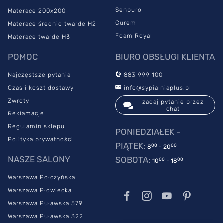
Senpuro
Materace 200x200
Curem
Materace średnio twarde H2
Foam Royal
Materace twarde H3
POMOC
BIURO OBSŁUGI KLIENTA
Najczęstsze pytania
883 999 100
Czas i koszt dostawy
info@sypialniaplus.pl
Zwroty
zadaj pytanie przez
chat
Reklamacje
Regulamin sklepu
PONIEDZIAŁEK -
Polityka prywatności
PIĄTEK:
00
00
8
- 20
NASZE SALONY
SOBOTA:
00
00
10
- 18
Warszawa Połczyńska
Warszawa Płowiecka
Warszawa Puławska 579
Warszawa Puławska 322