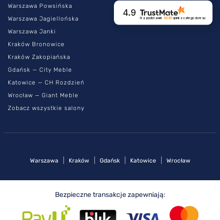
Warszawa Powsińska
4.9
Warszawa Jagiellońska
Na podstawie
6245
opinii
z całego okresu
Warszawa Janki
Kraków Bronowice
Kraków Zakopiańska
Gdańsk — City Meble
Katowice — CH Rozdzień
Wrocław — Giant Meble
Zobacz wszystkie salony
|
|
|
|
Warszawa
Kraków
Gdańsk
Katowice
Wrocław
Bezpieczne transakcje zapewniają: