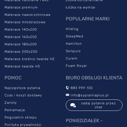
Materace naturalne i eko
Łóżka kontynentalne
Materace premium
Łóżka na wymiar
Materace nawierzchniowe
POPULARNE MARKI
Materace młodzieżowe
Hilding
Materace 140x200
SleepMed
Materace 160x200
Hamilton
Materace 180x200
Senpuro
Materace 200x200
Curem
Materace średnio twarde H2
Foam Royal
Materace twarde H3
POMOC
BIURO OBSŁUGI KLIENTA
Najczęstsze pytania
883 999 100
Czas i koszt dostawy
info@sypialniaplus.pl
Zwroty
zadaj pytanie przez
chat
Reklamacje
Regulamin sklepu
PONIEDZIAŁEK -
Polityka prywatności