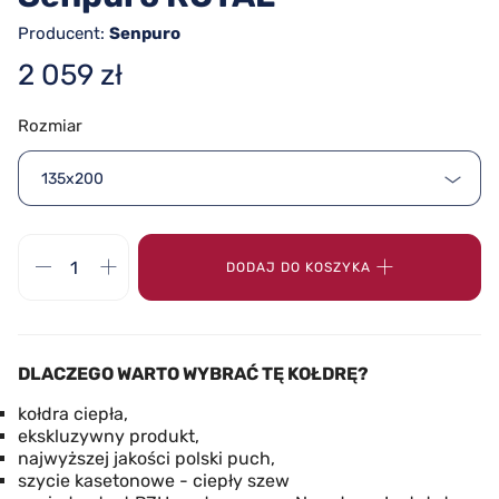
Producent:
Senpuro
2 059 zł
Rozmiar
135x200
DODAJ DO KOSZYKA
DLACZEGO WARTO WYBRAĆ TĘ KOŁDRĘ?
kołdra ciepła,
ekskluzywny produkt,
najwyższej jakości polski puch,
szycie kasetonowe - ciepły szew