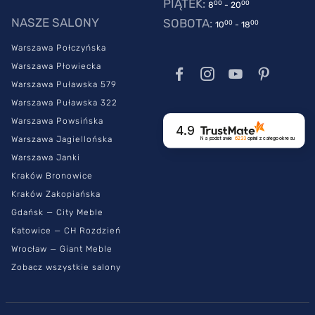
PIĄTEK:
00
00
8
- 20
NASZE SALONY
SOBOTA:
00
00
10
- 18
Warszawa Połczyńska
Warszawa Płowiecka
Warszawa Puławska 579
Warszawa Puławska 322
Warszawa Powsińska
4.9
Warszawa Jagiellońska
Na podstawie
6233
opinii
z całego okresu
Warszawa Janki
Kraków Bronowice
Kraków Zakopiańska
Gdańsk — City Meble
Katowice — CH Rozdzień
Wrocław — Giant Meble
Zobacz wszystkie salony