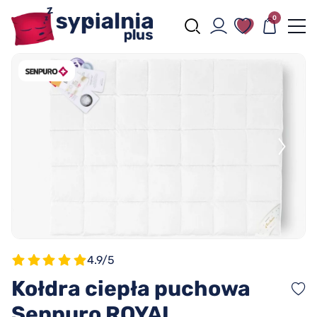
0
4.9/5
Kołdra ciepła puchowa
Senpuro ROYAL