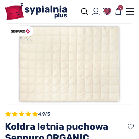
0
4.9/5
Kołdra letnia puchowa
Senpuro ORGANIC