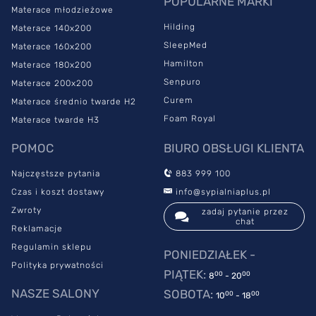
POPULARNE MARKI
Materace młodzieżowe
Hilding
Materace 140x200
SleepMed
Materace 160x200
Hamilton
Materace 180x200
Senpuro
Materace 200x200
Curem
Materace średnio twarde H2
Foam Royal
Materace twarde H3
POMOC
BIURO OBSŁUGI KLIENTA
Najczęstsze pytania
883 999 100
Czas i koszt dostawy
info@sypialniaplus.pl
Zwroty
zadaj pytanie przez
chat
Reklamacje
Regulamin sklepu
PONIEDZIAŁEK -
Polityka prywatności
PIĄTEK:
00
00
8
- 20
NASZE SALONY
SOBOTA:
00
00
10
- 18