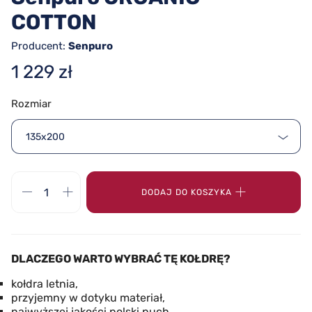
COTTON
Producent:
Senpuro
1 229 zł
Rozmiar
135x200
DODAJ DO KOSZYKA
DLACZEGO WARTO WYBRAĆ TĘ KOŁDRĘ?
kołdra letnia,
przyjemny w dotyku materiał,
najwyższej jakości polski puch,