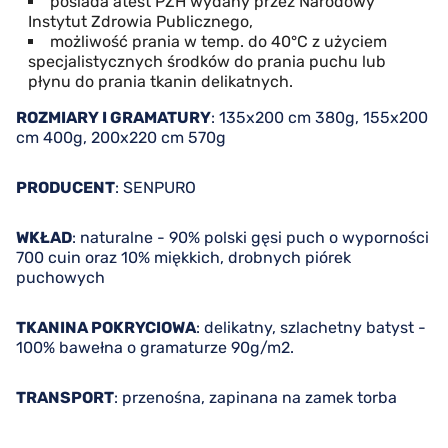
posiada atest PZH wydany przez Narodowy
Instytut Zdrowia Publicznego,
możliwość prania w temp. do 40°C z użyciem
specjalistycznych środków do prania puchu lub
płynu do prania tkanin delikatnych.
ROZMIARY I GRAMATURY
: 135x200 cm 380g, 155x200
cm 400g, 200x220 cm 570g
PRODUCENT
: SENPURO
WKŁAD
: naturalne - 90% polski gęsi puch o wyporności
700 cuin oraz 10% miękkich, drobnych piórek
puchowych
TKANINA POKRYCIOWA
: delikatny, szlachetny batyst -
100% bawełna o gramaturze 90g/m2.
TRANSPORT
: przenośna, zapinana na zamek torba