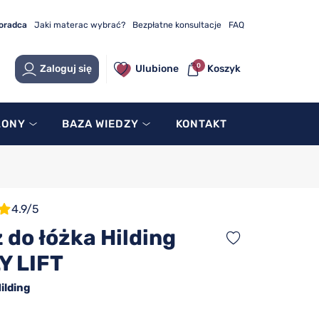
doradca
Jaki materac wybrać?
Bezpłatne konsultacje
FAQ
0
Zaloguj się
Ulubione
Koszyk
LONY
BAZA WIEDZY
KONTAKT
4.9/5
 do łóżka Hilding
Y LIFT
ilding