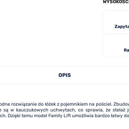
WYSOKOŚĆ
Zapyta
Ra
OPIS
odne rozwiązanie do łóżek z pojemnikiem na pościel. Zbudo
e są w kauczukowych uchwytach, co sprawia, że stelaż j
h. Dzięki temu model Family Lift umożliwia bardzo łatwy dos