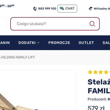
00
00
8
- 20
CHAT
883 999 100
Wirtualny 
KANIN
DODATKI
PROMOCJE
OUTLET
SA
 HILDING FAMILY LIFT
Stelaż
FAMIL
Producent:
H
579 zł