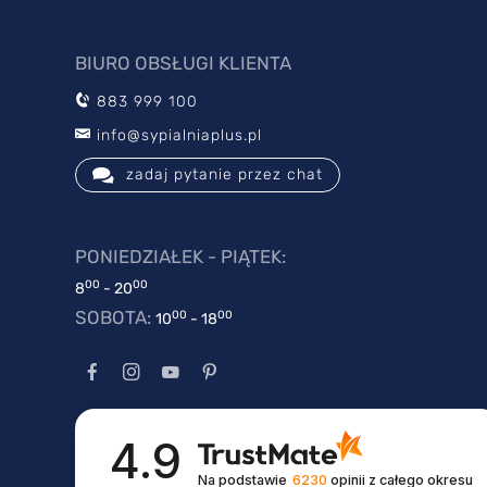
BIURO OBSŁUGI KLIENTA
883 999 100
info@sypialniaplus.pl
zadaj pytanie przez chat
PONIEDZIAŁEK - PIĄTEK:
00
00
8
- 20
SOBOTA:
00
00
10
- 18
4.9
Na podstawie
6230
opinii
z całego okresu