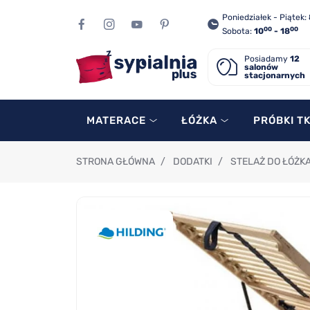
Poniedziałek - Piątek:
00
00
Sobota:
10
- 18
Posiadamy
12
salonów
stacjonarnych
MATERACE
ŁÓŻKA
PRÓBKI T
STRONA GŁÓWNA
/
DODATKI
/
STELAŻ DO ŁÓŻKA