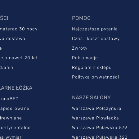
ŚCI
POMOC
 materac 30 nocy
Najczęstsze pytania
wa dostawa
Czas i koszt dostawy
%
Zwroty
cja nawet 20 lat
Reklamacje
tkanin
Regulamin sklepu
Polityka prywatności
ARNE ŁÓŻKA
NASZE SALONY
LunaBED
tapicerowane
Warszawa Połczyńska
drewniane
Warszawa Płowiecka
kontynentalne
Warszawa Puławska 579
na wymiar
Warszawa Puławska 322