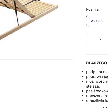
Rozmiar
80x200
DLACZEGO 
podpiera ma
poprawia je
możliwość r
stelaża,
pas środkow
unoszona ra
umożliwia ła