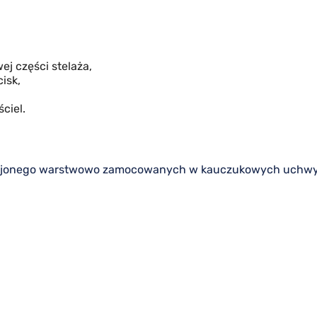
ej części stelaża,
isk,
ciel.
 klejonego warstwowo zamocowanych w kauczukowych uchwyt