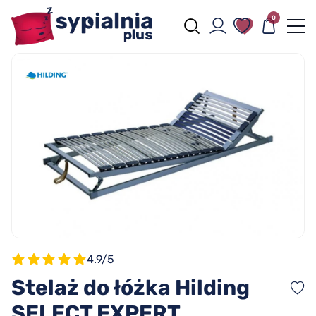
0
4.9/5
Stelaż do łóżka Hilding
SELECT EXPERT