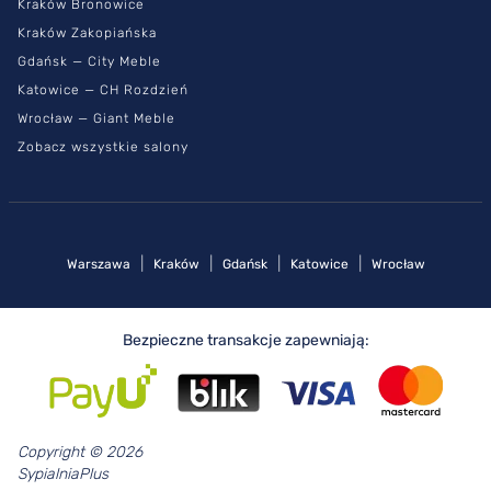
Kraków Bronowice
Kraków Zakopiańska
Gdańsk — City Meble
Katowice — CH Rozdzień
Wrocław — Giant Meble
Zobacz wszystkie salony
|
|
|
|
Warszawa
Kraków
Gdańsk
Katowice
Wrocław
Bezpieczne transakcje zapewniają:
Copyright © 2026
SypialniaPlus