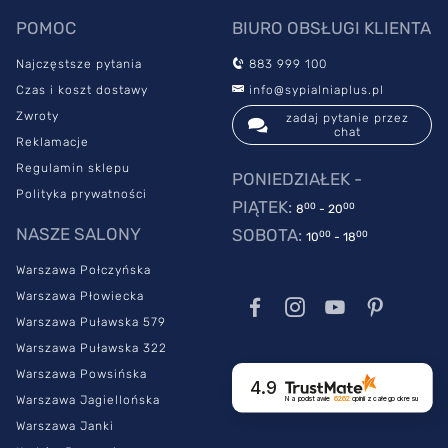
POMOC
BIURO OBSŁUGI KLIENTA
Najczęstsze pytania
883 999 100
Czas i koszt dostawy
info@sypialniaplus.pl
Zwroty
zadaj pytanie przez
chat
Reklamacje
Regulamin sklepu
PONIEDZIAŁEK -
Polityka prywatności
PIĄTEK:
00
00
8
- 20
NASZE SALONY
SOBOTA:
00
00
10
- 18
Warszawa Połczyńska
Warszawa Płowiecka
Warszawa Puławska 579
Warszawa Puławska 322
Warszawa Powsińska
4.9
Warszawa Jagiellońska
Na podstawie
6262
opinii
z całego okresu
Warszawa Janki