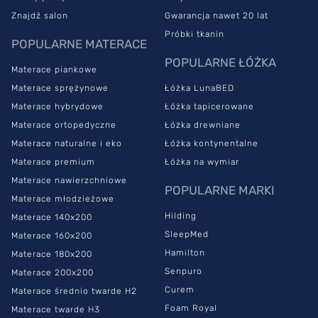
Znajdź salon
Gwarancja nawet 20 lat
Próbki tkanin
POPULARNE MATERACE
POPULARNE ŁÓŻKA
Materace piankowe
Materace sprężynowe
Łóżka LunaBED
Materace hybrydowe
Łóżka tapicerowane
Materace ortopedyczne
Łóżka drewniane
Materace naturalne i eko
Łóżka kontynentalne
Materace premium
Łóżka na wymiar
Materace nawierzchniowe
POPULARNE MARKI
Materace młodzieżowe
Hilding
Materace 140x200
SleepMed
Materace 160x200
Hamilton
Materace 180x200
Senpuro
Materace 200x200
Curem
Materace średnio twarde H2
Foam Royal
Materace twarde H3