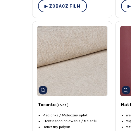
▶ ZOBACZ FILM
▶
Toronto
Matt
(+69 zł)
Plecionka / Widoczny splot
We
Efekt nanocieniowania / Melanżu
Mię
Delikatny połysk
Mat