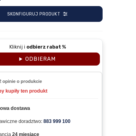
SKONFIGURUJ PRODUKT
Kliknij i
odbierz rabat %
ODBIERAM
2 opinie o produkcie
by kupiły ten produkt
owa dostawa
awiczne doradztwo:
883 999 100
ancja
24 miesiące