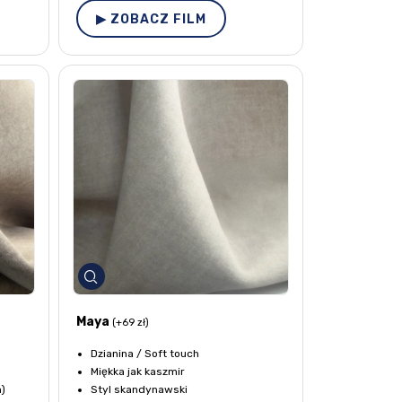
▶ ZOBACZ FILM
Maya
(+69 zł)
Dzianina / Soft touch
Miękka jak kaszmir
m)
Styl skandynawski