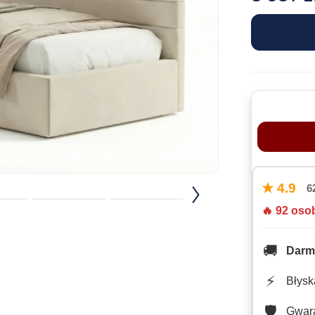
★ 4.9
6
🔥 92 oso
🚚
Darm
⚡
Błysk
🛡️
Gwar