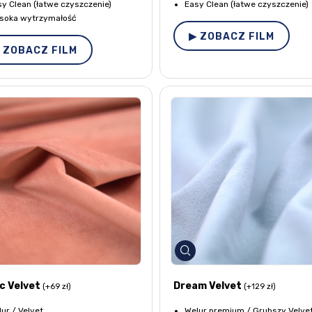
y Clean (łatwe czyszczenie)
Easy Clean (łatwe czyszczenie)
soka wytrzymałość
▶ ZOBACZ FILM
 ZOBACZ FILM
c Velvet
Dream Velvet
(+69 zł)
(+129 zł)
ur / Velvet
Welur premium / Grubszy Velve