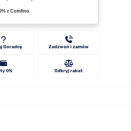
0% z Comfino
j Doradcę
Zadzwoń i zamów
ty 0%
Odkryj rabat