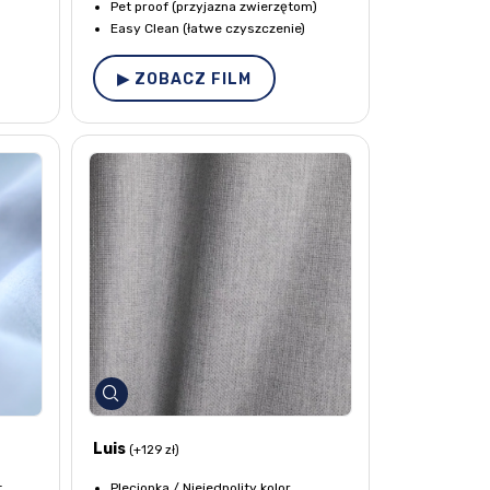
Pet proof (przyjazna zwierzętom)
Easy Clean (łatwe czyszczenie)
▶ ZOBACZ FILM
Luis
(+129 zł)
t
Plecionka / Niejednolity kolor