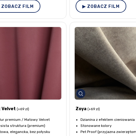
 ZOBACZ FILM
▶ ZOBACZ FILM
 Velvet
Zoya
(+69 zł)
(+69 zł)
lur premium / Matowy Velvet
Dzianina z efektem cieniowania
sista struktura (premium)
Stonowane kolory
owa, elegancka, bez połysku
Pet Proof (przyjazna zwierzęto