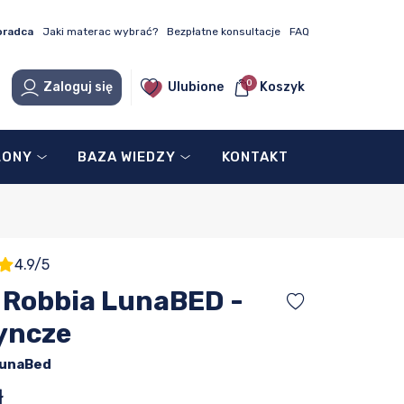
oradca
Jaki materac wybrać?
Bezpłatne konsultacje
FAQ
0
Zaloguj się
Ulubione
Koszyk
LONY
BAZA WIEDZY
KONTAKT
4.9/5
 Robbia LunaBED -
yncze
unaBed
ł