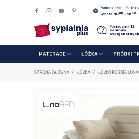
Poniedziałek - Piątek:
00
00
Sobota:
10
- 18
Posiadamy
12
salonów
stacjonarnyc
MATERACE
ŁÓŻKA
PRÓBKI T
STRONA GŁÓWNA
/
ŁÓŻKA
/
ŁÓŻKO ROBBIA LUN