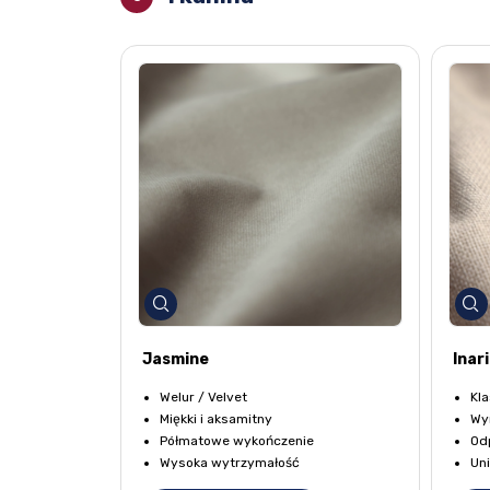
Jasmine
Inari
Welur / Velvet
Kla
Miękki i aksamitny
Wyr
Półmatowe wykończenie
Odp
Wysoka wytrzymałość
Uni