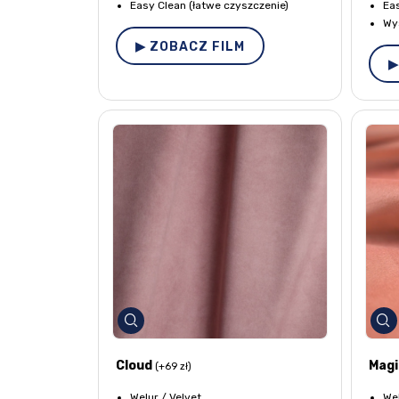
Easy Clean (łatwe czyszczenie)
Eas
Wy
▶ ZOBACZ FILM
▶
Cloud
Magi
(+69 zł)
Welur / Velvet
Wel