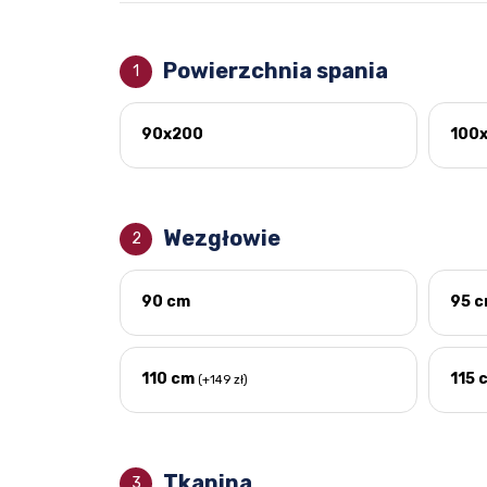
Powierzchnia spania
1
90x200
100
Wezgłowie
2
90 cm
95 
110 cm
115 
(+149 zł)
Tkanina
3