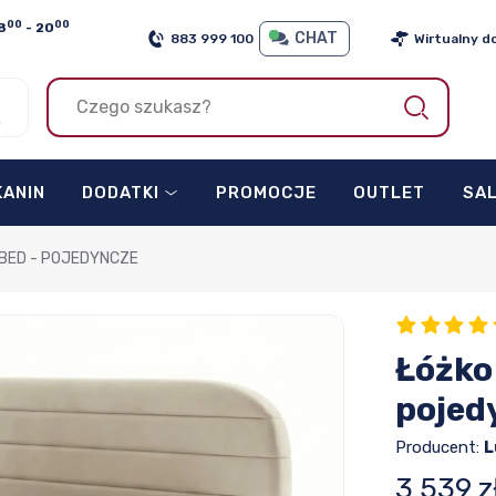
00
00
8
- 20
CHAT
883 999 100
Wirtualny d
h
KANIN
DODATKI
PROMOCJE
OUTLET
SA
ABED - POJEDYNCZE
Łóżko
pojed
Producent:
L
3 539 z