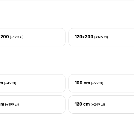
x200
120x200
(+129 zł)
(+169 zł)
cm
100 cm
(+49 zł)
(+99 zł)
cm
120 cm
(+199 zł)
(+249 zł)