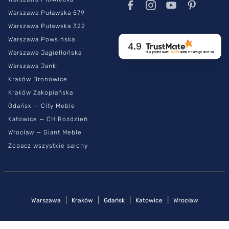
Warszawa Puławska 579
Warszawa Puławska 322
Warszawa Powsińska
4.9
Warszawa Jagiellońska
Na podstawie
6229
opinii
z całego okresu
Warszawa Janki
Kraków Bronowice
Kraków Zakopiańska
Gdańsk — City Meble
Katowice — CH Rozdzień
Wrocław — Giant Meble
Zobacz wszystkie salony
|
|
|
|
Warszawa
Kraków
Gdańsk
Katowice
Wrocław