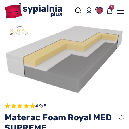
0
4.9/5
Materac Foam Royal MED
SUPREME