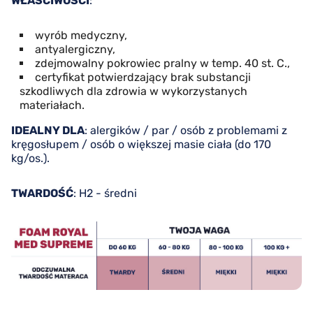
WŁAŚCIWOŚCI
:
wyrób medyczny,
antyalergiczny,
zdejmowalny pokrowiec pralny w temp. 40 st. C.,
certyfikat potwierdzający brak substancji
szkodliwych dla zdrowia w wykorzystanych
materiałach.
IDEALNY DLA
: alergików / par / osób z problemami z
kręgosłupem / osób o większej masie ciała (do 170
kg/os.).
TWARDOŚĆ
: H2 - średni