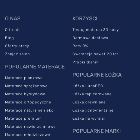
bezpieczny w użytkowaniu. Powierzchnia zapewni Ci komfort,
nawet jeśli zmagasz się z bólami kręgosłupa. Materac medyczny
podpiera wszystkie części ciała równomiernie bez wywoływania
O NAS
KORZYŚCI
nacisku zwrotnego. Dzięki temu poprawia krążenie krwi w
organizmie.
O firmie
Testuj materac 30 nocy
Blog
Darmowa dostawa
Materac z pianki termoelastycznej znajduje zastosowanie w
Oferty pracy
Raty 0%
przypadku osób cierpiących na wady postawy. Model przydaje
się w profilaktyce dyskopatii oraz zapobiega przeciążeniu
Znajdź salon
Gwarancja nawet 20 lat
kręgosłupa.
Próbki tkanin
POPULARNE MATERACE
Jest to także
materac antyalergiczny
. Założony na niego
POPULARNE ŁÓŻKA
Materace piankowe
pokrowiec Coolmax
jest nowoczesną tkaniną, która jest
obojętna dla skóry człowieka, dlatego nie wywołuje reakcji
Materace sprężynowe
Łóżka LunaBED
alergicznej. Dzianina świetnie przewodzi ciepło, dlatego model z
Materace hybrydowe
Łóżka tapicerowane
pianki termoelastycznej dobrze spełnia swoje zadanie.
Materace ortopedyczne
Łóżka drewniane
Materac MED SUPREME –
Materace naturalne i eko
Łóżka kontynentalne
Materace premium
Łóżka na wymiar
dlaczego warto go wybrać?
Materace nawierzchniowe
POPULARNE MARKI
Materace młodzieżowe