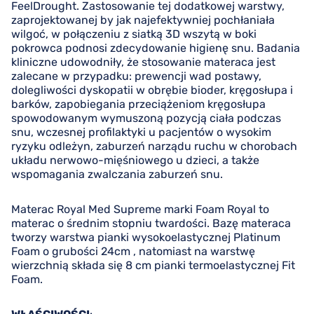
FeelDrought. Zastosowanie tej dodatkowej warstwy,
zaprojektowanej by jak najefektywniej pochłaniała
wilgoć, w połączeniu z siatką 3D wszytą w boki
pokrowca podnosi zdecydowanie higienę snu. Badania
kliniczne udowodniły, że stosowanie materaca jest
zalecane w przypadku: prewencji wad postawy,
dolegliwości dyskopatii w obrębie bioder, kręgosłupa i
barków, zapobiegania przeciążeniom kręgosłupa
spowodowanym wymuszoną pozycją ciała podczas
snu, wczesnej profilaktyki u pacjentów o wysokim
ryzyku odleżyn, zaburzeń narządu ruchu w chorobach
układu nerwowo-mięśniowego u dzieci, a także
wspomagania zwalczania zaburzeń snu.
Materac Royal Med Supreme marki Foam Royal to
materac o średnim stopniu twardości. Bazę materaca
tworzy warstwa pianki wysokoelastycznej Platinum
Foam o grubości 24cm , natomiast na warstwę
wierzchnią składa się 8 cm pianki termoelastycznej Fit
Foam.