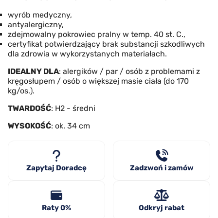
wyrób medyczny,
antyalergiczny,
zdejmowalny pokrowiec pralny w temp. 40 st. C.,
certyfikat potwierdzający brak substancji szkodliwych
dla zdrowia w wykorzystanych materiałach.
IDEALNY DLA
: alergików / par / osób z problemami z
kręgosłupem / osób o większej masie ciała (do 170
kg/os.).
TWARDOŚĆ
: H2 - średni
WYSOKOŚĆ
: ok. 34 cm
Zapytaj Doradcę
Zadzwoń i zamów
Raty 0%
Odkryj rabat