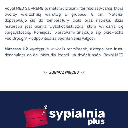
Royal MED SUPREME to materac z pianki termoelastycznej, która
tworzy wierzchnią warstwę o grubości 8 cm. Materiał
dopasowuje się do temperatury ciała oraz nacisku. Bazą
materaca jest pianka wysokoelastyczna, która wyróżnia się
sprężystością. Pomiędzy warstwami znajduje się przekładka
FeelDrought – odpowiada za pochłanianie wilgoci.
Materac H2
występuje w wielu rozmiarach, dlatego bez trudu
dopasujesz go do łóżka dla jednej lub dwóch osób. Royal MED
SUPREME jest dostępny w wariantach:
80x200, 90x200,
100x200, 120x200, 140x200, 160x200, 180x200,
ZOBACZ WIĘCEJ
200x200 cm
. Budowa materaca pozwala na podtrzymanie
osoby o wadze nawet do 170 kg.
Dowiedz się więcej o materacu z
pokrowcem Coolmax
Foam Royal MED SUPREME to model medyczny
, co daje Ci
pewność, że produkt spełnia restrykcyjne normy i jest