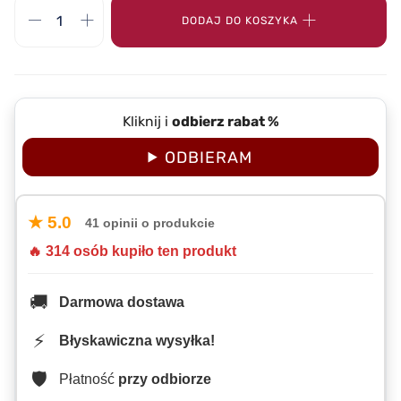
DODAJ DO KOSZYKA
Kliknij i
odbierz rabat %
ODBIERAM
★ 5.0
41 opinii o produkcie
🔥 314 osób kupiło ten produkt
🚚
Darmowa dostawa
⚡
Błyskawiczna wysyłka!
🛡️
Płatność
przy odbiorze