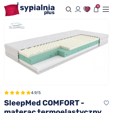
0
4.9/5
SleepMed COMFORT -
materac termoelastyczny,