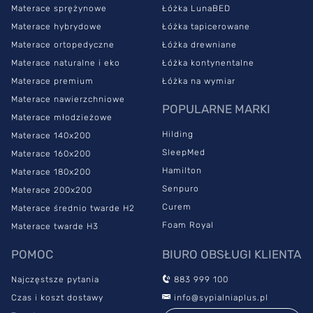
Materace sprężynowe
Łóżka LunaBED
wysokości 7,5 cm każda, wspartych przez technologię Airforce,
Materace hybrydowe
Łóżka tapicerowane
zapewniają odpowiednią przewiewność wkładu, co przekłada się
na higienę korzystania z produktu. Dzięki temu
materac
Materace ortopedyczne
Łóżka drewniane
medyczny
niweluje ryzyko rozwoju roztoczy i grzybów.
Materace naturalne i eko
Łóżka kontynentalne
Materace premium
Łóżka na wymiar
Certyfikat Oeko-Tex i AEH
Materace nawierzchniowe
POPULARNE MARKI
Materace młodzieżowe
Wysoką jakość i bezpieczeństwo materaca SleepMed
Hilding
Materace 140x200
Comfort potwierdza certyfikat jakości Szwajcarskiego Instytutu
SleepMed
Materace 160x200
AEH. Został on uzyskany w efekcie pozytywnie zdanych testów
Hamilton
Materace 180x200
przeprowadzonych przez Laboratorium Sleep-Lab,
Senpuro
Materace 200x200
współpracujące z renomowaną instytucją.
Curem
Materace średnio twarde H2
SleepMed Comfort jest ubrany w antyalergiczny pokrowiec
Foam Royal
Materace twarde H3
Merced
uszyty ze specjalnej tkaniny Oeko Tex o strukturze
zapewniającej odczucie subtelnego masażu na skórze. Materiał
POMOC
BIURO OBSŁUGI KLIENTA
ten jest wolny od substancji szkodliwych i alergennych, a jego
jakość poświadcza Certyfikat Oeko-Tex. Zamek rozdzielczy
Najczęstsze pytania
883 999 100
umożliwia łatwe ściągnięcie i założenie pokrowca. Produkt można
Czas i koszt dostawy
info@sypialniaplus.pl
prać w pralce w temperaturze do 60˚C.