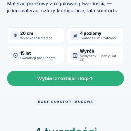
Materac piankowy z regulowaną twardością —
jeden materac, cztery konfiguracje, lata komfortu.
20 cm
4 poziomy
Wysokość materaca
Twardości w 1 materacu
Wyrób
15 lat
Medyczny — certyfikat
Gwarancji producenta
CE
Wybierz rozmiar i kup
KONFIGURATOR I BUDOWA