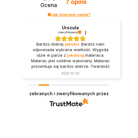
7
opinii
Ocena
Jak zbieramy opinie?
Urszula
zweryfikowano
Bardzo dobrej
jakości
. Bardzo nam
odpowiada wybrana wielkość. Wygoda
idzie w parze z
jakością
materaca.
Materac jest solidnie wykonany. Materac
prezentuje się bardzo dobrze. Twardość
materaca odpowiada mojej wadze.
2024-10-22
Serdecznie
polecam
. Wyspany klient.
zebranych i zweryfikowanych przez