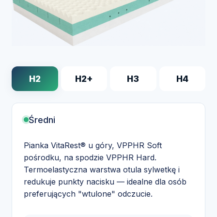
H2
H2+
H3
H4
Średni
Pianka VitaRest® u góry, VPPHR Soft
pośrodku, na spodzie VPPHR Hard.
Termoelastyczna warstwa otula sylwetkę i
redukuje punkty nacisku — idealne dla osób
preferujących "wtulone" odczucie.