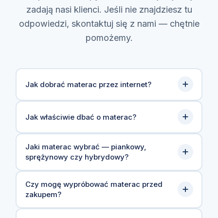
zadają nasi klienci. Jeśli nie znajdziesz tu
odpowiedzi, skontaktuj się z nami — chętnie
pomożemy.
Jak dobrać materac przez internet?
Dobór materaca przez internet może
Jak właściwie dbać o materac?
wydawać się trudny, ale przy pomocy kilku
prostych wskazówek możesz wybrać model
Regularna pielęgnacja materaca przedłuża
Jaki materac wybrać — piankowy,
idealnie dopasowany do Twoich potrzeb. W
sprężynowy czy hybrydowy?
jego żywotność i utrzymuje higienę snu.
krótkim filmie nasi eksperci pokazują, jak
Wystarczy regularnie odkurzać
krok po kroku wybrać właściwy materac.
Wybór między materacem piankowym,
powierzchnię matreaca, wietrzyć sypialnię
Czy mogę wypróbować materac przed
zakupem?
sprężynowym a hybrydowym zależy od
oraz co 3 miesiące obrócić materac o 180°.
Obejrzyj film
indywidualnych preferencji i potrzeb.
Pokrowce we wszystkich modelach