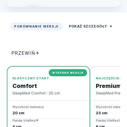
POKAŻ SZCZEGÓŁY
▾
PORÓWNANIE WERSJI
Zobacz prezentację
PRZEWIŃ
WYBRANA WERSJA
KLASYCZNY START
NAJCZĘŚCIEJ W
Comfort
Premium
SleepMed Comfort · 20 cm
SleepMed Premiu
Wysokość materaca
Wysokość materaca
20 cm
23 cm
Pianka VitaRest®
Pianka VitaRest®
4 cm
6 cm