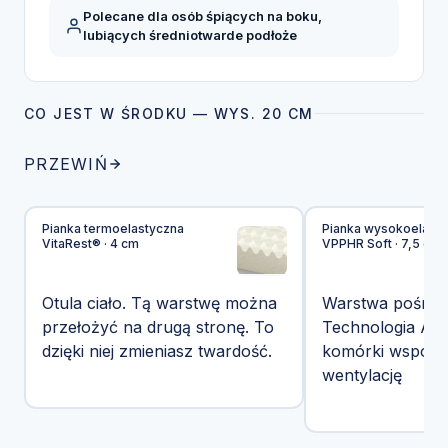
Polecane dla osób śpiących na boku,
lubiących średniotwarde podłoże
CO JEST W ŚRODKU — WYS. 20 CM
PRZEWIŃ
Pianka termoelastyczna
Pianka wysokoelasty
VitaRest® · 4 cm
VPPHR Soft · 7,5 cm
Otula ciało. Tą warstwę można
Warstwa pośredn
przełożyć na drugą stronę. To
Technologia Airf
dzięki niej zmieniasz twardość.
komórki wspoma
wentylację