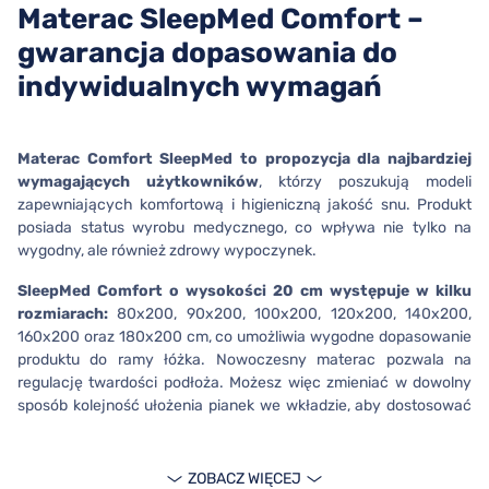
Materac SleepMed Comfort –
gwarancja dopasowania do
indywidualnych wymagań
Materac Comfort SleepMed
to propozycja dla najbardziej
wymagających użytkowników
, którzy poszukują modeli
zapewniających komfortową i higieniczną jakość snu. Produkt
posiada status wyrobu medycznego, co wpływa nie tylko na
wygodny, ale również zdrowy wypoczynek.
SleepMed Comfort o wysokości 20 cm występuje w kilku
rozmiarach:
80x200, 90x200, 100x200, 120x200, 140x200,
160x200 oraz 180x200 cm, co umożliwia wygodne dopasowanie
produktu do ramy łóżka. Nowoczesny materac pozwala na
regulację twardości podłoża. Możesz więc zmieniać w dowolny
sposób kolejność ułożenia pianek we wkładzie, aby dostosować
miękkość materaca do indywidualnych potrzeb.
Materac Comfort dla najbardziej
ZOBACZ WIĘCEJ