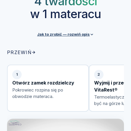
4 twardości
w 1 materacu
Jak to zrobić — rozwiń opis
Każdy materac SleepMed posiada zdejmowalny
PRZEWIŃ
pokrowiec z zamkiem rozdzielczym, który ułatwia
przekładanie pianki VitaRest® między warstwami.
Przez cały okres użytkowania możesz swobodnie
1
2
zmieniać konfigurację w zależności od preferencji,
Otwórz zamek rozdzielczy
Wyjmij i przełóż
wagi czy stanu zdrowia.
VitaRest®
Pokrowiec rozpina się po
obwodzie materaca.
Termoelastyczna
być na górze lub 