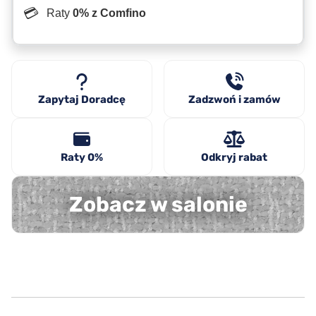
💳
Raty
0% z Comfino
Zapytaj Doradcę
Zadzwoń i zamów
Raty 0%
Odkryj rabat
Zobacz w salonie