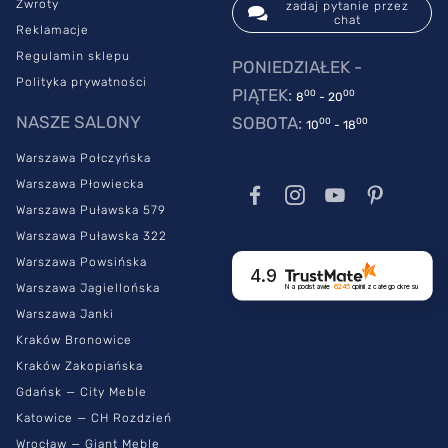
Zwroty
zadaj pytanie przez
chat
Reklamacje
Regulamin sklepu
PONIEDZIAŁEK -
Polityka prywatności
PIĄTEK:
00
00
8
- 20
NASZE SALONY
SOBOTA:
00
00
10
- 18
Warszawa Połczyńska
Warszawa Płowiecka
Warszawa Puławska 579
Warszawa Puławska 322
Warszawa Powsińska
4.9
Warszawa Jagiellońska
Na podstawie
6245
opinii
z całego okresu
Warszawa Janki
Kraków Bronowice
Kraków Zakopiańska
Gdańsk — City Meble
Katowice — CH Rozdzień
Wrocław — Giant Meble