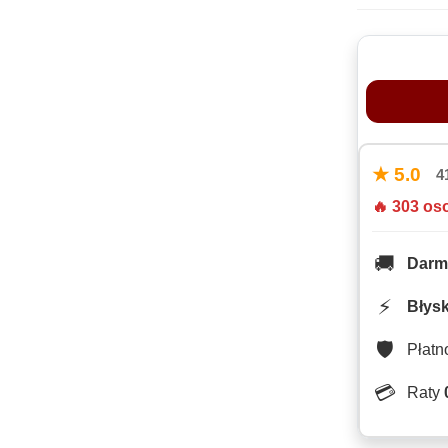
★ 5.0
4
🔥 303 os
🚚
Darm
⚡
Błys
🛡️
Płat
💳
Raty