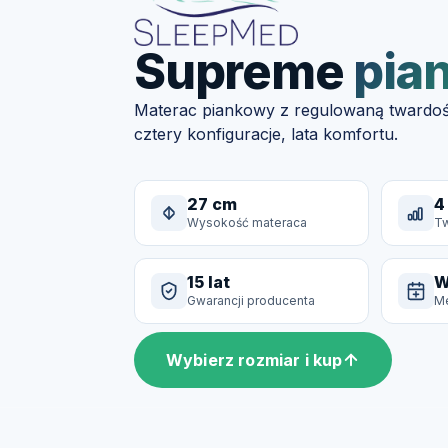
Supreme
pia
Materac piankowy z regulowaną twardoś
cztery konfiguracje, lata komfortu.
27 cm
4
Wysokość materaca
Tw
15 lat
W
Gwarancji producenta
Me
Wybierz rozmiar i kup