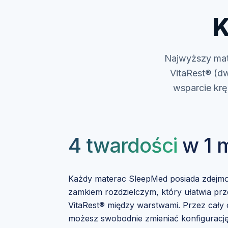
K
Najwyższy mat
VitaRest® (dw
wsparcie krę
4 twardości
w 1 
Każdy materac SleepMed posiada zdejm
zamkiem rozdzielczym, który ułatwia prz
VitaRest® między warstwami. Przez cały
możesz swobodnie zmieniać konfigurację