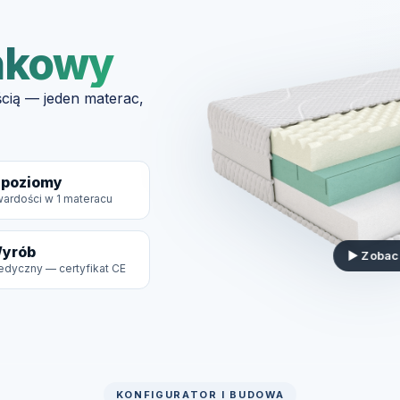
nkowy
cią — jeden materac,
 poziomy
ardości w 1 materacu
yrób
▶ Zobac
dyczny — certyfikat CE
KONFIGURATOR I BUDOWA