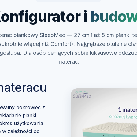
onfigurator i
budo
erac piankowy SleepMed — 27 cm i aż 8 cm pianki te
ukrotnie więcej niż Comfort). Najgłębsze otulenie ciał
gosłupa. Dla osób ceniących sobie luksusowe odczuc
materac.
materacu
owalny pokrowiec z
ekładanie pianki
 okres użytkowania
 w zależności od