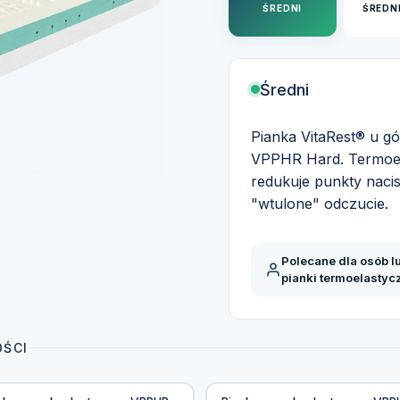
ŚREDNI
ŚREDN
Średni
Pianka VitaRest® u g
VPPHR Hard. Termoela
redukuje punkty naci
"wtulone" odczucie.
Polecane dla osób l
pianki termoelastyc
OŚCI