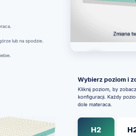
raca.
Zmiana tw
órze lub na spodzie.
ebie.
Wybierz poziom i z
Zobacz jak to zrobić
Kliknij poziom, by zobac
konfiguracji. Każdy pozi
dole materaca.
H2
H