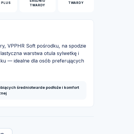
ŚREDNIO
I PLUS
TWARDY
TWARDY
óry, VPPHR Soft pośrodku, na spodzie
styczna warstwa otula sylwetkę i
sku — idealne dla osób preferujących
ubiących średniotwarde podłoże i komfort
znej