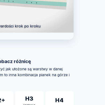
ardości krok po kroku
obacz różnicę
zyć jak ułożone są warstwy w danej
om to inna kombinacja pianek na górze i
H3
2+
H4