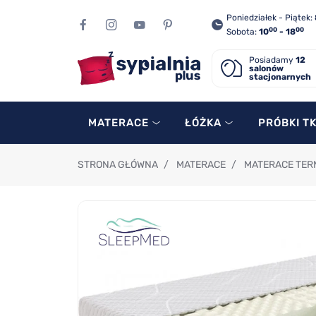
Poniedziałek - Piątek:
00
00
Sobota:
10
- 18
Posiadamy
12
salonów
stacjonarnych
MATERACE
ŁÓŻKA
PRÓBKI T
STRONA GŁÓWNA
/
MATERACE
/
MATERACE TER