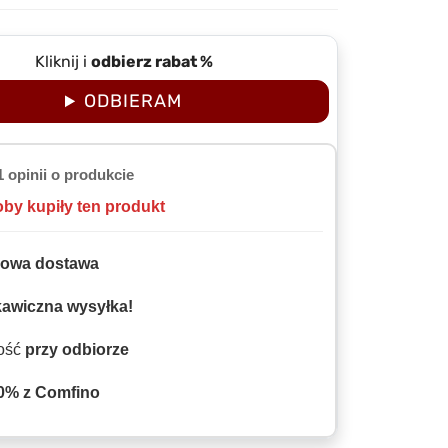
Kliknij i
odbierz rabat %
ODBIERAM
1 opinii o produkcie
oby kupiły ten produkt
owa dostawa
kawiczna wysyłka!
ność
przy odbiorze
0% z Comfino