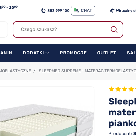
00
00
8
- 20
CHAT
883 999 100
Wirtualny 
KANIN
DODATKI
PROMOCJE
OUTLET
SA
MOELASTYCZNE
/
SLEEPMED SUPREME - MATERAC TERMOELASTYC
Sleep
mater
piank
Producent:
S