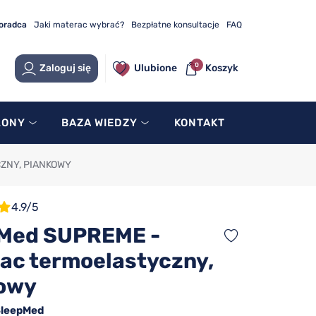
doradca
Jaki materac wybrać?
Bezpłatne konsultacje
FAQ
0
Zaloguj się
Ulubione
Koszyk
LONY
BAZA WIEDZY
KONTAKT
ZNY, PIANKOWY
4.9/5
Med SUPREME -
ac termoelastyczny,
owy
leepMed