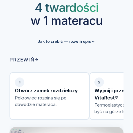
4 twardości
w 1 materacu
Jak to zrobić — rozwiń opis
Każdy materac SleepMed posiada zdejmowalny
PRZEWIŃ
pokrowiec z zamkiem rozdzielczym, który ułatwia
przekładanie pianki VitaRest® między warstwami.
Przez cały okres użytkowania możesz swobodnie
1
2
zmieniać konfigurację w zależności od preferencji,
Otwórz zamek rozdzielczy
Wyjmij i przełóż
wagi czy stanu zdrowia.
VitaRest®
Pokrowiec rozpina się po
obwodzie materaca.
Termoelastyczna 
być na górze lub n