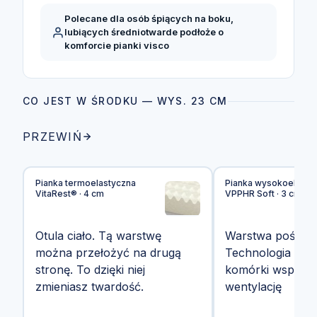
Polecane dla osób śpiących na boku,
lubiących średniotwarde podłoże o
komforcie pianki visco
CO JEST W ŚRODKU — WYS. 23 CM
PRZEWIŃ
Pianka termoelastyczna
Pianka wysokoelasty
VitaRest® · 4 cm
VPPHR Soft · 3 cm
Otula ciało. Tą warstwę
Warstwa pośredn
można przełożyć na drugą
Technologia Airf
stronę. To dzięki niej
komórki wspoma
zmieniasz twardość.
wentylację