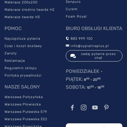
Senpuro
Materace 200x200
przypadku seniorów i osób cierpiących na dolegliwości
Curem
Materace średnio twarde H2
kręgosłupa. To także dobry wybór dla par.
Certyfikat Oeko-
Foam Royal
Materace twarde H3
Tex potwierdza z kolei, że jest to odpowiedni produkt dla
alergików.
Materac SleepMed Hybrid Premium jest objęty 15-
POMOC
BIURO OBSŁUGI KLIENTA
letnią gwarancją producenta.
Najczęstsze pytania
883 999 100
Materac multipocket SleepMed Hybrid Premium posiada w
zestawie antyalergiczny pokrowiec Merced, wykonany z
Czas i koszt dostawy
info@sypialniaplus.pl
materiału zapewniającego bardzo dobrą cyrkulację powietrza i
Zwroty
zadaj pytanie przez
odprowadzanie wilgoci. Zetknięcie nowoczesnej dzianiny ze
chat
Reklamacje
skórą przypomina delikatny masaż. Pokrowiec można łatwo zdjąć
Regulamin sklepu
i wyprać w temperaturze do 60˚C.
PONIEDZIAŁEK -
Polityka prywatności
PIĄTEK:
00
00
8
- 20
NASZE SALONY
SOBOTA:
00
00
10
- 18
Warszawa Połczyńska
Warszawa Płowiecka
Warszawa Puławska 579
Warszawa Puławska 322
Warszawa Powsińska