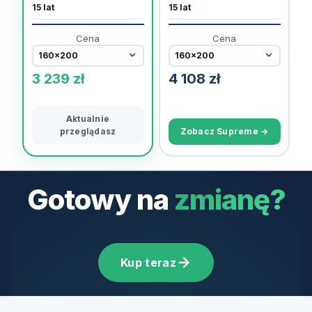
15 lat
15 lat
Cena
Cena
3 239
zł
4 108
zł
Aktualnie
przeglądasz
Zobacz Supreme →
Gotowy na
zmianę?
Kup teraz