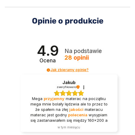
Opinie o produkcie
4.9
Na podstawie
28
opinii
Ocena
Jak zbieramy opinie?
Jakub
zweryfikowano
Mega
przyjemny
materac na początku
mega mnie bolały lędzwia ale to przez to
że spałem na złej
jakości
materacu
materac jest godny
polecenia
wysypiam
się zastanawiałem się między 160x200 a
180x200 i 180 okazał się strzałem w
w tym miesiącu
dziesiątkę mimo że śpię sam materac wart