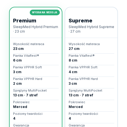
WYBRANA WERSJA
Premium
Supreme
SleepMed Hybrid Premium
SleepMed Hybrid Supreme
· 23 cm
· 27 cm
Wysokość materaca
Wysokość materaca
23 cm
27 cm
Pianka VitaRest®
Pianka VitaRest®
6 cm
8 cm
Pianka VPPHR Soft
Pianka VPPHR Soft
3 cm
4 cm
Pianka VPPHR Hard
Pianka VPPHR Hard
2 cm
3 cm
Sprężyny MultiPocket
Sprężyny MultiPocket
13 cm · 7 stref
13 cm · 7 stref
Pokrowiec
Pokrowiec
Merced
Merced
Poziomy twardości
Poziomy twardości
4
4
Gwarancja
Gwarancja