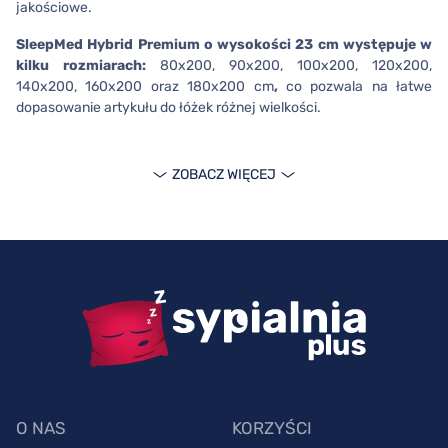
jakościowe.
SleepMed Hybrid Premium o wysokości 23 cm występuje w
kilku rozmiarach:
80x200, 90x200, 100x200, 120x200,
140x200, 160x200 oraz 180x200 cm
,
co pozwala na łatwe
dopasowanie artykułu do łóżek różnej wielkości.
Przyjemność snu na materacu
SleepMed Hybrid Premium
ZOBACZ WIĘCEJ
Bazą materaca SleepMed Hybrid Premium jest wkład
kieszeniowy z 7-strefową sprężyną typu Multi,
służącą do
odpowiedniego podparcia kręgosłupa i właściwego dopasowania
powierzchni do pozycji przyjmowanej podczas wypoczynku.
Wkład otaczają 3 rodzaje pianki: pianka termoelastyczna
VitaRest, wysokoelastyczna i FlexiFoam.
Pianka termoelastyczna pod wpływem temperatury idealnie
dopasowuje się do naturalnych krzywizn ciała. W efekcie pianka
O NAS
KORZYŚCI
termoelastyczna VitaRest gwarantuje solidne wsparcie kończyn i