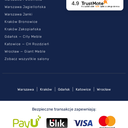
4.9
Warszawa Jagiellońska
Na podstawie
6261
opinii
z całego okresu
Warszawa Janki
Kraków Bronowice
Kraków Zakopiańska
Gdańsk — City Meble
Katowice — CH Rozdzień
Wrocław — Giant Meble
Zobacz wszystkie salony
|
|
|
|
Warszawa
Kraków
Gdańsk
Katowice
Wrocław
Bezpieczne transakcje zapewniają: