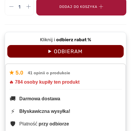
DODAJ DO KOSZYKA
Kliknij i
odbierz rabat %
ODBIERAM
★ 5.0
41 opinii o produkcie
🔥 784 osoby kupiły ten produkt
🚚
Darmowa dostawa
⚡
Błyskawiczna wysyłka!
🛡️
Płatność
przy odbiorze