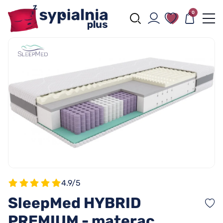
0
4.9/5
SleepMed HYBRID
PREMIUM - materac