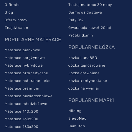
tułowia, co przekłada się na najwyższy poziom relaksu.
O firmie
Testuj materac 30 nocy
Pianka termoelastyczna o wysokości 4 cm nie jest w trwały
Blog
Darmowa dostawa
sposób przytwierdzona do materaca, co pozwala na jej
Oferty pracy
Raty 0%
umieszczenie z dowolnej strony.
Przełóż ją i obróć materac, a
Znajdź salon
Gwarancja nawet 20 lat
będziesz mógł łatwo zmienić twardość materaca SleepMed
Próbki tkanin
zgodnie ze swoimi potrzebami.
POPULARNE MATERACE
POPULARNE ŁÓŻKA
Pianka wysokoelastyczna występuje po obu stronach wkładu, ale
Materace piankowe
po każdej z nich odznacza się różnym stopniem twardości oraz
Materace sprężynowe
Łóżka LunaBED
inną wysokością. Boki materaca zabezpiecza przewiewna pianka
Materace hybrydowe
Łóżka tapicerowane
FlexiFoam. Jeśli chcesz zwiększyć twardość materaca, pomoże
Ci w tym mata kokosowa. Możesz ją dokupić dodatkowo i
Materace ortopedyczne
Łóżka drewniane
zwiększyć komfort swojego snu.
Materace naturalne i eko
Łóżka kontynentalne
Materace premium
Łóżka na wymiar
SleepMed Hybrid Premium –
Materace nawierzchniowe
materac klasy premium
POPULARNE MARKI
Materace młodzieżowe
Hilding
Materace 140x200
SleepMed
Materace 160x200
Materac SleepMed Hybrid Premium to polecana propozycja dla
osób poszukujących równowagi między optymalnym podparciem
Hamilton
Materace 180x200
punktowym ciała a pełną swobodą ruchu.
Model sprawdzi się w