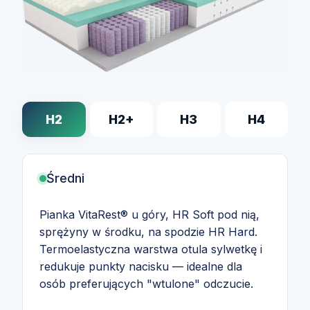
H2
H2+
H3
H4
Średni
Pianka VitaRest® u góry, HR Soft pod nią,
sprężyny w środku, na spodzie HR Hard.
Termoelastyczna warstwa otula sylwetkę i
redukuje punkty nacisku — idealne dla
osób preferujących "wtulone" odczucie.