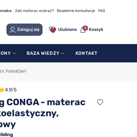
doradca
Jaki materac wybrać?
Bezpłatne konsultacje
FAQ
0
Zaloguj się
Ulubione
Koszyk
LONY
BAZA WIEDZY
KONTAKT
Y, PIANKOWY
4.9/5
ng CONGA - materac
oelastyczny,
owy
ilding