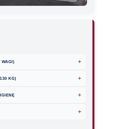
+
 WAGI)
+
130 KG)
+
IGIENĘ
+