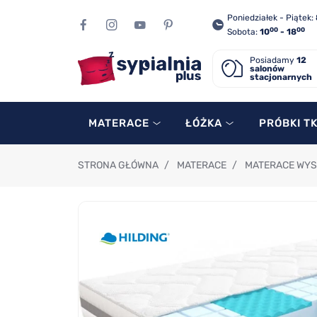
Poniedziałek - Piątek:
00
00
Sobota:
10
- 18
Posiadamy
12
salonów
stacjonarnych
MATERACE
ŁÓŻKA
PRÓBKI T
STRONA GŁÓWNA
/
MATERACE
/
MATERACE WY