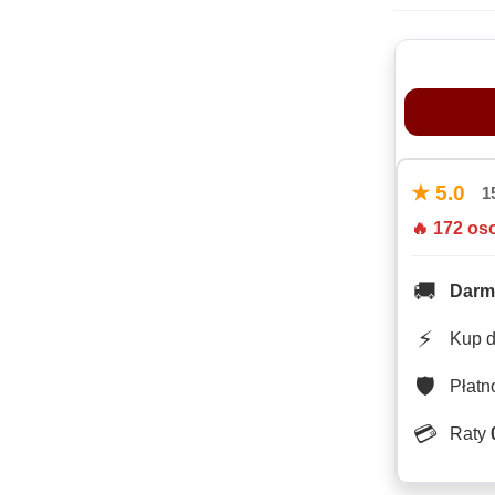
★ 5.0
1
🔥 172 os
🚚
Darm
⚡
Kup 
🛡️
Płat
💳
Raty