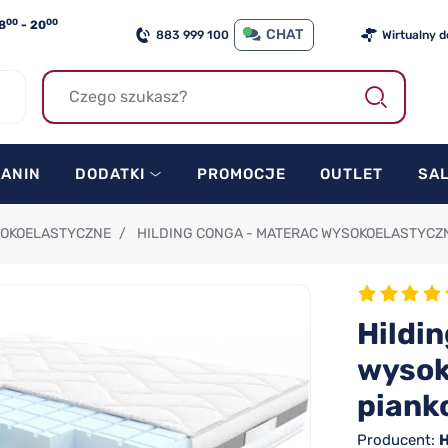
00
00
8
- 20
CHAT
883 999 100
Wirtualny 
KANIN
DODATKI
PROMOCJE
OUTLET
SA
SOKOELASTYCZNE
/
HILDING CONGA - MATERAC WYSOKOELASTYCZN
Hildi
wysok
piank
Producent:
H