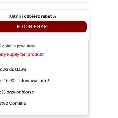
Kliknij i
odbierz rabat %
ODBIERAM
5 opinii o produkcie
oby kupiły ten produkt
owa dostawa
do 16:00 —
dostawa jutro!
ność
przy odbiorze
0% z Comfino