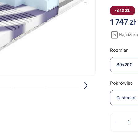
-612 ZŁ
1 747 zł
Najniższa 
Rozmiar
80x200
Pokrowiec
Cashmere