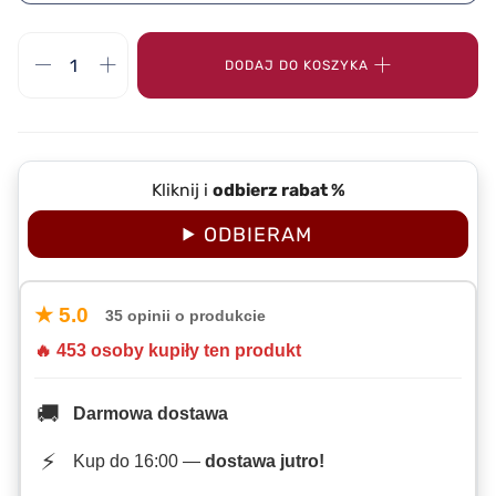
DODAJ DO KOSZYKA
Kliknij i
odbierz rabat %
ODBIERAM
★ 5.0
35 opinii o produkcie
🔥 453 osoby kupiły ten produkt
🚚
Darmowa dostawa
⚡
Kup do 16:00 —
dostawa jutro!