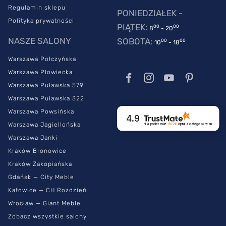
Regulamin sklepu
PONIEDZIAŁEK -
Polityka prywatności
PIĄTEK:
00
00
8
- 20
NASZE SALONY
SOBOTA:
00
00
10
- 18
Warszawa Połczyńska
Warszawa Płowiecka
Warszawa Puławska 579
Warszawa Puławska 322
Warszawa Powsińska
4.9
Warszawa Jagiellońska
Na podstawie
6228
opinii
z całego okresu
Warszawa Janki
Kraków Bronowice
Kraków Zakopiańska
Gdańsk — City Meble
Katowice — CH Rozdzień
Wrocław — Giant Meble
Zobacz wszystkie salony