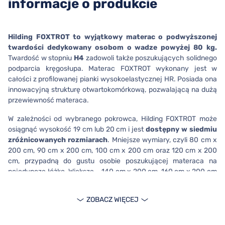
informacje o produkcie
Hilding FOXTROT to wyjątkowy materac o podwyższonej
twardości dedykowany osobom o wadze powyżej 80 kg.
Twardość w stopniu
H4
zadowoli także poszukujących solidnego
podparcia kręgosłupa. Materac FOXTROT wykonany jest w
całości z profilowanej pianki wysokoelastycznej HR. Posiada ona
innowacyjną strukturę otwartokomórkową, pozwalającą na dużą
przewiewność materaca.
W zależności od wybranego pokrowca, Hilding FOXTROT może
osiągnąć wysokość 19 cm lub 20 cm i jest
dostępny w siedmiu
zróżnicowanych rozmiarach
. Mniejsze wymiary, czyli 80 cm x
200 cm, 90 cm x 200 cm, 100 cm x 200 cm oraz 120 cm x 200
cm, przypadną do gustu osobie poszukującej materaca na
pojedyncze łóżko. Większe – 140 cm x 200 cm, 160 cm x 200 cm
lub 180 cm x 200 cm –
to natomiast doskonały materac dla
par.
ZOBACZ WIĘCEJ
Komu zaleca się materac Hilding