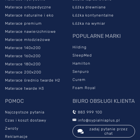
Materace ortopedyczne
Łóżka drewniane
Materace naturalne i eko
Łóżka kontynentalne
Materac FOXFORT dostępny jest z wersji z pokrowcem
Italiano, czyniącym z niego
idealny
materac dla alergików.
Materace premium
Łóżka na wymiar
Wykonany z wiskozy ochraniacz nie dopuści roztoczy i innych
Materace nawierzchniowe
POPULARNE MARKI
alergenów w pobliże Twoich dróg oddechowych i skóry. Co
Materace młodzieżowe
ważne, charakteryzuje się on dużą lekkością i ułatwieniami w
Hilding
Materace 140x200
przenoszeniu materaca w postaci praktycznych uchwytów.
SleepMed
Materace 160x200
Zamek rozdzielczy pozwoli Ci na szybkie zdjęcie pokrowca, kiedy
tylko postanowisz go wyczyścić.
Hamilton
Materace 180x200
Senpuro
Materace 200x200
Podobne właściwości posiada alternatywny pokrowiec
Curem
Materace średnio twarde H2
Hybrid,
zapewniający optymalną wentylację wkładu. Wykonany
jest z niepikowanej dzianiny o wysokiej gramaturze, odpornej na
Foam Royal
Materace twarde H3
mechacenie oraz gwarantującej trwałość i wytrzymałość. Oba
POMOC
BIURO OBSŁUGI KLIENTA
pokrowce mogą być prane w temperaturze 60 stopni Celsjusza
dla zachowania maksymalnej higieny.
Najczęstsze pytania
883 999 100
Czas i koszt dostawy
info@sypialniaplus.pl
Zwroty
zadaj pytanie przez
chat
Reklamacje