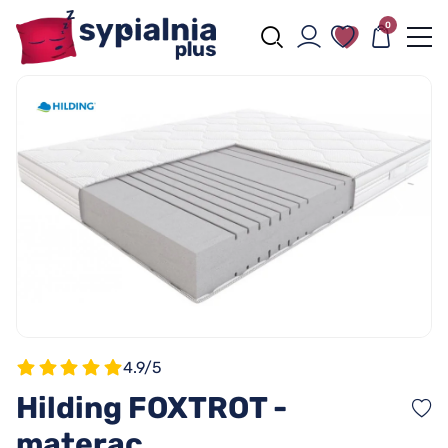
0
4.9/5
Hilding FOXTROT -
materac