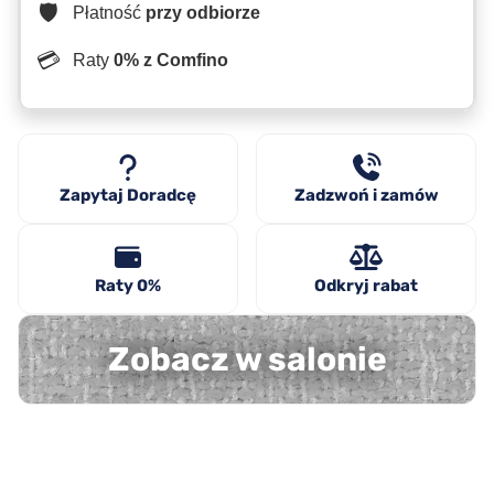
🛡️
Płatność
przy odbiorze
💳
Raty
0% z Comfino
Zapytaj Doradcę
Zadzwoń i zamów
Raty 0%
Odkryj rabat
Zobacz w salonie