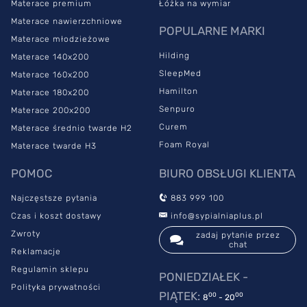
Materace premium
Łóżka na wymiar
Materace nawierzchniowe
POPULARNE MARKI
Materace młodzieżowe
Hilding
Materace 140x200
SleepMed
Materace 160x200
Hamilton
Materace 180x200
Senpuro
Materace 200x200
Curem
Materace średnio twarde H2
Foam Royal
Materace twarde H3
POMOC
BIURO OBSŁUGI KLIENTA
Najczęstsze pytania
883 999 100
Czas i koszt dostawy
info@sypialniaplus.pl
Zwroty
zadaj pytanie przez
chat
Reklamacje
Regulamin sklepu
PONIEDZIAŁEK -
Polityka prywatności
PIĄTEK:
00
00
8
- 20