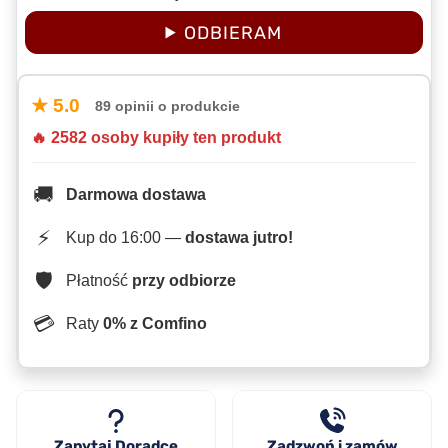
ODBIERAM
★ 5.0
89 opinii o produkcie
🔥 2582 osoby kupiły ten produkt
🚚
Darmowa dostawa
⚡
Kup do 16:00 —
dostawa jutro!
🛡️
Płatność
przy odbiorze
💳
Raty
0% z Comfino
Zapytaj Doradcę
Zadzwoń i zamów