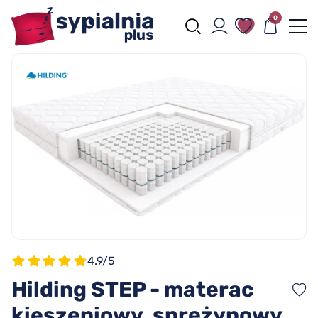
0
4.9/5
Hilding STEP - materac
kieszeniowy, sprężynowy