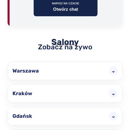
NAPISZ NA CZACIE
Otwórz chat
Salony
Zobacz na żywo
Warszawa
⌄
Kraków
⌄
Gdańsk
⌄