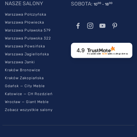
NASZE SALONY
SOBOTA:
00
00
10
- 18
Warszawa Połczyńska
Warszawa Płowiecka
Warszawa Puławska 579
Warszawa Puławska 322
Warszawa Powsińska
4.9
Warszawa Jagiellońska
Na podstawie
6245
opinii
z całego okresu
Warszawa Janki
Kraków Bronowice
Kraków Zakopiańska
Gdańsk — City Meble
Katowice — CH Rozdzień
Wrocław — Giant Meble
Zobacz wszystkie salony