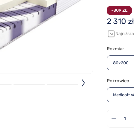
-809 ZŁ
2 310 zł
Najniższa 
Rozmiar
80x200
Pokrowiec
Medicott V