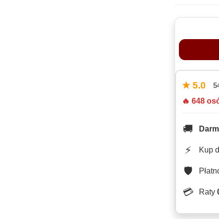
★ 5.0
5
🔥 648 os
🚚
Darm
⚡
Kup 
🛡️
Płat
💳
Raty