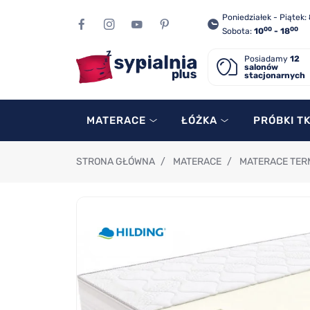
Poniedziałek - Piątek:
00
00
Sobota:
10
- 18
Posiadamy
12
salonów
stacjonarnych
MATERACE
ŁÓŻKA
PRÓBKI T
STRONA GŁÓWNA
/
MATERACE
/
MATERACE TER