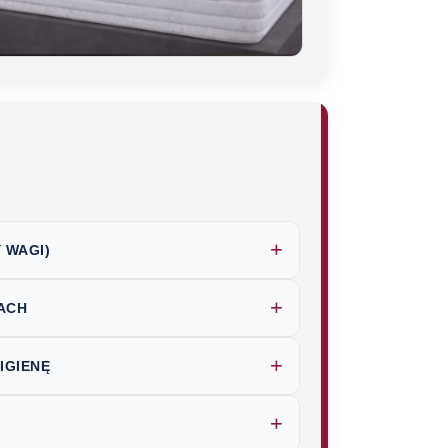
+
 WAGI)
+
CACH
+
IGIENĘ
+