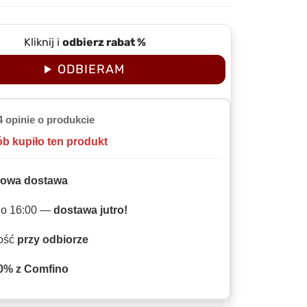
Kliknij i
odbierz rabat %
ODBIERAM
4 opinie o produkcie
ób kupiło ten produkt
owa dostawa
do 16:00 —
dostawa jutro!
ność
przy odbiorze
0% z Comfino