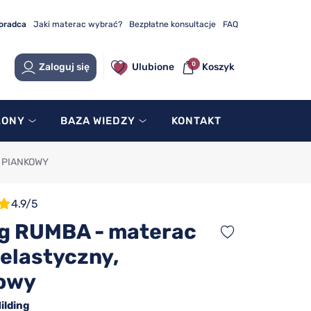
doradca
Jaki materac wybrać?
Bezpłatne konsultacje
FAQ
0
Zaloguj się
Ulubione
Koszyk
LONY
BAZA WIEDZY
KONTAKT
 PIANKOWY
4.9/5
ng RUMBA - materac
elastyczny,
owy
ilding