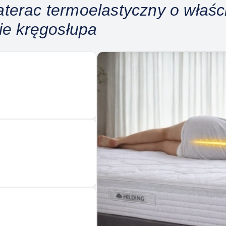
terac termoelastyczny o właśc
ie kręgosłupa