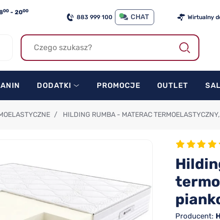
00
00
8
- 20
CHAT
883 999 100
Wirtualny 
KANIN
DODATKI
PROMOCJE
OUTLET
SA
MOELASTYCZNE
/
HILDING RUMBA - MATERAC TERMOELASTYCZNY,
Hildi
termo
piank
Producent:
H