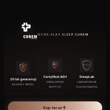
WORK.PLAY.SLEEP.CUREM
Certyfikat AEH
SleepLab
20 lat gwarancji
SZWAJCARSKI
LABORATORIUM
NA KAŻDY MODEL
INSTYTUT
HILDING ANDERS
↑
Kup teraz