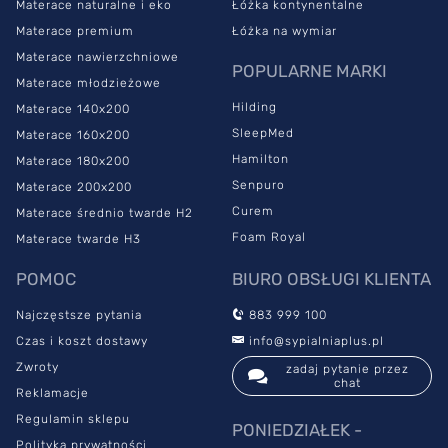
pralce w temperaturze 40°C.
Materace naturalne i eko
Łóżka kontynentalne
Materace premium
Łóżka na wymiar
Hybrydowy materac Curem ZIP
Materace nawierzchniowe
POPULARNE MARKI
– dlaczego warto wybrać?
Materace młodzieżowe
Hilding
Materace 140x200
SleepMed
Materace 160x200
Hybrydowy materac Multipocket
jest odpowiedni dla
Hamilton
Materace 180x200
alergików.
Warstwy pianek, system sprężyn oraz pokrowiec
zostały dobrane w taki sposób, żeby model ZIP wyróżniał się
Senpuro
Materace 200x200
świetnymi właściwościami termoregulacji.
Curem
Materace średnio twarde H2
Foam Royal
Materace twarde H3
Pochłanianie ciepła i wilgoci jest możliwe dzięki specjalnej
strukturze oraz nacięciach na piankach, a także specjalnym
POMOC
BIURO OBSŁUGI KLIENTA
otworom na bokach. W materacu Multipocket dodatkowo
zastosowano taśmę 3D na spodzie, co zapewnia swobodną
Najczęstsze pytania
883 999 100
cyrkulację powietrza. Dzięki temu powierzchnia materaca
Czas i koszt dostawy
info@sypialniaplus.pl
pozostaje dłużej świeża.
Zwroty
zadaj pytanie przez
chat
Model Curem ZIP otrzymał certyfikat Szwajcarskiego Instytutu
Reklamacje
AEH.
Materac został dokładnie przebadany pod kątem
Regulamin sklepu
higieny, ergonomii i trwałości.
Sprawdzono również przepływ
PONIEDZIAŁEK -
Polityka prywatności
powietrza oraz regulację poziomu wilgotności. Spełnienie