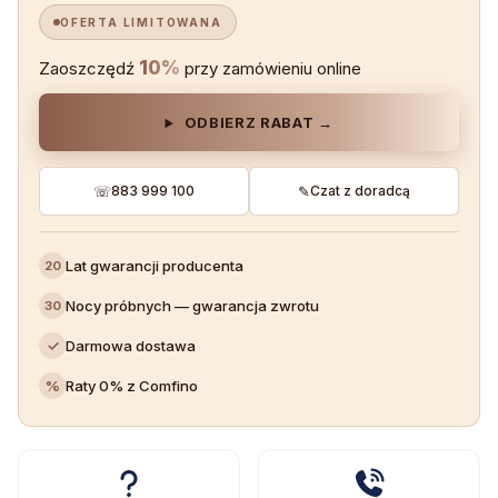
OFERTA LIMITOWANA
10%
Zaoszczędź
przy zamówieniu online
ODBIERZ RABAT →
☏
883 999 100
✎
Czat z doradcą
Lat gwarancji producenta
20
Nocy próbnych — gwarancja zwrotu
30
✓
Darmowa dostawa
%
Raty 0% z Comfino