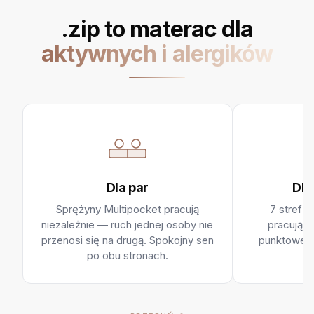
.zip to materac dla
aktywnych i alergików
Dla par
Dla
Sprężyny Multipocket pracują
7 stref t
niezależnie — ruch jednej osoby nie
pracujące
przenosi się na drugą. Spokojny sen
punktowe p
po obu stronach.
lę