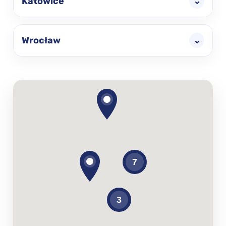
Katowice
⌄
Wrocław
⌄