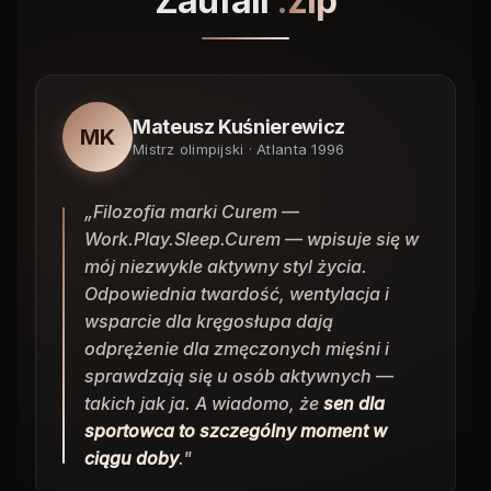
Zaufali
.zip
Mateusz Kuśnierewicz
MK
Mistrz olimpijski · Atlanta 1996
„Filozofia marki Curem —
Work.Play.Sleep.Curem — wpisuje się w
mój niezwykle aktywny styl życia.
Odpowiednia twardość, wentylacja i
wsparcie dla kręgosłupa dają
odprężenie dla zmęczonych mięśni i
sprawdzają się u osób aktywnych —
takich jak ja. A wiadomo, że
sen dla
sportowca to szczególny moment w
ciągu doby
."