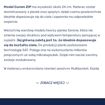
Model Curem ZIP
ma wysokość około 24 cm. Materac został
skonstruowany z pianek oraz sprężyn, dzięki czemu powierzchnia
idealnie dopasowuje się do ciała i zapewnia mu odpowiednie
wsparcie.
Wierzchnią warstwę modelu tworzy pianka Serene, która nie
zmienia swojej struktury pod wpływem temperatury panującej w
sypialni.
Jej główną zaletą jest to, że idealnie dopasowuje
się do kształtu ciała.
Do produkcji pianki zastosowano
technologię SAT. Polega ona na wykorzystaniu milionów
połączonych ze sobą mikrokapsułek. Dzięki nim nacisk zwrotny
zostaje zredukowany.
W materacu wykorzystano również sprężyny Multipocket. Każda
z nich działa niezależnie, dzięki czemu na powierzchni modelu
znajduje się więcej punktów podparcia. Do zabezpieczenia
ZOBACZ WIĘCEJ
materaca przed zabrudzeniami wykorzystano pokrowiec Zeo
Case.
Materac jest dostępny w wielu rozmiarach – pasuje zarówno do
łóżek pojedynczych, jak i podwójnych. Możesz wybrać:
80x200,