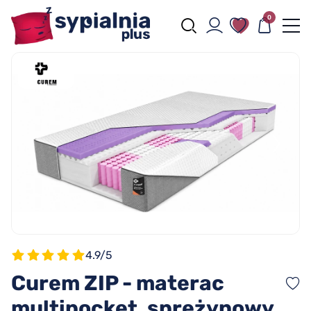
0
4.9/5
Curem ZIP - materac
multipocket, sprężynowy