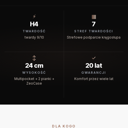
⚡
▦
H4
7
TWARDOŚĆ
STREF TWARDOŚCI
twardy 9/10
Strefowe podparcie kręgosłupa
↕
✓
24 cm
20 lat
WYSOKOŚĆ
GWARANCJI
Multipocket + 2 pianki +
Komfort przez wiele lat
ZeoCase
DLA KOGO