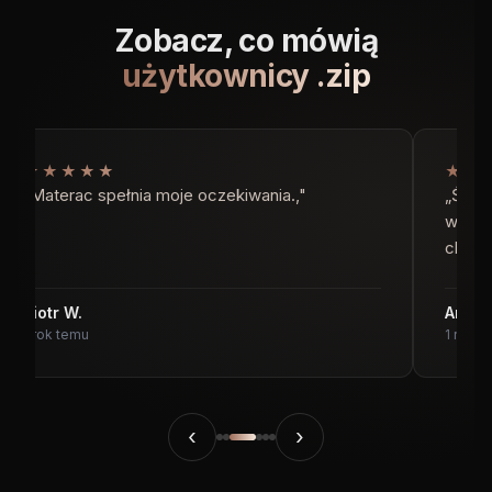
Zobacz, co mówią
użytkownicy .zip
★★★★★
★★
„Materac spełnia moje oczekiwania.,"
„Śpi 
wiem, 
choci
Piotr W.
Anna 
1 rok temu
1 rok t
‹
›