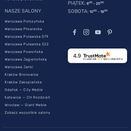
PIĄTEK:
00
00
8
- 20
kryteriów zaowocowało otrzymaniem certyfikatu, który
NASZE SALONY
SOBOTA:
00
00
10
- 18
potwierdza wysoką jakość materaca.
Warszawa Połczyńska
Warszawa Płowiecka
Warszawa Puławska 579
Warszawa Puławska 322
Warszawa Powsińska
4.9
Warszawa Jagiellońska
Na podstawie
6228
opinii
z całego okresu
Warszawa Janki
Kraków Bronowice
Kraków Zakopiańska
Gdańsk — City Meble
Katowice — CH Rozdzień
Wrocław — Giant Meble
Zobacz wszystkie salony