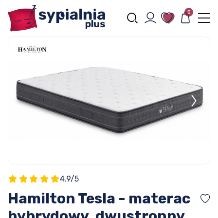
0
4.9/5
Hamilton Tesla - materac
hybrydowy, dwustronny