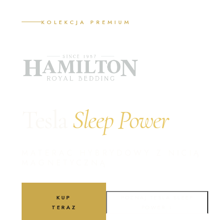
KOLEKCJA PREMIUM
Tesla
Sleep Power
MATERAC HYBRYDOWY Z NICIĄ
MAGNETYCZNĄ
KUP
POZNAJ TESLA SLEEP
TERAZ
POWER ↓