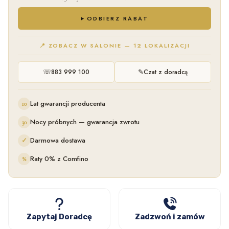
ODBIERZ RABAT
📍 ZOBACZ W SALONIE — 12 LOKALIZACJI
☏
✎
883 999 100
Czat z doradcą
Lat gwarancji producenta
10
Nocy próbnych — gwarancja zwrotu
30
Darmowa dostawa
✓
Raty 0% z Comfino
%
Zapytaj Doradcę
Zadzwoń i zamów