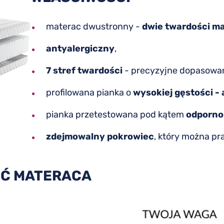
•
materac dwustronny -
dwie twardości ma
•
antyalergiczny
,
•
7 stref twardości
- precyzyjne dopasowani
•
profilowana pianka o
wysokiej gęstości -
•
pianka przetestowana pod kątem
odporno
•
zdejmowalny pokrowiec
, który można pra
Ć MATERACA