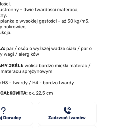
dości,
ustronny -
dwie twardości materaca,
zny
,
 pianka o wysokiej gęstości - aż 30 kg/m3,
y pokrowiec
,
ukcja
.
LA:
par / osób o wyższej wadze ciała / par o
cy wagi / alergików
AMY JEŚLI:
wolisz bardzo miękki materac /
na materacu sprężynowym
:
H3 - twardy / H4 - bardzo twardy
CAŁKOWITA:
ok. 22,5 cm
j Doradcę
Zadzwoń i zamów