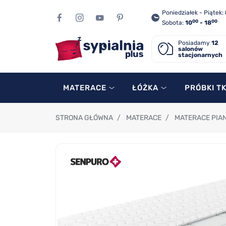
Poniedziałek - Piątek:
00
00
Sobota:
10
- 18
Posiadamy
12
salonów
stacjonarnych
MATERACE
ŁÓŻKA
PRÓBKI T
STRONA GŁÓWNA
/
MATERACE
/
MATERACE PIA