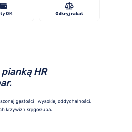
ty 0%
Odkryj rabat
 pianką HR
ar.
zonej gęstości i wysokiej oddychalności.
ch krzywizn kręgosłupa.