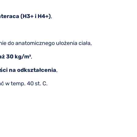
teraca (H3+ i H4+)
,
e do anatomicznego ułożenia ciała,
 aż 30 kg/m³
,
ści na odkształcenia
,
ć w temp. 40 st. C.