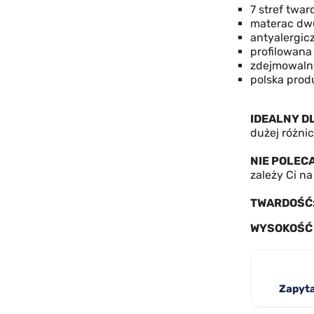
7 stref twar
materac dw
antyalergic
profilowana
zdejmowaln
polska prod
IDEALNY D
dużej różni
NIE POLEC
zależy Ci 
TWARDOŚĆ
WYSOKOŚĆ 
Zapyta