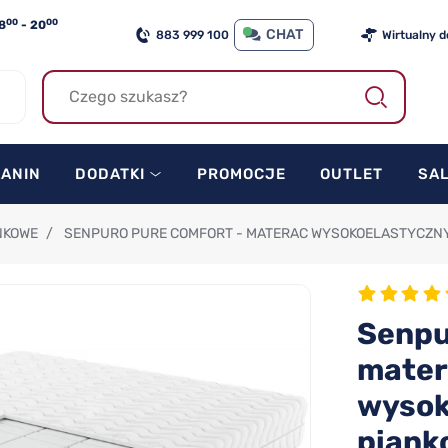
00
00
8
- 20
CHAT
883 999 100
Wirtualny 
KANIN
DODATKI
PROMOCJE
OUTLET
SA
NKOWE
/
SENPURO PURE COMFORT - MATERAC WYSOKOELASTYCZNY
Senpu
mater
wysok
piank