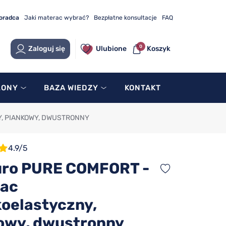
doradca
Jaki materac wybrać?
Bezpłatne konsultacje
FAQ
0
Zaloguj się
Ulubione
Koszyk
LONY
BAZA WIEDZY
KONTAKT
, PIANKOWY, DWUSTRONNY
4.9/5
ro PURE COMFORT -
ac
oelastyczny,
owy, dwustronny