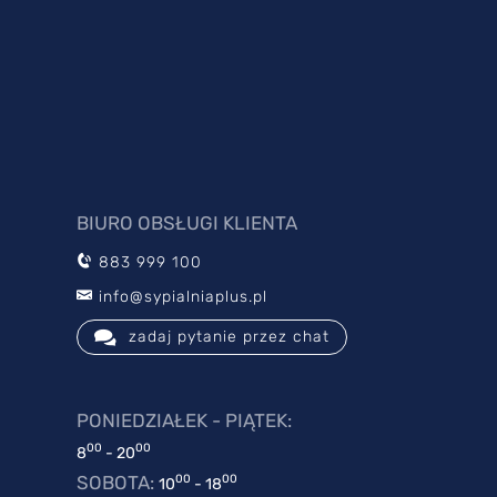
BIURO OBSŁUGI KLIENTA
883 999 100
info@sypialniaplus.pl
zadaj pytanie przez chat
PONIEDZIAŁEK - PIĄTEK:
00
00
8
- 20
SOBOTA:
00
00
10
- 18