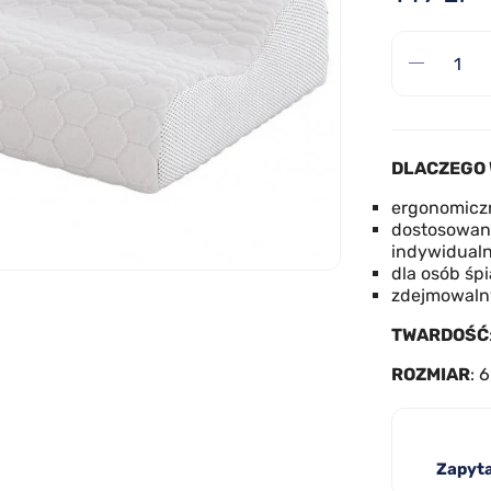
DLACZEGO 
ergonomiczn
dostosowani
indywidualn
dla osób śp
zdejmowaln
TWARDOŚĆ
ROZMIAR
: 
Zapyta