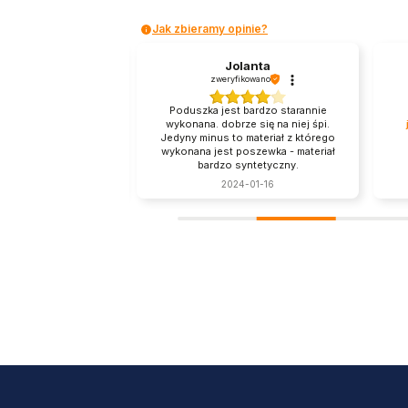
Jak zbieramy opinie?
Jan
Jolanta
fikowano
zweryfikowano
Poduszka jest bardzo starannie
ukt w dobrej cenie.
wykonana. dobrze się na niej śpi.
że tylko dla mnie
Jedyny minus to materiał z którego
iar - jest spora :)
wykonana jest poszewka - materiał
bardzo syntetyczny.
5-02-27
2024-01-16