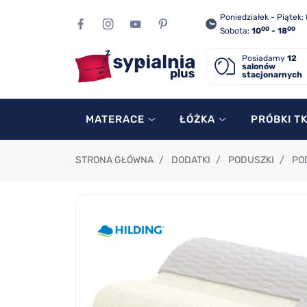
Poniedziałek - Piątek:
00
00
Sobota:
10
- 18
Posiadamy
12
salonów
stacjonarnych
MATERACE
ŁÓŻKA
PRÓBKI T
STRONA GŁÓWNA
/
DODATKI
/
PODUSZKI
/
PO