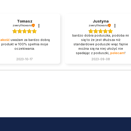
Tomasz
Justyna
zweryfikowano
zweryfikowano
bardzo dobra poduszka, podoba mi
jakość
uważam za bardzo dobrą
się to że jest dłuższa niż
produkt w 100% spełnia moje
standardowe poduszki więc fajnie
oczekiwania.
można się na niej ułożyć nie
spadając z poduszki,
polecam
!
2023-10-17
2023-09-08