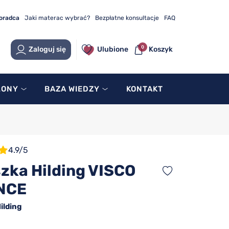
doradca
Jaki materac wybrać?
Bezpłatne konsultacje
FAQ
0
Zaloguj się
Ulubione
Koszyk
LONY
BAZA WIEDZY
KONTAKT
4.9/5
zka Hilding VISCO
NCE
ilding