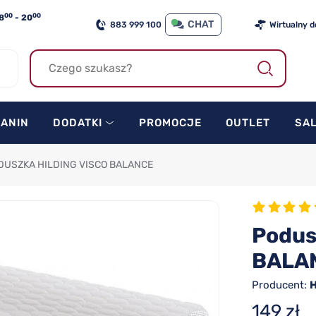
00
00
8
- 20
CHAT
883 999 100
Wirtualny 
KANIN
DODATKI
PROMOCJE
OUTLET
SA
DUSZKA HILDING VISCO BALANCE
Podus
BALA
Producent:
H
149 zł