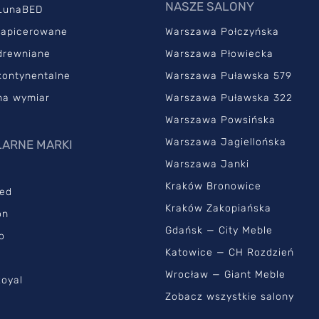
NASZE SALONY
LunaBED
tapicerowane
Warszawa Połczyńska
drewniane
Warszawa Płowiecka
kontynentalne
Warszawa Puławska 579
na wymiar
Warszawa Puławska 322
Warszawa Powsińska
Warszawa Jagiellońska
ARNE MARKI
Warszawa Janki
Kraków Bronowice
ed
Kraków Zakopiańska
on
Gdańsk — City Meble
o
Katowice — CH Rozdzień
Wrocław — Giant Meble
oyal
Zobacz wszystkie salony