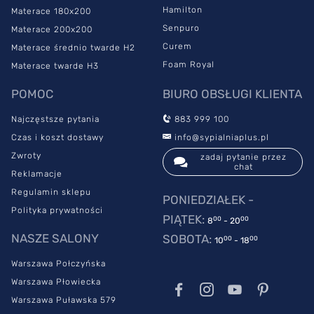
Hamilton
Materace 180x200
Senpuro
Materace 200x200
Curem
Materace średnio twarde H2
Foam Royal
Materace twarde H3
POMOC
BIURO OBSŁUGI KLIENTA
Najczęstsze pytania
883 999 100
Czas i koszt dostawy
info@sypialniaplus.pl
Zwroty
zadaj pytanie przez
chat
Reklamacje
Regulamin sklepu
PONIEDZIAŁEK -
Polityka prywatności
PIĄTEK:
00
00
8
- 20
NASZE SALONY
SOBOTA:
00
00
10
- 18
Warszawa Połczyńska
Warszawa Płowiecka
Warszawa Puławska 579