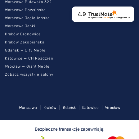
Warszawa Puławska 322
Warszawa Powsińska
4.9
Warszawa Jagiellońska
Na podstawie
6229
opinii
z całego okresu
Warszawa Janki
Kraków Bronowice
Kraków Zakopiańska
Gdańsk — City Meble
Katowice — CH Rozdzień
Wrocław — Giant Meble
Zobacz wszystkie salony
|
|
|
|
Warszawa
Kraków
Gdańsk
Katowice
Wrocław
Bezpieczne transakcje zapewniają: